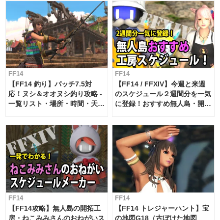
FF14
FF14
【FF14 釣り】パッチ7.5対
【FF14 / FFXIV】今週と来週
応！ヌシ＆オオヌシ釣り攻略 -
のスケジュール２週間分を一気
一覧リスト・場所・時間・天
に登録！おすすめ無人島・開拓
候・条件など まとめ
工房スケジュール【パッチ7.x
対応 / 毎週更新中】
FF14
FF14
【FF14攻略】無人島の開拓工
【FF14 トレジャーハント】宝
房・ねこみみさんのおねがいス
の地図G18（古ぼけた地図