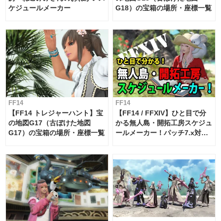
ケジュールメーカー
G18）の宝箱の場所・座標一覧
FF14
FF14
【FF14 トレジャーハント】宝
【FF14 / FFXIV】ひと目で分
の地図G17（古ぼけた地図
かる無人島・開拓工房スケジュ
G17）の宝箱の場所・座標一覧
ールメーカー！パッチ7.x対応
【島産品・貿易ツール】