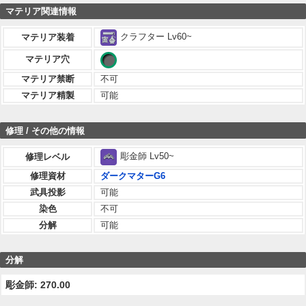
マテリア関連情報
クラフター Lv60~
マテリア装着
マテリア穴
マテリア禁断
不可
マテリア精製
可能
修理 / その他の情報
彫金師 Lv50~
修理レベル
修理資材
ダークマターG6
武具投影
可能
染色
不可
分解
可能
分解
彫金師: 270.00