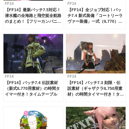
FF14
FF14
【FF14】最新パッチ7.5対応！
【FF14】全ジョブ対応！パッ
潜水艦の全海路と飛空挺全航路
チ7.4 新式装備「コートリーラ
のまとめ！【フリーカンパニ
ヴァー装備」一式（IL770）の
ー・サブマリンボイジャー】
必要素材一覧
FF14
FF14
【FF14】パッチ7.4 伝説素材
【FF14】パッチ7.3 刻限・伝
（新式IL770用素材）の時間タ
説素材（ギャザクラIL750用素
イマー付き！タイムテーブル
材）の時間タイマー付き！タイ
ムテーブル