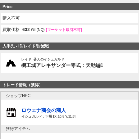
Price
購入不可
買取価格:
632
Gil (NQ)
[マーケット取引不可]
入手先 - ID/レイド/討滅戦
レイド: 蒼天のイシュガルド
機工城アレキサンダー零式：天動編1
トレード情報（獲得）
ショップNPC
ロウェナ商会の商人
イシュガルド：下層 [X:10.5 Y:11.8]
獲得アイテム