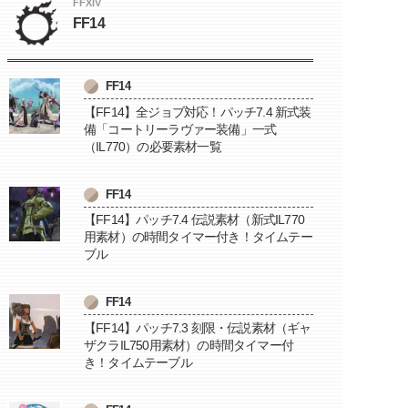
FFXIV
FF14
FF14
【FF14】全ジョブ対応！パッチ7.4 新式装
備「コートリーラヴァー装備」一式
（IL770）の必要素材一覧
FF14
【FF14】パッチ7.4 伝説素材（新式IL770
用素材）の時間タイマー付き！タイムテー
ブル
FF14
【FF14】パッチ7.3 刻限・伝説素材（ギャ
ザクラIL750用素材）の時間タイマー付
き！タイムテーブル