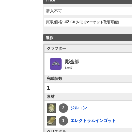
Price
購入不可
買取価格:
42
Gil (NQ)
[マーケット取引可能]
製作
クラフター
彫金師
Lv47
完成個数
1
素材
ジルコン
2
エレクトラムインゴット
1
クリスタル