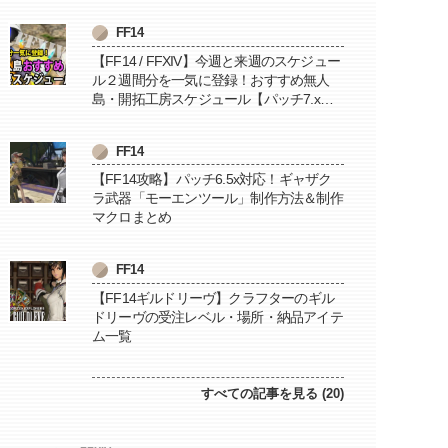
FF14
【FF14 / FFXIV】今週と来週のスケジュー
ル２週間分を一気に登録！おすすめ無人
島・開拓工房スケジュール【パッチ7.x対
応 / 毎週更新中】
FF14
【FF14攻略】パッチ6.5x対応！ギャザク
ラ武器「モーエンツール」制作方法＆制作
マクロまとめ
FF14
【FF14ギルドリーヴ】クラフターのギル
ドリーヴの受注レベル・場所・納品アイテ
ム一覧
すべての記事を見る (20)