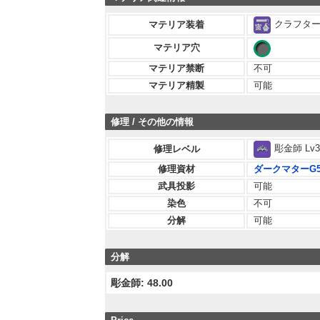
クラフター 
マテリア装着
マテリア穴
マテリア禁断
不可
マテリア精製
可能
修理 / その他の情報
彫金師 Lv3
修理レベル
修理資材
ダークマターG
武具投影
可能
染色
不可
分解
可能
分解
彫金師: 48.00