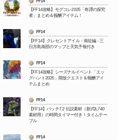
FF14
【FF14攻略】モグコレ2025「奇譚の探究
者」まとめ＆報酬アイテム！
FF14
【FF14】クレセントアイル：南征編 - 三
日月島南部のマップと天気予報付き
FF14
【FF14攻略】シーズナルイベント「エッ
グハント2025」開放クエスト＆報酬アイ
テムまとめ
FF14
【FF14】パッチ7.2 伝説素材（新式IL740
素材用）の時間タイマー付き！タイムテー
ブル
FF14