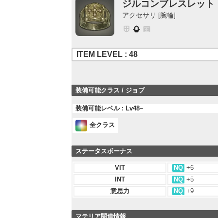
ジルコンブレスレット
アクセサリ [腕輪]
ITEM LEVEL : 48
装備可能クラス / ジョブ
装備可能レベル : Lv48~
全クラス
ステータスボーナス
VIT
NQ
+6
INT
NQ
+5
意思力
NQ
+9
マテリア関連情報