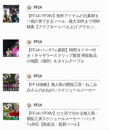
FF14
【FF14 / FFXIV】制作アイテムの元素材を
一発計算できるツール・最大20件まで同時
検索【クラフター レベル上げ グラカン納
品に便利】
FF14
【FF14 パッチ7.x 紫貨】時間タイマー付
き！ギャザラースクリップ紫貨 用収集品
の地図（場所）＆タイムテーブル
FF14
【FF14攻略】無人島の開拓工房・ねこみ
みさんのおねがいスケジュールメーカー
FF14
【FF14 / FFXIV】ひと目で分かる無人島・
開拓工房スケジュールメーカー！パッチ
7.x対応【島産品・貿易ツール】