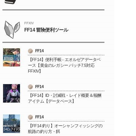
FFXIV
FF14 冒険便利ツール
FF14
【FF14】便利手帳 - エオルゼアデータベ
ース【黄金のレガシー パッチ7.5対応
FFXIV】
FF14
【FF14】ID・討滅戦・レイド概要＆報酬
アイテム【データベース】
FF14
【FF14 釣り】オーシャンフィッシングの
航路の釣り方・餌