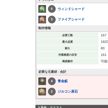
ウィンドシャード
6
ファイアシャード
5
制作情報
167
必要工数
182
最大品質
80
耐久
161
作業精度の目安
可能
簡易製作
必要な元素材 - 合計
青金鉱
4
ジルコン原石
2
入手先 - クエスト