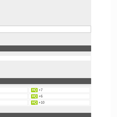
HQ
+7
HQ
+6
HQ
+10