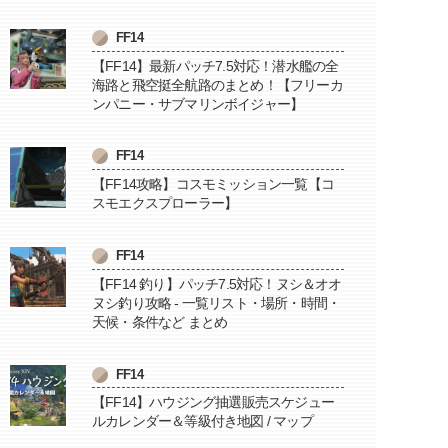
FF14
【FF14】最新パッチ7.5対応！潜水艦の全
海路と飛空挺全航路のまとめ！【フリーカ
ンパニー・サブマリンボイジャー】
FF14
【FF14攻略】コスモミッション一覧【コ
スモエクスプローラー】
FF14
【FF14 釣り】パッチ7.5対応！ヌシ＆オオ
ヌシ釣り攻略 - 一覧リスト・場所・時間・
天候・条件など まとめ
FF14
【FF14】ハウジング抽選販売スケジュー
ルカレンダー＆等級付き地図 / マップ