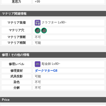
意思力
+99
マテリア関連情報
クラフター Lv90~
マテリア装着
マテリア穴
マテリア禁断
不可
マテリア精製
可能
修理 / その他の情報
彫金師 Lv80~
修理レベル
修理資材
ダークマターG8
武具投影
可能
染色
不可
分解
不可
Price