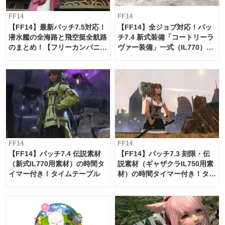
FF14
FF14
【FF14】最新パッチ7.5対応！
【FF14】全ジョブ対応！パッ
潜水艦の全海路と飛空挺全航路
チ7.4 新式装備「コートリーラ
のまとめ！【フリーカンパニ
ヴァー装備」一式（IL770）の
ー・サブマリンボイジャー】
必要素材一覧
FF14
FF14
【FF14】パッチ7.4 伝説素材
【FF14】パッチ7.3 刻限・伝
（新式IL770用素材）の時間タ
説素材（ギャザクラIL750用素
イマー付き！タイムテーブル
材）の時間タイマー付き！タイ
ムテーブル