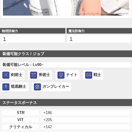
物理防御力
魔法防御力
1
1
装備可能クラス / ジョブ
装備可能レベル : Lv90~
剣術士
斧術士
ナイト
戦士
暗黒騎士
ガンブレイカー
ステータスボーナス
STR
+186
VIT
+205
クリティカル
+142