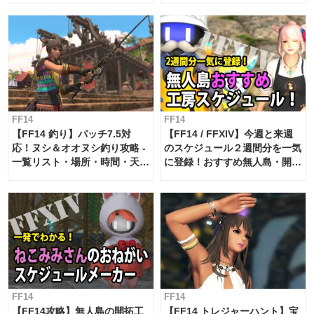
FF14
FF14
【FF14 釣り】パッチ7.5対
【FF14 / FFXIV】今週と来週
応！ヌシ＆オオヌシ釣り攻略 -
のスケジュール２週間分を一気
一覧リスト・場所・時間・天
に登録！おすすめ無人島・開拓
候・条件など まとめ
工房スケジュール【パッチ7.x
対応 / 毎週更新中】
FF14
FF14
【FF14攻略】無人島の開拓工
【FF14 トレジャーハント】宝