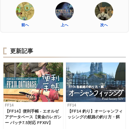
前へ
上へ
次へ
更新記事
FF14
FF14
【FF14】便利手帳 - エオルゼ
【FF14 釣り】オーシャンフィ
アデータベース【黄金のレガシ
ッシングの航路の釣り方・餌
ー パッチ7.5対応 FFXIV】