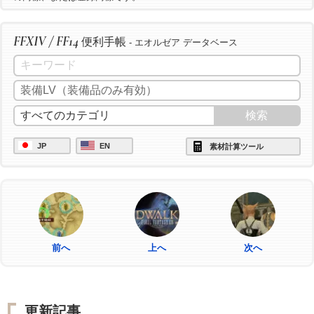
FFXIV / FF14
便利手帳
- エオルゼア データベース
JP
EN
素材計算ツール
前へ
上へ
次へ
更新記事