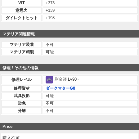
VIT
+373
意思力
+139
ダイレクトヒット
+198
マテリア関連情報
マテリア装着
不可
マテリア精製
可能
修理 / その他の情報
彫金師 Lv90~
修理レベル
修理資材
ダークマターG8
武具投影
可能
染色
不可
分解
不可
Price
購入不可