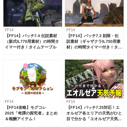
FF14
FF14
【FF14】パッチ7.4 伝説素材
【FF14】パッチ7.3 刻限・伝
（新式IL770用素材）の時間タ
説素材（ギャザクラIL750用素
イマー付き！タイムテーブル
材）の時間タイマー付き！タイ
ムテーブル
FF14
FF14
【FF14攻略】モグコレ
【FF14】パッチ7.25対応！エ
2025「奇譚の探究者」まとめ
オルゼア各エリアの天気がひと
＆報酬アイテム！
目で分かる「エオルゼア天気予
報」！