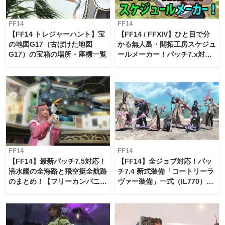
FF14
FF14
【FF14 トレジャーハント】宝
【FF14 / FFXIV】ひと目で分
の地図G17（古ぼけた地図
かる無人島・開拓工房スケジュ
G17）の宝箱の場所・座標一覧
ールメーカー！パッチ7.x対応
【島産品・貿易ツール】
FF14
FF14
【FF14】最新パッチ7.5対応！
【FF14】全ジョブ対応！パッ
潜水艦の全海路と飛空挺全航路
チ7.4 新式装備「コートリーラ
のまとめ！【フリーカンパニ
ヴァー装備」一式（IL770）の
ー・サブマリンボイジャー】
必要素材一覧