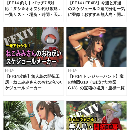
【FF14 釣り】パッチ7.5対
【FF14 / FFXIV】今週と来週
応！ヌシ＆オオヌシ釣り攻略 -
のスケジュール２週間分を一気
一覧リスト・場所・時間・天
に登録！おすすめ無人島・開拓
候・条件など まとめ
工房スケジュール【パッチ7.x
対応 / 毎週更新中】
FF14
FF14
【FF14攻略】無人島の開拓工
【FF14 トレジャーハント】宝
房・ねこみみさんのおねがいス
の地図G18（古ぼけた地図
ケジュールメーカー
G18）の宝箱の場所・座標一覧