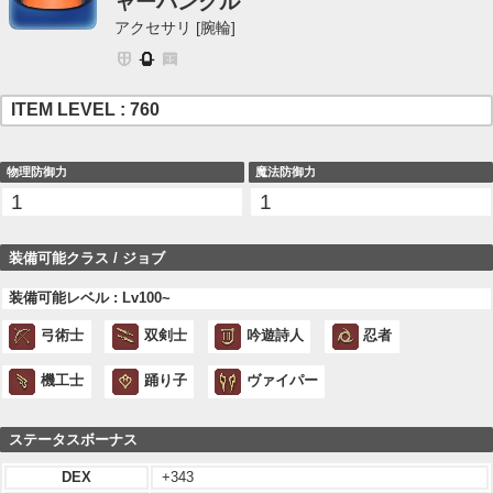
ャーバングル
アクセサリ [腕輪]
ITEM LEVEL : 760
物理防御力
魔法防御力
1
1
装備可能クラス / ジョブ
装備可能レベル : Lv100~
弓術士
双剣士
吟遊詩人
忍者
機工士
踊り子
ヴァイパー
ステータスボーナス
DEX
+343