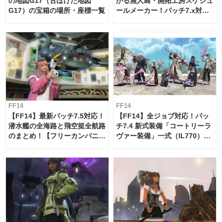
の地図G17（古ぼけた地図
かる無人島・開拓工房スケジュ
G17）の宝箱の場所・座標一覧
ールメーカー！パッチ7.x対応
【島産品・貿易ツール】
FF14
FF14
【FF14】最新パッチ7.5対応！
【FF14】全ジョブ対応！パッ
潜水艦の全海路と飛空挺全航路
チ7.4 新式装備「コートリーラ
のまとめ！【フリーカンパニ
ヴァー装備」一式（IL770）の
ー・サブマリンボイジャー】
必要素材一覧