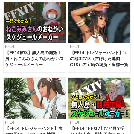
対応 / 毎週更新中】
FF14
FF14
【FF14攻略】無人島の開拓工
【FF14 トレジャーハント】宝
房・ねこみみさんのおねがいス
の地図G18（古ぼけた地図
ケジュールメーカー
G18）の宝箱の場所・座標一覧
FF14
FF14
【FF14 トレジャーハント】宝
【FF14 / FFXIV】ひと目で分