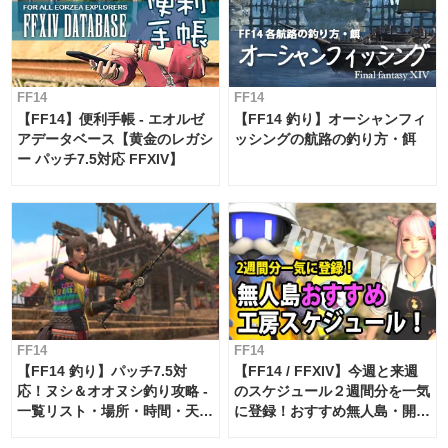
FF14
FF14
【FF14】便利手帳 - エオルゼ
【FF14 釣り】オーシャンフィ
アデータベース【黄金のレガシ
ッシングの航路の釣り方・餌
ー パッチ7.5対応 FFXIV】
FF14
FF14
【FF14 釣り】パッチ7.5対
【FF14 / FFXIV】今週と来週
応！ヌシ＆オオヌシ釣り攻略 -
のスケジュール２週間分を一気
一覧リスト・場所・時間・天
に登録！おすすめ無人島・開拓
候・条件など まとめ
工房スケジュール【パッチ7.x