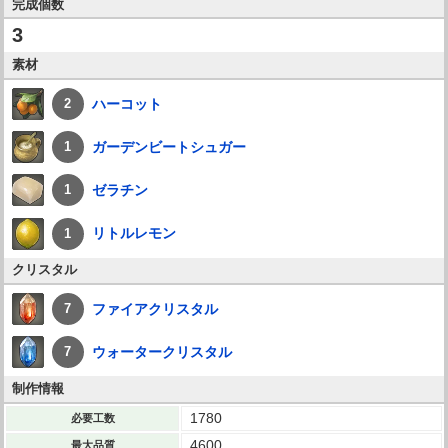
完成個数
3
素材
ハーコット
2
ガーデンビートシュガー
1
ゼラチン
1
リトルレモン
1
クリスタル
ファイアクリスタル
7
ウォータークリスタル
7
制作情報
1780
必要工数
4600
最大品質