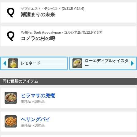
サブクエスト - テンペスト [X:31.5 Y:14.6]
潮溜まりの未来
YoRHa: Dark Apocalypse - コルシア島 [X:12.9 Y:8.7]
コメラの村の噂
ローエディブルオイスタ
レモネード
ー
同じ種類のアイテム
ヒラマサの兜煮
消耗品 > 調理品
ヘリングパイ
消耗品 > 調理品