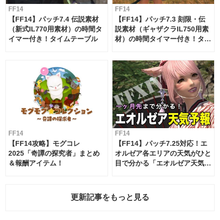
FF14
FF14
【FF14】パッチ7.4 伝説素材
【FF14】パッチ7.3 刻限・伝
（新式IL770用素材）の時間タ
説素材（ギャザクラIL750用素
イマー付き！タイムテーブル
材）の時間タイマー付き！タイ
ムテーブル
FF14
FF14
【FF14攻略】モグコレ
【FF14】パッチ7.25対応！エ
2025「奇譚の探究者」まとめ
オルゼア各エリアの天気がひと
＆報酬アイテム！
目で分かる「エオルゼア天気予
報」！
更新記事をもっと見る