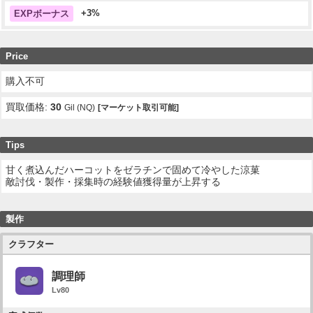
+3%
EXPボーナス
Price
購入不可
買取価格:
30
Gil (NQ)
[マーケット取引可能]
Tips
甘く煮込んだハーコットをゼラチンで固めて冷やした涼菓
敵討伐・製作・採集時の経験値獲得量が上昇する
製作
クラフター
調理師
Lv80