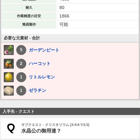
80
耐久
1866
作業精度の目安
可能
簡易製作
必要な元素材 - 合計
ガーデンビート
5
ハーコット
2
リトルレモン
1
ゼラチン
1
入手先 - クエスト
サブクエスト - クリスタリウム [X:9.8 Y:5.5]
水晶公の御用達？