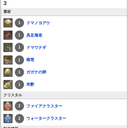
3
素材
ドマノヨアケ
1
具足海老
1
ドマウナギ
1
椎茸
1
ガガナの卵
1
米酢
1
クリスタル
ファイアクラスター
2
ウォータークラスター
2