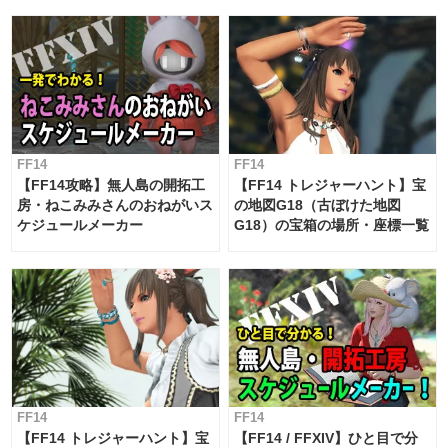
対応 / 毎週更新中】
FF14
FF14
【FF14攻略】無人島の開拓工
【FF14 トレジャーハント】宝
房・ねこみみさんのおねがいス
の地図G18（古ぼけた地図
ケジュールメーカー
G18）の宝箱の場所・座標一覧
FF14
FF14
【FF14 トレジャーハント】宝
【FF14 / FFXIV】ひと目で分