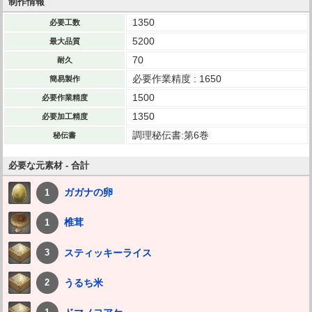
制作情報
1350
必要工数
5200
最大品質
70
耐久
必要作業精度 : 1650
簡易製作
1500
必要作業精度
1350
必要加工精度
調理秘伝書:第6巻
秘伝書
必要な元素材 - 合計
ガガナの卵
1
椎茸
1
スティッキーライス
3
うるち米
2