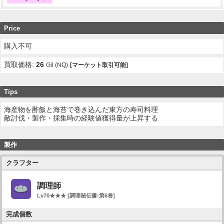
Price
購入不可
買取価格:
26
Gil (NQ)
[マーケット取引可能]
Tips
海産物を酢飯と海苔で巻き込んだ東方の寿司料理
敵討伐・製作・採集時の経験値獲得量が上昇する
製作
クラフター
調理師
Lv70★★★ [調理秘伝書:第6巻]
完成個数