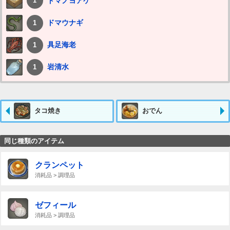
ドマノヨアケ
1
ドマウナギ
1
具足海老
1
岩清水
1
タコ焼き
おでん
同じ種類のアイテム
クランペット
消耗品 > 調理品
ゼフィール
消耗品 > 調理品