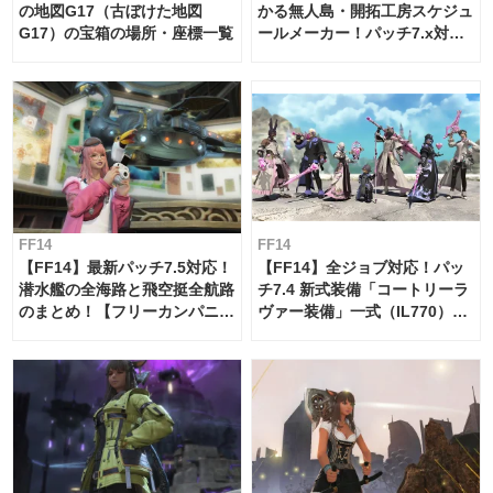
の地図G17（古ぼけた地図
かる無人島・開拓工房スケジュ
G17）の宝箱の場所・座標一覧
ールメーカー！パッチ7.x対応
【島産品・貿易ツール】
FF14
FF14
【FF14】最新パッチ7.5対応！
【FF14】全ジョブ対応！パッ
潜水艦の全海路と飛空挺全航路
チ7.4 新式装備「コートリーラ
のまとめ！【フリーカンパニ
ヴァー装備」一式（IL770）の
ー・サブマリンボイジャー】
必要素材一覧