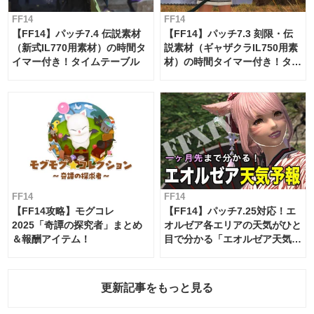
FF14
FF14
【FF14】パッチ7.4 伝説素材
【FF14】パッチ7.3 刻限・伝
（新式IL770用素材）の時間タ
説素材（ギャザクラIL750用素
イマー付き！タイムテーブル
材）の時間タイマー付き！タイ
ムテーブル
FF14
FF14
【FF14攻略】モグコレ
【FF14】パッチ7.25対応！エ
2025「奇譚の探究者」まとめ
オルゼア各エリアの天気がひと
＆報酬アイテム！
目で分かる「エオルゼア天気予
報」！
更新記事をもっと見る