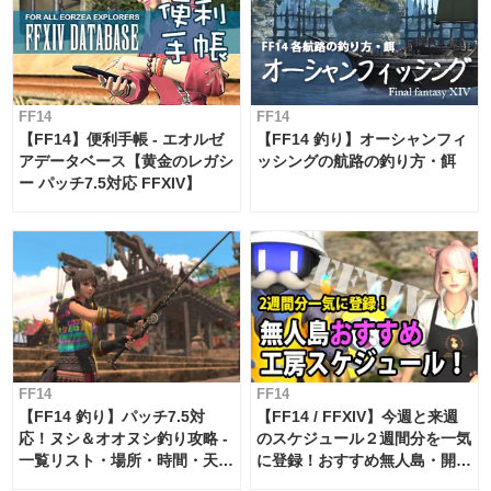
FF14
FF14
【FF14】便利手帳 - エオルゼ
【FF14 釣り】オーシャンフィ
アデータベース【黄金のレガシ
ッシングの航路の釣り方・餌
ー パッチ7.5対応 FFXIV】
FF14
FF14
【FF14 釣り】パッチ7.5対
【FF14 / FFXIV】今週と来週
応！ヌシ＆オオヌシ釣り攻略 -
のスケジュール２週間分を一気
一覧リスト・場所・時間・天
に登録！おすすめ無人島・開拓
候・条件など まとめ
工房スケジュール【パッチ7.x