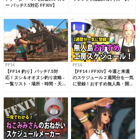
ー パッチ7.5対応 FFXIV】
FF14
FF14
【FF14 釣り】パッチ7.5対
【FF14 / FFXIV】今週と来週
応！ヌシ＆オオヌシ釣り攻略 -
のスケジュール２週間分を一気
一覧リスト・場所・時間・天
に登録！おすすめ無人島・開拓
候・条件など まとめ
工房スケジュール【パッチ7.x
対応 / 毎週更新中】