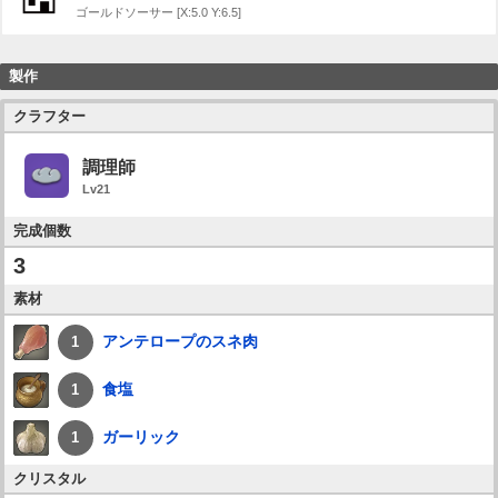
ゴールドソーサー [X:5.0 Y:6.5]
製作
クラフター
調理師
Lv21
完成個数
3
素材
アンテロープのスネ肉
1
食塩
1
ガーリック
1
クリスタル