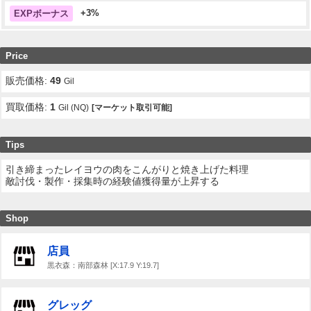
+3%
EXPボーナス
Price
販売価格:
49
Gil
買取価格:
1
Gil (NQ)
[マーケット取引可能]
Tips
引き締まったレイヨウの肉をこんがりと焼き上げた料理
敵討伐・製作・採集時の経験値獲得量が上昇する
Shop
店員
黒衣森：南部森林 [X:17.9 Y:19.7]
グレッグ