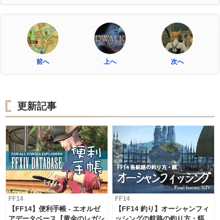
前へ
上へ
次へ
更新記事
FF14
FF14
【FF14】便利手帳 - エオルゼ
【FF14 釣り】オーシャンフィ
アデータベース【黄金のレガシ
ッシングの航路の釣り方・餌