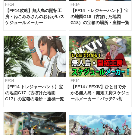
FF14
FF14
【FF14攻略】無人島の開拓工
【FF14 トレジャーハント】宝
房・ねこみみさんのおねがいス
の地図G18（古ぼけた地図
ケジュールメーカー
G18）の宝箱の場所・座標一覧
FF14
FF14
【FF14 トレジャーハント】宝
【FF14 / FFXIV】ひと目で分
の地図G17（古ぼけた地図
かる無人島・開拓工房スケジュ
G17）の宝箱の場所・座標一覧
ールメーカー！パッチ7.x対応
【島産品・貿易ツール】