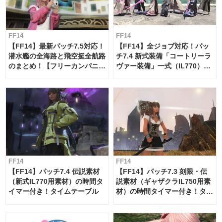
FF14
FF14
【FF14】最新パッチ7.5対応！
【FF14】全ジョブ対応！パッ
潜水艦の全海路と飛空挺全航路
チ7.4 新式装備「コートリーラ
のまとめ！【フリーカンパニ
ヴァー装備」一式（IL770）の
ー・サブマリンボイジャー】
必要素材一覧
FF14
FF14
【FF14】パッチ7.4 伝説素材
【FF14】パッチ7.3 刻限・伝
（新式IL770用素材）の時間タ
説素材（ギャザクラIL750用素
イマー付き！タイムテーブル
材）の時間タイマー付き！タイ
ムテーブル