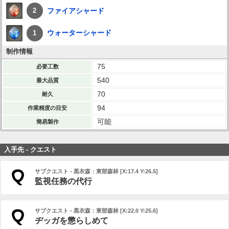
ファイアシャード
2
ウォーターシャード
1
制作情報
75
必要工数
540
最大品質
70
耐久
94
作業精度の目安
可能
簡易製作
入手先 - クエスト
サブクエスト - 黒衣森：東部森林 [X:17.4 Y:26.5]
監視任務の代行
サブクエスト - 黒衣森：東部森林 [X:22.0 Y:25.6]
ヂッガを懲らしめて