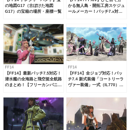
の地図G17（古ぼけた地図
かる無人島・開拓工房スケジュ
G17）の宝箱の場所・座標一覧
ールメーカー！パッチ7.x対応
【島産品・貿易ツール】
FF14
FF14
【FF14】最新パッチ7.5対応！
【FF14】全ジョブ対応！パッ
潜水艦の全海路と飛空挺全航路
チ7.4 新式装備「コートリーラ
のまとめ！【フリーカンパニ
ヴァー装備」一式（IL770）の
ー・サブマリンボイジャー】
必要素材一覧