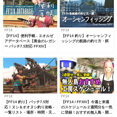
FF14
FF14
【FF14】便利手帳 - エオルゼ
【FF14 釣り】オーシャンフィ
アデータベース【黄金のレガシ
ッシングの航路の釣り方・餌
ー パッチ7.5対応 FFXIV】
FF14
FF14
【FF14 釣り】パッチ7.5対
【FF14 / FFXIV】今週と来週
応！ヌシ＆オオヌシ釣り攻略 -
のスケジュール２週間分を一気
一覧リスト・場所・時間・天
に登録！おすすめ無人島・開拓