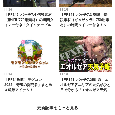
FF14
FF14
【FF14】パッチ7.4 伝説素材
【FF14】パッチ7.3 刻限・伝
（新式IL770用素材）の時間タ
説素材（ギャザクラIL750用素
イマー付き！タイムテーブル
材）の時間タイマー付き！タイ
ムテーブル
FF14
FF14
【FF14攻略】モグコレ
【FF14】パッチ7.25対応！エ
2025「奇譚の探究者」まとめ
オルゼア各エリアの天気がひと
＆報酬アイテム！
目で分かる「エオルゼア天気予
報」！
更新記事をもっと見る