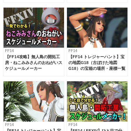
候・条件など まとめ
工房スケジュール【パッチ7.x
対応 / 毎週更新中】
FF14
FF14
【FF14攻略】無人島の開拓工
【FF14 トレジャーハント】宝
房・ねこみみさんのおねがいス
の地図G18（古ぼけた地図
ケジュールメーカー
G18）の宝箱の場所・座標一覧
FF14
FF14
【FF14 トレジャーハント】宝
【FF14 / FFXIV】ひと目で分