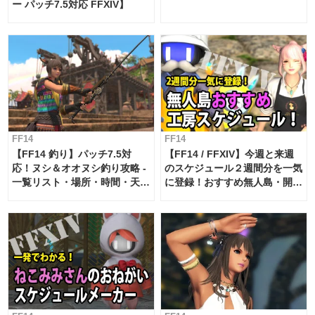
ー パッチ7.5対応 FFXIV】
FF14
FF14
【FF14 釣り】パッチ7.5対
【FF14 / FFXIV】今週と来週
応！ヌシ＆オオヌシ釣り攻略 -
のスケジュール２週間分を一気
一覧リスト・場所・時間・天
に登録！おすすめ無人島・開拓
候・条件など まとめ
工房スケジュール【パッチ7.x
対応 / 毎週更新中】