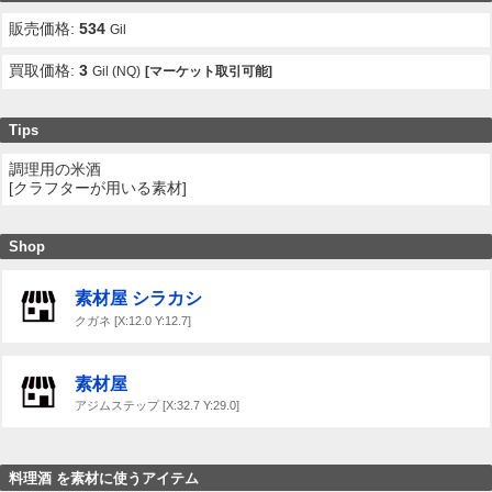
販売価格:
534
Gil
買取価格:
3
Gil (NQ)
[マーケット取引可能]
Tips
調理用の米酒
[クラフターが用いる素材]
Shop
素材屋 シラカシ
クガネ [X:12.0 Y:12.7]
素材屋
アジムステップ [X:32.7 Y:29.0]
料理酒 を素材に使うアイテム