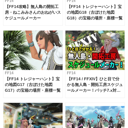
FF14
FF14
【FF14攻略】無人島の開拓工
【FF14 トレジャーハント】宝
房・ねこみみさんのおねがいス
の地図G18（古ぼけた地図
ケジュールメーカー
G18）の宝箱の場所・座標一覧
FF14
FF14
【FF14 トレジャーハント】宝
【FF14 / FFXIV】ひと目で分
の地図G17（古ぼけた地図
かる無人島・開拓工房スケジュ
G17）の宝箱の場所・座標一覧
ールメーカー！パッチ7.x対応
【島産品・貿易ツール】