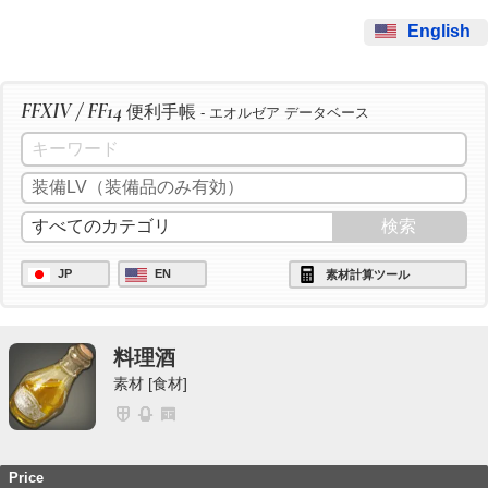
English
FFXIV / FF14
便利手帳
- エオルゼア データベース
JP
EN
素材計算ツール
料理酒
素材 [食材]
Price