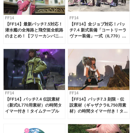
FF14
FF14
【FF14】最新パッチ7.5対応！
【FF14】全ジョブ対応！パッ
潜水艦の全海路と飛空挺全航路
チ7.4 新式装備「コートリーラ
のまとめ！【フリーカンパニ
ヴァー装備」一式（IL770）の
ー・サブマリンボイジャー】
必要素材一覧
FF14
FF14
【FF14】パッチ7.4 伝説素材
【FF14】パッチ7.3 刻限・伝
（新式IL770用素材）の時間タ
説素材（ギャザクラIL750用素
イマー付き！タイムテーブル
材）の時間タイマー付き！タイ
ムテーブル