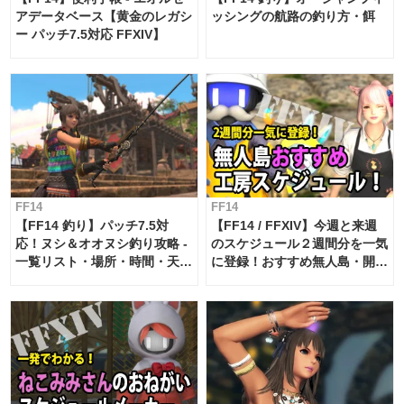
アデータベース【黄金のレガシ
ッシングの航路の釣り方・餌
ー パッチ7.5対応 FFXIV】
FF14
FF14
【FF14 釣り】パッチ7.5対
【FF14 / FFXIV】今週と来週
応！ヌシ＆オオヌシ釣り攻略 -
のスケジュール２週間分を一気
一覧リスト・場所・時間・天
に登録！おすすめ無人島・開拓
候・条件など まとめ
工房スケジュール【パッチ7.x
対応 / 毎週更新中】