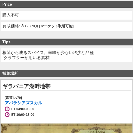
Price
購入不可
買取価格:
3
Gil (NQ)
[マーケット取引可能]
Tips
根茎から成るスパイス。辛味が少ない稀少な品種
[クラフターが用いる素材]
採集場所
ギラバニア湖畔地帯
[園芸 Lv70]
アバラシアズスカル
ET 04:00-06:00
ET 16:00-18:00