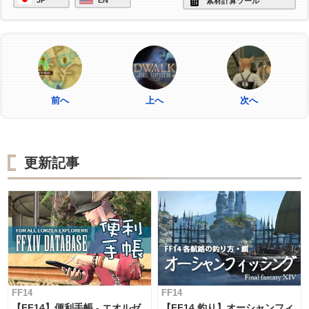
JP
EN
素材計算ツール
前へ
上へ
次へ
更新記事
FF14
FF14
【FF14】便利手帳 - エオルゼ
【FF14 釣り】オーシャンフィ