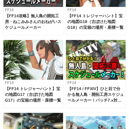
FF14
FF14
【FF14攻略】無人島の開拓工
【FF14 トレジャーハント】宝
房・ねこみみさんのおねがいス
の地図G18（古ぼけた地図
ケジュールメーカー
G18）の宝箱の場所・座標一覧
FF14
FF14
【FF14 トレジャーハント】宝
【FF14 / FFXIV】ひと目で分
の地図G17（古ぼけた地図
かる無人島・開拓工房スケジュ
G17）の宝箱の場所・座標一覧
ールメーカー！パッチ7.x対応
【島産品・貿易ツール】