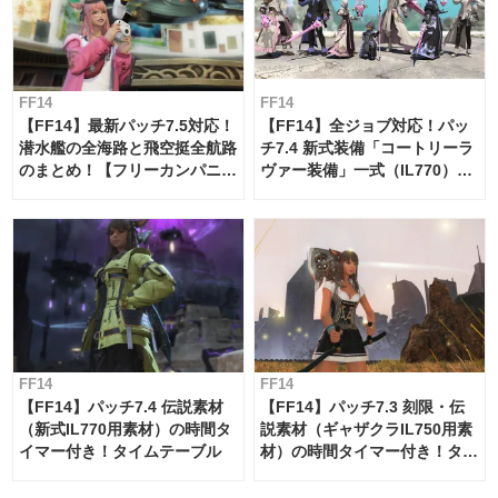
FF14
FF14
【FF14】最新パッチ7.5対応！
【FF14】全ジョブ対応！パッ
潜水艦の全海路と飛空挺全航路
チ7.4 新式装備「コートリーラ
のまとめ！【フリーカンパニ
ヴァー装備」一式（IL770）の
ー・サブマリンボイジャー】
必要素材一覧
FF14
FF14
【FF14】パッチ7.4 伝説素材
【FF14】パッチ7.3 刻限・伝
（新式IL770用素材）の時間タ
説素材（ギャザクラIL750用素
イマー付き！タイムテーブル
材）の時間タイマー付き！タイ
ムテーブル