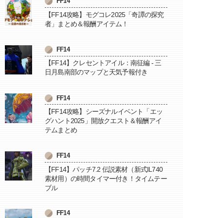
FF14
【FF14攻略】モグコレ2025「奇譚の探究
者」まとめ＆報酬アイテム！
FF14
【FF14】クレセントアイル：南征編 - 三
日月島南部のマップと天気予報付き
FF14
【FF14攻略】シーズナルイベント「エッ
グハント2025」開放クエスト＆報酬アイ
テムまとめ
FF14
【FF14】パッチ7.2 伝説素材（新式IL740
素材用）の時間タイマー付き！タイムテー
ブル
FF14