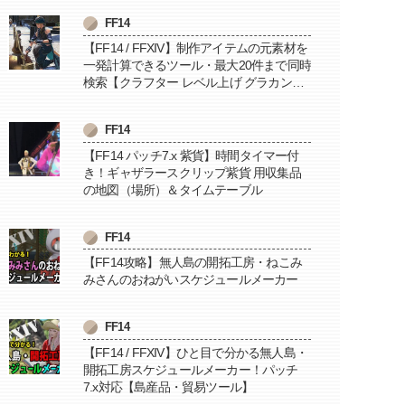
FF14
【FF14 / FFXIV】制作アイテムの元素材を
一発計算できるツール・最大20件まで同時
検索【クラフター レベル上げ グラカン納
品に便利】
FF14
【FF14 パッチ7.x 紫貨】時間タイマー付
き！ギャザラースクリップ紫貨 用収集品
の地図（場所）＆タイムテーブル
FF14
【FF14攻略】無人島の開拓工房・ねこみ
みさんのおねがいスケジュールメーカー
FF14
【FF14 / FFXIV】ひと目で分かる無人島・
開拓工房スケジュールメーカー！パッチ
7.x対応【島産品・貿易ツール】