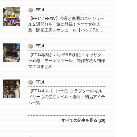
FF14
【FF14 / FFXIV】今週と来週のスケジュー
ル２週間分を一気に登録！おすすめ無人
島・開拓工房スケジュール【パッチ7.x対
応 / 毎週更新中】
FF14
【FF14攻略】パッチ6.5x対応！ギャザク
ラ武器「モーエンツール」制作方法＆制作
マクロまとめ
FF14
【FF14ギルドリーヴ】クラフターのギル
ドリーヴの受注レベル・場所・納品アイテ
ム一覧
すべての記事を見る (20)