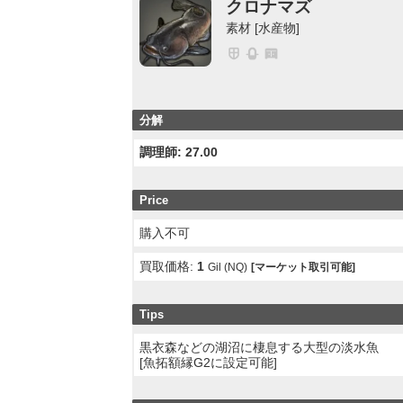
クロナマズ
素材 [水産物]
分解
調理師: 27.00
Price
購入不可
買取価格:
1
Gil (NQ)
[マーケット取引可能]
Tips
黒衣森などの湖沼に棲息する大型の淡水魚
[魚拓額縁G2に設定可能]