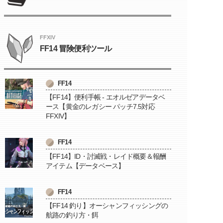
FFXIV
FF14 冒険便利ツール
FF14
【FF14】便利手帳 - エオルゼアデータベ
ース【黄金のレガシー パッチ7.5対応
FFXIV】
FF14
【FF14】ID・討滅戦・レイド概要＆報酬
アイテム【データベース】
FF14
【FF14 釣り】オーシャンフィッシングの
航路の釣り方・餌