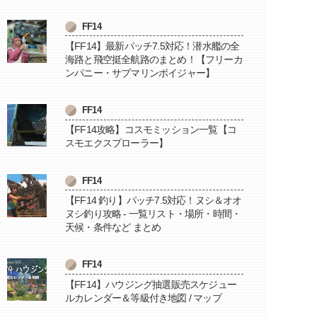
FF14
【FF14】最新パッチ7.5対応！潜水艦の全
海路と飛空挺全航路のまとめ！【フリーカ
ンパニー・サブマリンボイジャー】
FF14
【FF14攻略】コスモミッション一覧【コ
スモエクスプローラー】
FF14
【FF14 釣り】パッチ7.5対応！ヌシ＆オオ
ヌシ釣り攻略 - 一覧リスト・場所・時間・
天候・条件など まとめ
FF14
【FF14】ハウジング抽選販売スケジュー
ルカレンダー＆等級付き地図 / マップ