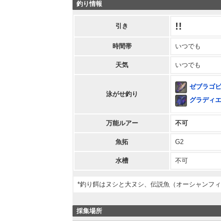
釣り情報
!!
引き
時間帯
いつでも
天気
いつでも
ゼブラゴ
泳がせ釣り
グラディ
万能ルアー
不可
魚拓
G2
水槽
不可
*釣り餌はヌシと大ヌシ、伝説魚（オーシャンフ
採集場所