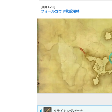
[漁師 Lv15]
フォールゴウド秋瓜湖畔
クライミングパーチ