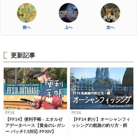
前へ
上へ
次へ
更新記事
FF14
FF14
【FF14】便利手帳 - エオルゼ
【FF14 釣り】オーシャンフィ
アデータベース【黄金のレガシ
ッシングの航路の釣り方・餌
ー パッチ7.5対応 FFXIV】