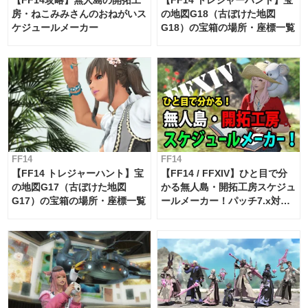
房・ねこみみさんのおねがいス
の地図G18（古ぼけた地図
ケジュールメーカー
G18）の宝箱の場所・座標一覧
FF14
FF14
【FF14 トレジャーハント】宝
【FF14 / FFXIV】ひと目で分
の地図G17（古ぼけた地図
かる無人島・開拓工房スケジュ
G17）の宝箱の場所・座標一覧
ールメーカー！パッチ7.x対応
【島産品・貿易ツール】