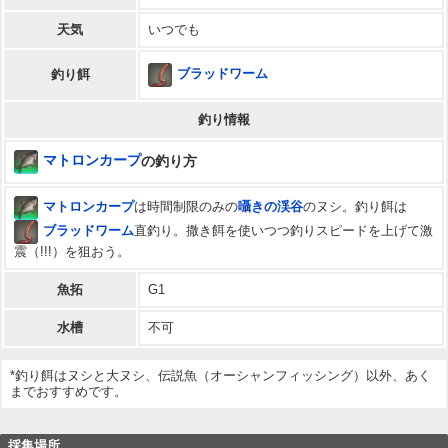
天気
いつでも
ブラッドワーム
釣り餌
釣り情報
マトロンカープ
の釣り方
マトロンカープ
は時間制限のみの
囁きの渓谷
のヌシ。釣り餌は
ブラッドワーム
直釣り。撒き餌を使いつつ釣りスピードを上げて激
震（!!!）を狙おう。
魚拓
G1
水槽
不可
*釣り餌はヌシと大ヌシ、伝説魚（オーシャンフィッシング）以外、あく
までおすすめです。
採集場所