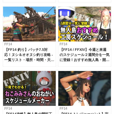
FF14
FF14
【FF14 釣り】パッチ7.5対
【FF14 / FFXIV】今週と来週
応！ヌシ＆オオヌシ釣り攻略 -
のスケジュール２週間分を一気
一覧リスト・場所・時間・天
に登録！おすすめ無人島・開拓
候・条件など まとめ
工房スケジュール【パッチ7.x
対応 / 毎週更新中】
FF14
FF14
【FF14攻略】無人島の開拓工
【FF14 トレジャーハント】宝