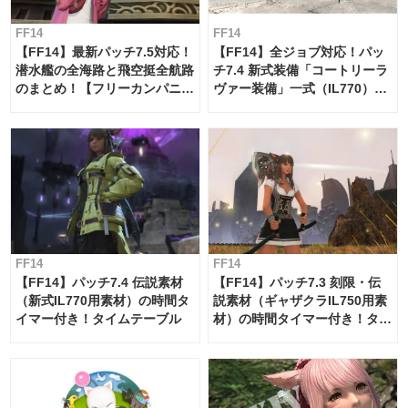
FF14
FF14
【FF14】最新パッチ7.5対応！
【FF14】全ジョブ対応！パッ
潜水艦の全海路と飛空挺全航路
チ7.4 新式装備「コートリーラ
のまとめ！【フリーカンパニ
ヴァー装備」一式（IL770）の
ー・サブマリンボイジャー】
必要素材一覧
FF14
FF14
【FF14】パッチ7.4 伝説素材
【FF14】パッチ7.3 刻限・伝
（新式IL770用素材）の時間タ
説素材（ギャザクラIL750用素
イマー付き！タイムテーブル
材）の時間タイマー付き！タイ
ムテーブル