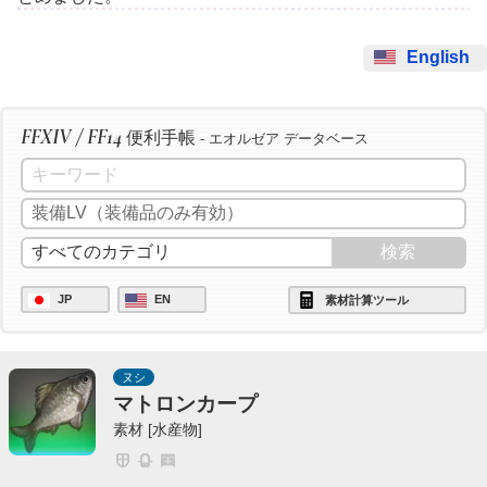
English
FFXIV / FF14
便利手帳
- エオルゼア データベース
JP
EN
素材計算ツール
ヌシ
マトロンカープ
素材 [水産物]