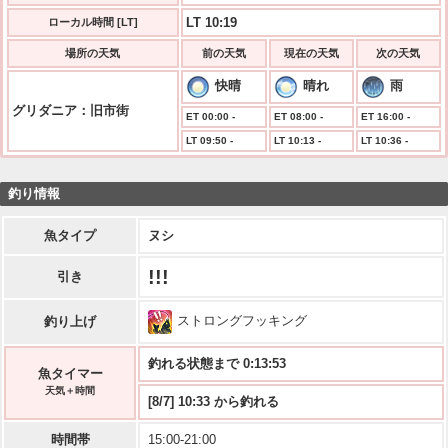
LT 10:19
ローカル時間 [LT]
場所の天気
前の天気
現在の天気
次の天気
快晴
晴れ
雨
グリダニア：旧市街
ET 00:00 -
ET 08:00 -
ET 16:00 -
LT 09:50 -
LT 10:13 -
LT 10:36 -
釣り情報
魚タイプ
ヌシ
!!!
引き
ストロングフッキング
釣り上げ
釣れる状態まで 0:13:53
魚タイマー
天気＋時間
[8/7] 10:33 から釣れる
時間帯
15:00-21:00