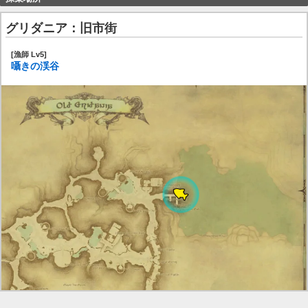
グリダニア：旧市街
[漁師 Lv5]
囁きの渓谷