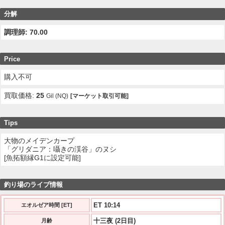
分解
調理師: 70.00
Price
購入不可
買取価格:
25
Gil (NQ)
[マーケット取引可能]
Tips
大物のメイデンカープ
「グリダニア：囁きの渓谷」のヌシ
[魚拓額縁G1に設定可能]
釣り場のライブ情報
ET 10:14
エオルゼア時間 [ET]
十三夜 (2日目)
月齢