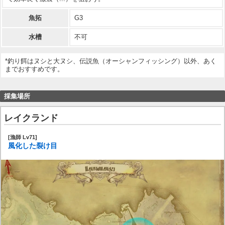
魚拓
G3
水槽
不可
*釣り餌はヌシと大ヌシ、伝説魚（オーシャンフィッシング）以外、あく
までおすすめです。
採集場所
レイクランド
[漁師 Lv71]
風化した裂け目