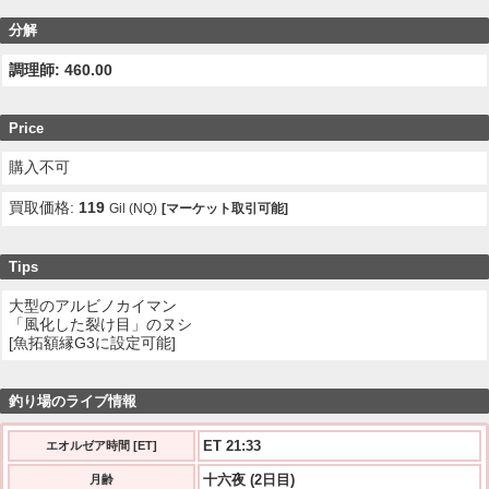
分解
調理師: 460.00
Price
購入不可
買取価格:
119
Gil (NQ)
[マーケット取引可能]
Tips
大型のアルビノカイマン
「風化した裂け目」のヌシ
[魚拓額縁G3に設定可能]
釣り場のライブ情報
ET 21:34
エオルゼア時間 [ET]
十六夜 (2日目)
月齢