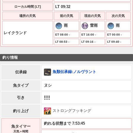
LT 09:32
ローカル時間 [LT]
場所の天気
前の天気
現在の天気
次の天気
雨
雷雨
雨
レイクランド
ET 08:00 -
ET 16:00 -
ET 00:00 -
LT 08:53 -
LT 09:16 -
LT 09:40 -
釣り情報
魚類伝承録:ノルヴラント
伝承録
魚タイプ
ヌシ
!!!
引き
ストロングフッキング
釣り上げ
釣れる状態まで 7:53:45
魚タイマー
天気＋時間