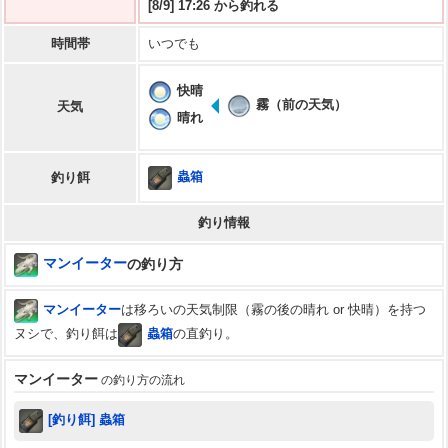
[8/9] 17:26 から釣れる
時間帯
いつでも
快晴
霧（前の天気）
天気
晴れ
蟲箱
釣り餌
釣り情報
マンイーター
の釣り方
マンイーター
は移ろいの天気制限（霧の後の晴れ or 快晴）を持つ
ヌシで、釣り餌は
蟲箱
の直釣り。
マンイーター
の釣り方の流れ
[釣り餌] 蟲箱