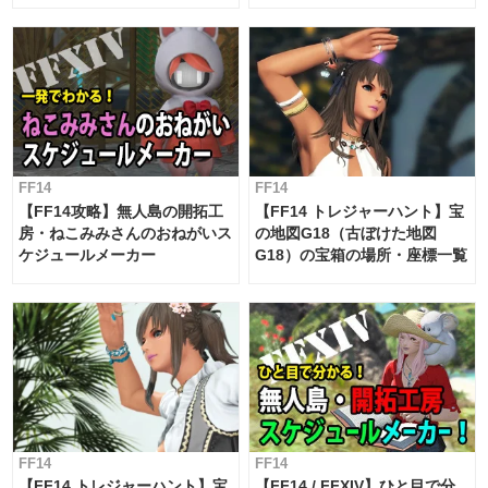
候・条件など まとめ
工房スケジュール【パッチ7.x
対応 / 毎週更新中】
FF14
FF14
【FF14攻略】無人島の開拓工
【FF14 トレジャーハント】宝
房・ねこみみさんのおねがいス
の地図G18（古ぼけた地図
ケジュールメーカー
G18）の宝箱の場所・座標一覧
FF14
FF14
【FF14 トレジャーハント】宝
【FF14 / FFXIV】ひと目で分