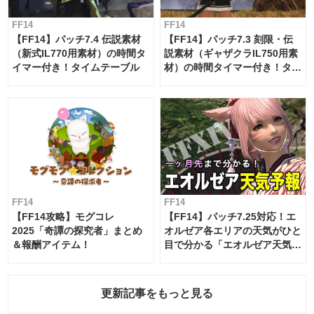
FF14
FF14
【FF14】パッチ7.4 伝説素材
【FF14】パッチ7.3 刻限・伝
（新式IL770用素材）の時間タ
説素材（ギャザクラIL750用素
イマー付き！タイムテーブル
材）の時間タイマー付き！タイ
ムテーブル
FF14
FF14
【FF14攻略】モグコレ
【FF14】パッチ7.25対応！エ
2025「奇譚の探究者」まとめ
オルゼア各エリアの天気がひと
＆報酬アイテム！
目で分かる「エオルゼア天気予
報」！
更新記事をもっと見る