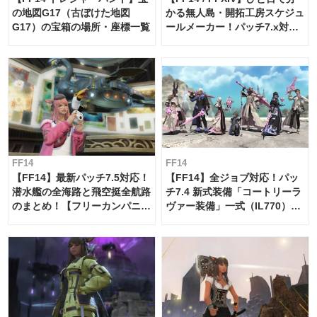
の地図G17（古ぼけた地図
かる無人島・開拓工房スケジュ
G17）の宝箱の場所・座標一覧
ールメーカー！パッチ7.x対応
【島産品・貿易ツール】
FF14
FF14
【FF14】最新パッチ7.5対応！
【FF14】全ジョブ対応！パッ
潜水艦の全海路と飛空挺全航路
チ7.4 新式装備「コートリーラ
のまとめ！【フリーカンパニ
ヴァー装備」一式（IL770）の
ー・サブマリンボイジャー】
必要素材一覧