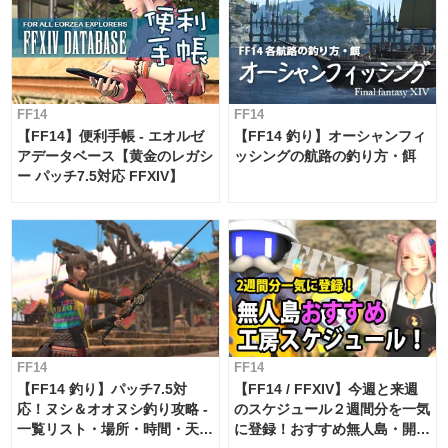
FF14
FF14
【FF14】便利手帳 - エオルゼ
【FF14 釣り】オーシャンフィ
アデータベース【黄金のレガシ
ッシングの航路の釣り方・餌
ー パッチ7.5対応 FFXIV】
FF14
FF14
【FF14 釣り】パッチ7.5対
【FF14 / FFXIV】今週と来週
応！ヌシ＆オオヌシ釣り攻略 -
のスケジュール２週間分を一気
一覧リスト・場所・時間・天
に登録！おすすめ無人島・開拓