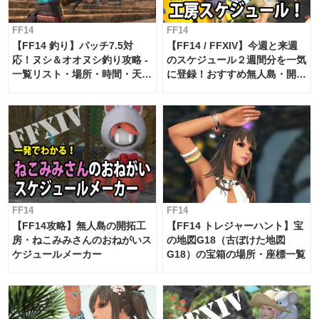
FF14
FF14
【FF14 釣り】パッチ7.5対
【FF14 / FFXIV】今週と来週
応！ヌシ＆オオヌシ釣り攻略 -
のスケジュール２週間分を一気
一覧リスト・場所・時間・天
に登録！おすすめ無人島・開拓
候・条件など まとめ
工房スケジュール【パッチ7.x
対応 / 毎週更新中】
FF14
FF14
【FF14攻略】無人島の開拓工
【FF14 トレジャーハント】宝
房・ねこみみさんのおねがいス
の地図G18（古ぼけた地図
ケジュールメーカー
G18）の宝箱の場所・座標一覧