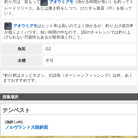
釣り方は、前もって
アオウミグモ
（掛かる時間が長い）を釣ってト
レードリリース。あとは撒き餌をしつつ、ひたすら激震（!!!）を狙って
いく。
アオウミグモ
はヒット率は高いのでよく掛かるが、釣り上げ成功率
が低くよくバラす。短い時間の中なので、1回のチャレンジでは釣り上
げられない可能性もあるが根気強く行こう。
魚拓
G2
水槽
不可
*釣り餌はヌシと大ヌシ、伝説魚（オーシャンフィッシング）以外、あく
までおすすめです。
採集場所
テンペスト
[漁師 Lv80]
ノルヴラント大陸斜面