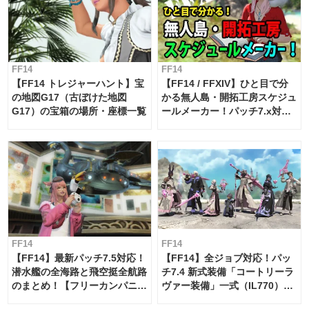
FF14
FF14
【FF14 トレジャーハント】宝
【FF14 / FFXIV】ひと目で分
の地図G17（古ぼけた地図
かる無人島・開拓工房スケジュ
G17）の宝箱の場所・座標一覧
ールメーカー！パッチ7.x対応
【島産品・貿易ツール】
FF14
FF14
【FF14】最新パッチ7.5対応！
【FF14】全ジョブ対応！パッ
潜水艦の全海路と飛空挺全航路
チ7.4 新式装備「コートリーラ
のまとめ！【フリーカンパニ
ヴァー装備」一式（IL770）の
ー・サブマリンボイジャー】
必要素材一覧