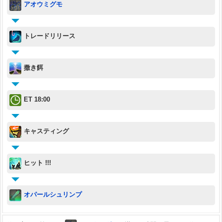
アオウミグモ
トレードリリース
撒き餌
ET 18:00
キャスティング
ヒット !!!
オパールシュリンプ