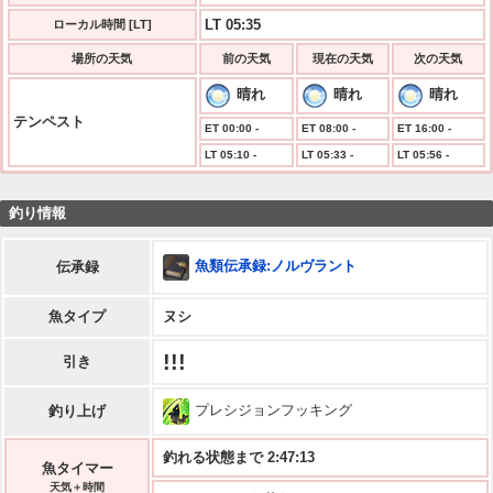
LT 05:35
ローカル時間 [LT]
場所の天気
前の天気
現在の天気
次の天気
晴れ
晴れ
晴れ
テンペスト
ET 00:00 -
ET 08:00 -
ET 16:00 -
LT 05:10 -
LT 05:33 -
LT 05:56 -
釣り情報
魚類伝承録:ノルヴラント
伝承録
魚タイプ
ヌシ
!!!
引き
プレシジョンフッキング
釣り上げ
釣れる状態まで 2:47:13
魚タイマー
天気＋時間