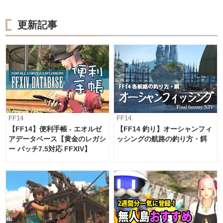
更新記事
FF14
FF14
【FF14】便利手帳 - エオルゼ
【FF14 釣り】オーシャンフィ
アデータベース【黄金のレガシ
ッシングの航路の釣り方・餌
ー パッチ7.5対応 FFXIV】