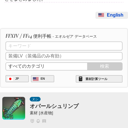
English
FFXIV / FF14
便利手帳
- エオルゼア データベース
JP
EN
素材計算ツール
ヌシ
オパールシュリンプ
素材 [水産物]