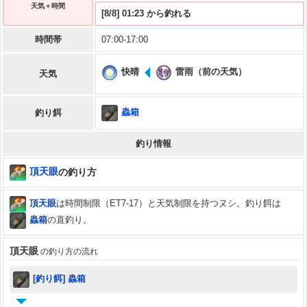
天気＋時間
[8/8] 01:23 から釣れる
時間帯
07:00-17:00
快晴
雷雨（前の天気）
天気
蟲箱
釣り餌
釣り情報
頂天眼
の釣り方
頂天眼
は時間制限（ET7-17）と天気制限を持つヌシ。釣り餌は
蟲箱
の直釣り。
頂天眼
の釣り方の流れ
[釣り餌] 蟲箱