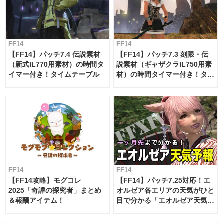
FF14
FF14
【FF14】パッチ7.4 伝説素材
【FF14】パッチ7.3 刻限・伝
（新式IL770用素材）の時間タ
説素材（ギャザクラIL750用素
イマー付き！タイムテーブル
材）の時間タイマー付き！タイ
ムテーブル
FF14
FF14
【FF14攻略】モグコレ
【FF14】パッチ7.25対応！エ
2025「奇譚の探究者」まとめ
オルゼア各エリアの天気がひと
＆報酬アイテム！
目で分かる「エオルゼア天気予
報」！