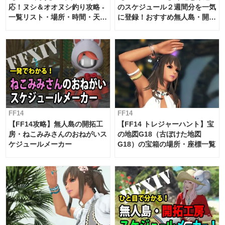
応！ヌシ＆オオヌシ釣り攻略 -
のスケジュール２週間分を一気
一覧リスト・場所・時間・天
に登録！おすすめ無人島・開拓
候・条件など まとめ
工房スケジュール【パッチ7.x
対応 / 毎週更新中】
FF14
FF14
【FF14攻略】無人島の開拓工
【FF14 トレジャーハント】宝
房・ねこみみさんのおねがいス
の地図G18（古ぼけた地図
ケジュールメーカー
G18）の宝箱の場所・座標一覧