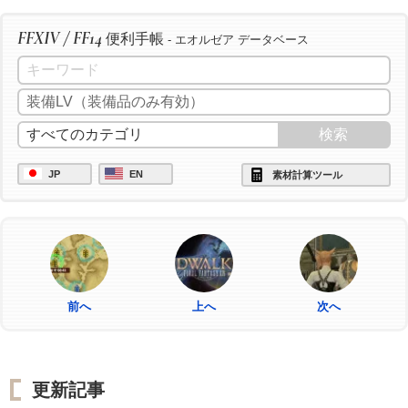
FFXIV / FF14
便利手帳
- エオルゼア データベース
JP
EN
素材計算ツール
前へ
上へ
次へ
更新記事