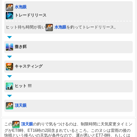
水泡眼
トレードリリース
ヒット待ち時間が長い
水泡眼
を釣ってトレードリリース。
撒き餌
キャスティング
ヒット !!!
頂天眼
この
頂天眼
の釣りで気をつけるのは、制限時間に天気変更タイミン
グがET8時、ET16時の2回含まれているところ。このヌシは雷雨の後の
快晴という移ろいの天気が条件なので、運が悪いとET7-8時、もしくは