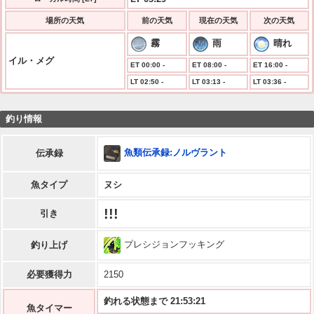
場所の天気
前の天気
現在の天気
次の天気
霧
雨
晴れ
イル・メグ
ET 00:00 -
ET 08:00 -
ET 16:00 -
LT 02:50 -
LT 03:13 -
LT 03:36 -
釣り情報
魚類伝承録:ノルヴラント
伝承録
魚タイプ
ヌシ
!!!
引き
プレシジョンフッキング
釣り上げ
必要獲得力
2150
釣れる状態まで 21:53:20
魚タイマー