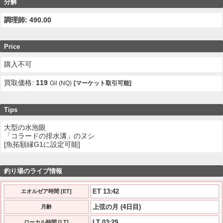
分解
調理師: 490.00
Price
購入不可
買取価格:
119
Gil (NQ)
[マーケット取引可能]
Tips
大型の水泡眼
「コラードの排水溝」のヌシ
[魚拓額縁G1に設定可能]
釣り場のライブ情報
ET 13:42
エオルゼア時間 [ET]
上弦の月 (4日目)
月齢
LT 03:29
ローカル時間 [LT]