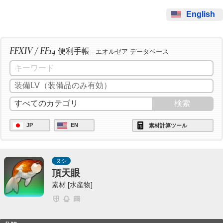
English
FFXIV / FF14
便利手帳
- エオルゼア データベース
JP
EN
素材計算ツール
ヌシ
頂天眼
素材 [水産物]