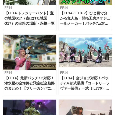
FF14
FF14
【FF14 トレジャーハント】宝
【FF14 / FFXIV】ひと目で分
の地図G17（古ぼけた地図
かる無人島・開拓工房スケジュ
G17）の宝箱の場所・座標一覧
ールメーカー！パッチ7.x対応
【島産品・貿易ツール】
FF14
FF14
【FF14】最新パッチ7.5対応！
【FF14】全ジョブ対応！パッ
潜水艦の全海路と飛空挺全航路
チ7.4 新式装備「コートリーラ
のまとめ！【フリーカンパニ
ヴァー装備」一式（IL770）の
ー・サブマリンボイジャー】
必要素材一覧