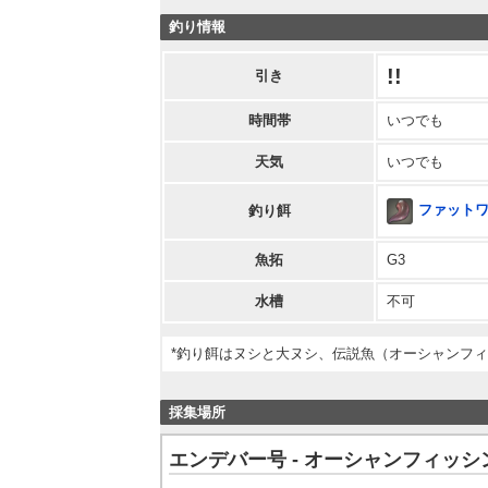
釣り情報
!!
引き
時間帯
いつでも
天気
いつでも
ファット
釣り餌
魚拓
G3
水槽
不可
*釣り餌はヌシと大ヌシ、伝説魚（オーシャンフ
採集場所
エンデバー号 - オーシャンフィッシ