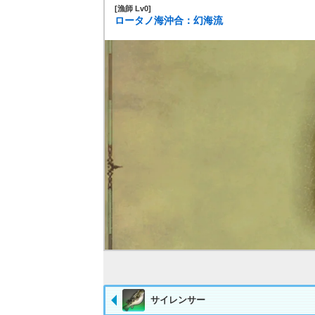
[漁師 Lv0]
ロータノ海沖合：幻海流
サイレンサー