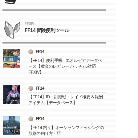
FFXIV
FF14 冒険便利ツール
FF14
【FF14】便利手帳 - エオルゼアデータベ
ース【黄金のレガシー パッチ7.5対応
FFXIV】
FF14
【FF14】ID・討滅戦・レイド概要＆報酬
アイテム【データベース】
FF14
【FF14 釣り】オーシャンフィッシングの
航路の釣り方・餌