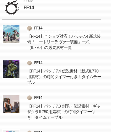
FFXIV
FF14
FF14
【FF14】全ジョブ対応！パッチ7.4 新式装
備「コートリーラヴァー装備」一式
（IL770）の必要素材一覧
FF14
【FF14】パッチ7.4 伝説素材（新式IL770
用素材）の時間タイマー付き！タイムテー
ブル
FF14
【FF14】パッチ7.3 刻限・伝説素材（ギャ
ザクラIL750用素材）の時間タイマー付
き！タイムテーブル