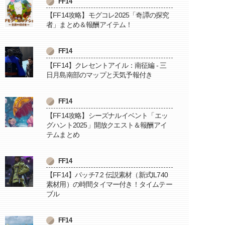
FF14
【FF14攻略】モグコレ2025「奇譚の探究
者」まとめ＆報酬アイテム！
FF14
【FF14】クレセントアイル：南征編 - 三
日月島南部のマップと天気予報付き
FF14
【FF14攻略】シーズナルイベント「エッ
グハント2025」開放クエスト＆報酬アイ
テムまとめ
FF14
【FF14】パッチ7.2 伝説素材（新式IL740
素材用）の時間タイマー付き！タイムテー
ブル
FF14