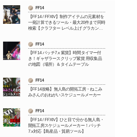
FF14
【FF14 / FFXIV】制作アイテムの元素材を
一発計算できるツール・最大20件まで同時
検索【クラフター レベル上げ グラカン納
品に便利】
FF14
【FF14 パッチ7.x 紫貨】時間タイマー付
き！ギャザラースクリップ紫貨 用収集品
の地図（場所）＆タイムテーブル
FF14
【FF14攻略】無人島の開拓工房・ねこみ
みさんのおねがいスケジュールメーカー
FF14
【FF14 / FFXIV】ひと目で分かる無人島・
開拓工房スケジュールメーカー！パッチ
7.x対応【島産品・貿易ツール】