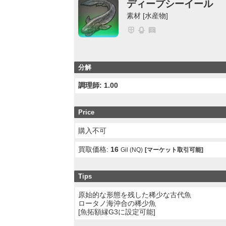
ディープシーイール
素材 [水産物]
分解
調理師: 1.00
Price
購入不可
買取価格:
16
Gil (NQ)
[マーケット取引可能]
Tips
原始的な形態を残した稀少な古代魚
ロータノ海沖合の稀少魚
[魚拓額縁G3に設定可能]