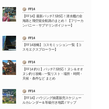
FF14
【FF14】最新パッチ7.5対応！潜水艦の全
海路と飛空挺全航路のまとめ！【フリーカ
ンパニー・サブマリンボイジャー】
FF14
【FF14攻略】コスモミッション一覧【コ
スモエクスプローラー】
FF14
【FF14 釣り】パッチ7.5対応！ヌシ＆オオ
ヌシ釣り攻略 - 一覧リスト・場所・時間・
天候・条件など まとめ
FF14
【FF14】ハウジング抽選販売スケジュー
ルカレンダー＆等級付き地図 / マップ