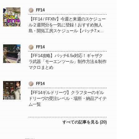
FF14
【FF14 / FFXIV】今週と来週のスケジュー
ル２週間分を一気に登録！おすすめ無人
島・開拓工房スケジュール【パッチ7.x対
応 / 毎週更新中】
FF14
【FF14攻略】パッチ6.5x対応！ギャザク
ラ武器「モーエンツール」制作方法＆制作
マクロまとめ
FF14
【FF14ギルドリーヴ】クラフターのギル
ドリーヴの受注レベル・場所・納品アイテ
ム一覧
すべての記事を見る (20)