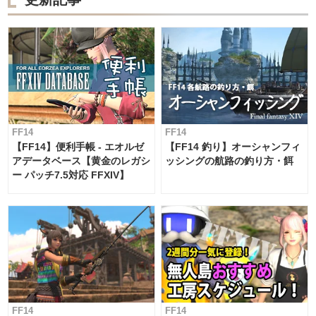
FF14
FF14
【FF14】便利手帳 - エオルゼ
【FF14 釣り】オーシャンフィ
アデータベース【黄金のレガシ
ッシングの航路の釣り方・餌
ー パッチ7.5対応 FFXIV】
FF14
FF14