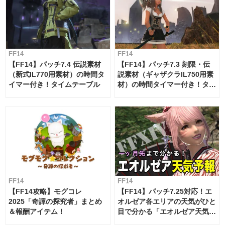
FF14
FF14
【FF14】パッチ7.4 伝説素材
【FF14】パッチ7.3 刻限・伝
（新式IL770用素材）の時間タ
説素材（ギャザクラIL750用素
イマー付き！タイムテーブル
材）の時間タイマー付き！タイ
ムテーブル
FF14
FF14
【FF14攻略】モグコレ
【FF14】パッチ7.25対応！エ
2025「奇譚の探究者」まとめ
オルゼア各エリアの天気がひと
＆報酬アイテム！
目で分かる「エオルゼア天気予
報」！