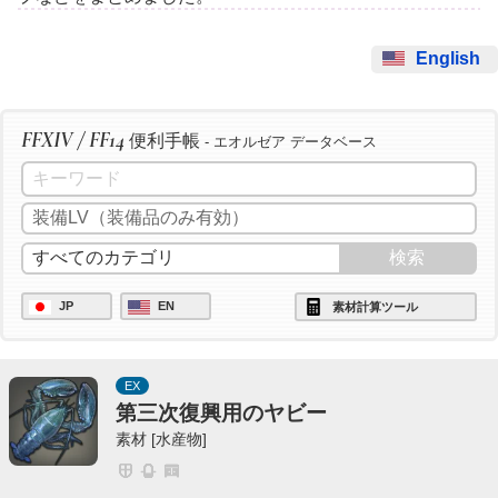
English
FFXIV / FF14
便利手帳
- エオルゼア データベース
JP
EN
素材計算ツール
EX
第三次復興用のヤビー
素材 [水産物]