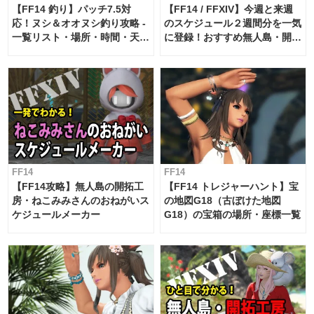
【FF14 釣り】パッチ7.5対
【FF14 / FFXIV】今週と来週
応！ヌシ＆オオヌシ釣り攻略 -
のスケジュール２週間分を一気
一覧リスト・場所・時間・天
に登録！おすすめ無人島・開拓
候・条件など まとめ
工房スケジュール【パッチ7.x
対応 / 毎週更新中】
FF14
FF14
【FF14攻略】無人島の開拓工
【FF14 トレジャーハント】宝
房・ねこみみさんのおねがいス
の地図G18（古ぼけた地図
ケジュールメーカー
G18）の宝箱の場所・座標一覧