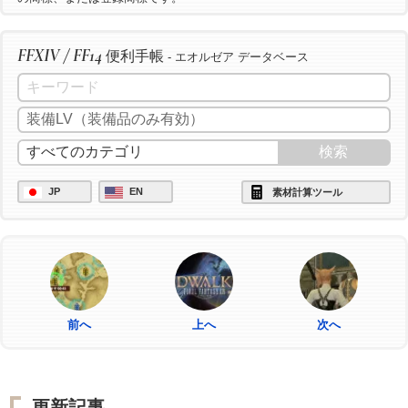
FFXIV / FF14
便利手帳
- エオルゼア データベース
JP
EN
素材計算ツール
前へ
上へ
次へ
更新記事