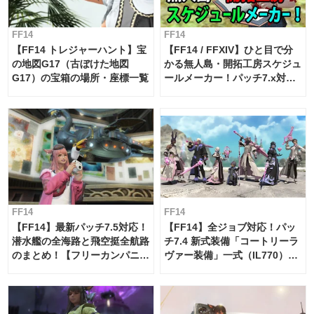
FF14
FF14
【FF14 トレジャーハント】宝
【FF14 / FFXIV】ひと目で分
の地図G17（古ぼけた地図
かる無人島・開拓工房スケジュ
G17）の宝箱の場所・座標一覧
ールメーカー！パッチ7.x対応
【島産品・貿易ツール】
FF14
FF14
【FF14】最新パッチ7.5対応！
【FF14】全ジョブ対応！パッ
潜水艦の全海路と飛空挺全航路
チ7.4 新式装備「コートリーラ
のまとめ！【フリーカンパニ
ヴァー装備」一式（IL770）の
ー・サブマリンボイジャー】
必要素材一覧