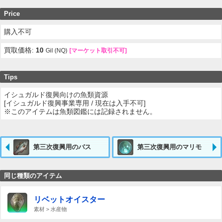
Price
購入不可
買取価格:
10
Gil (NQ)
[マーケット取引不可]
Tips
イシュガルド復興向けの魚類資源
[イシュガルド復興事業専用 / 現在は入手不可]
※このアイテムは魚類図鑑には記録されません。
第三次復興用のバス
第三次復興用のマリモ
同じ種類のアイテム
リベットオイスター
素材 > 水産物