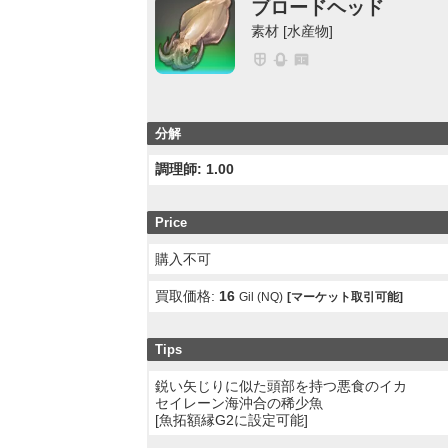
ブロードヘッド
素材 [水産物]
分解
調理師: 1.00
Price
購入不可
買取価格:
16
Gil (NQ)
[マーケット取引可能]
Tips
鋭い矢じりに似た頭部を持つ悪食のイカ
セイレーン海沖合の稀少魚
[魚拓額縁G2に設定可能]