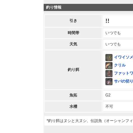
釣り情報
!!
引き
時間帯
いつでも
天気
いつでも
イワイソ
クリル
釣り餌
ファット
サバの切
魚拓
G2
水槽
不可
*釣り餌はヌシと大ヌシ、伝説魚（オーシャンフ