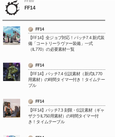
FFXIV
FF14
FF14
【FF14】全ジョブ対応！パッチ7.4 新式装
備「コートリーラヴァー装備」一式
（IL770）の必要素材一覧
FF14
【FF14】パッチ7.4 伝説素材（新式IL770
用素材）の時間タイマー付き！タイムテー
ブル
FF14
【FF14】パッチ7.3 刻限・伝説素材（ギャ
ザクラIL750用素材）の時間タイマー付
き！タイムテーブル