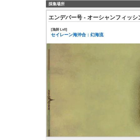
採集場所
エンデバー号 - オーシャンフィッシ
[漁師 Lv0]
セイレーン海沖合：幻海流