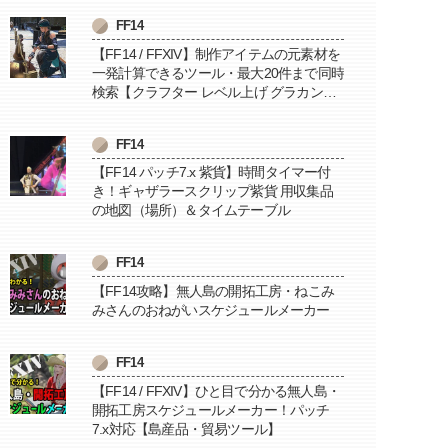
FF14
【FF14 / FFXIV】制作アイテムの元素材を
一発計算できるツール・最大20件まで同時
検索【クラフター レベル上げ グラカン納
品に便利】
FF14
【FF14 パッチ7.x 紫貨】時間タイマー付
き！ギャザラースクリップ紫貨 用収集品
の地図（場所）＆タイムテーブル
FF14
【FF14攻略】無人島の開拓工房・ねこみ
みさんのおねがいスケジュールメーカー
FF14
【FF14 / FFXIV】ひと目で分かる無人島・
開拓工房スケジュールメーカー！パッチ
7.x対応【島産品・貿易ツール】