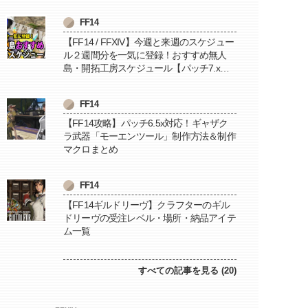
FF14
【FF14 / FFXIV】今週と来週のスケジュー
ル２週間分を一気に登録！おすすめ無人
島・開拓工房スケジュール【パッチ7.x対
応 / 毎週更新中】
FF14
【FF14攻略】パッチ6.5x対応！ギャザク
ラ武器「モーエンツール」制作方法＆制作
マクロまとめ
FF14
【FF14ギルドリーヴ】クラフターのギル
ドリーヴの受注レベル・場所・納品アイテ
ム一覧
すべての記事を見る (20)