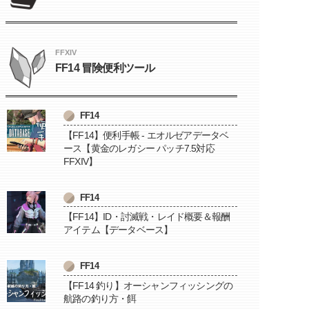
FFXIV
FF14 冒険便利ツール
FF14
【FF14】便利手帳 - エオルゼアデータベ
ース【黄金のレガシー パッチ7.5対応
FFXIV】
FF14
【FF14】ID・討滅戦・レイド概要＆報酬
アイテム【データベース】
FF14
【FF14 釣り】オーシャンフィッシングの
航路の釣り方・餌