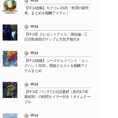
FF14
【FF14攻略】モグコレ2025「奇譚の探究
者」まとめ＆報酬アイテム！
FF14
【FF14】クレセントアイル：南征編 - 三
日月島南部のマップと天気予報付き
FF14
【FF14攻略】シーズナルイベント「エッ
グハント2025」開放クエスト＆報酬アイ
テムまとめ
FF14
【FF14】パッチ7.2 伝説素材（新式IL740
素材用）の時間タイマー付き！タイムテー
ブル
FF14