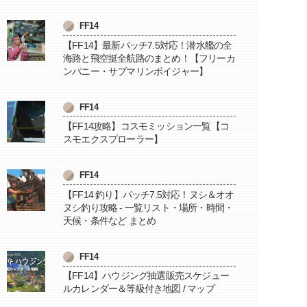
FF14
【FF14】最新パッチ7.5対応！潜水艦の全
海路と飛空挺全航路のまとめ！【フリーカ
ンパニー・サブマリンボイジャー】
FF14
【FF14攻略】コスモミッション一覧【コ
スモエクスプローラー】
FF14
【FF14 釣り】パッチ7.5対応！ヌシ＆オオ
ヌシ釣り攻略 - 一覧リスト・場所・時間・
天候・条件など まとめ
FF14
【FF14】ハウジング抽選販売スケジュー
ルカレンダー＆等級付き地図 / マップ