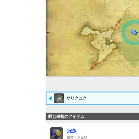
サリクユク
同じ種類のアイテム
冠魚
素材 > 水産物