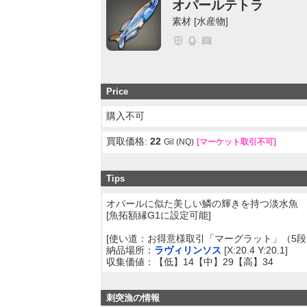
オパールテトラ
素材 [水産物]
Price
購入不可
買取価格:
22
Gil (NQ)
[マーケット取引不可]
Tips
オパールに似た美しい鱗の輝きを持つ淡水魚
[魚拓額縁G1に設定可能]
[使い道：お得意様取引「マーグラット」（5段回
納品場所：
ラヴィリンソス
[X:20.4 Y:20.1]
収集価値：【低】14【中】29【高】34
刺突漁の情報