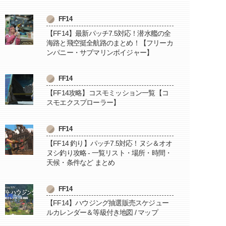
FF14
【FF14】最新パッチ7.5対応！潜水艦の全
海路と飛空挺全航路のまとめ！【フリーカ
ンパニー・サブマリンボイジャー】
FF14
【FF14攻略】コスモミッション一覧【コ
スモエクスプローラー】
FF14
【FF14 釣り】パッチ7.5対応！ヌシ＆オオ
ヌシ釣り攻略 - 一覧リスト・場所・時間・
天候・条件など まとめ
FF14
【FF14】ハウジング抽選販売スケジュー
ルカレンダー＆等級付き地図 / マップ