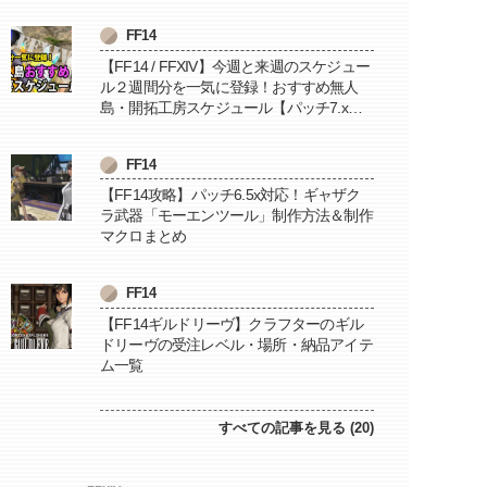
FF14
【FF14 / FFXIV】今週と来週のスケジュー
ル２週間分を一気に登録！おすすめ無人
島・開拓工房スケジュール【パッチ7.x対
応 / 毎週更新中】
FF14
【FF14攻略】パッチ6.5x対応！ギャザク
ラ武器「モーエンツール」制作方法＆制作
マクロまとめ
FF14
【FF14ギルドリーヴ】クラフターのギル
ドリーヴの受注レベル・場所・納品アイテ
ム一覧
すべての記事を見る (20)