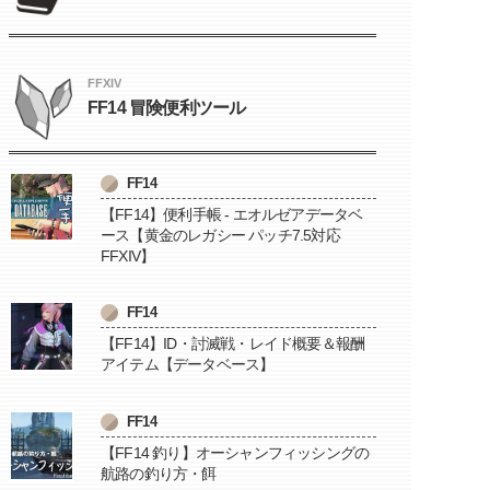
FFXIV
FF14 冒険便利ツール
FF14
【FF14】便利手帳 - エオルゼアデータベ
ース【黄金のレガシー パッチ7.5対応
FFXIV】
FF14
【FF14】ID・討滅戦・レイド概要＆報酬
アイテム【データベース】
FF14
【FF14 釣り】オーシャンフィッシングの
航路の釣り方・餌