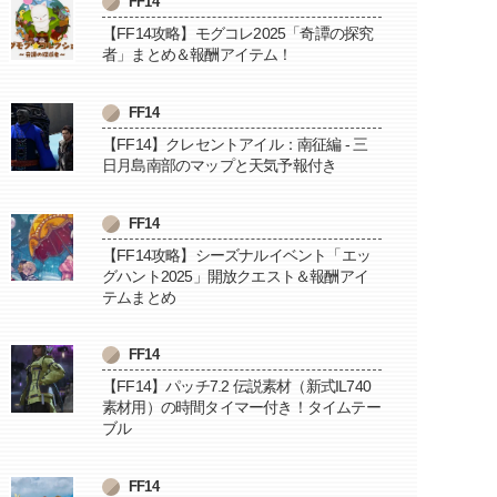
FF14
【FF14攻略】モグコレ2025「奇譚の探究
者」まとめ＆報酬アイテム！
FF14
【FF14】クレセントアイル：南征編 - 三
日月島南部のマップと天気予報付き
FF14
【FF14攻略】シーズナルイベント「エッ
グハント2025」開放クエスト＆報酬アイ
テムまとめ
FF14
【FF14】パッチ7.2 伝説素材（新式IL740
素材用）の時間タイマー付き！タイムテー
ブル
FF14