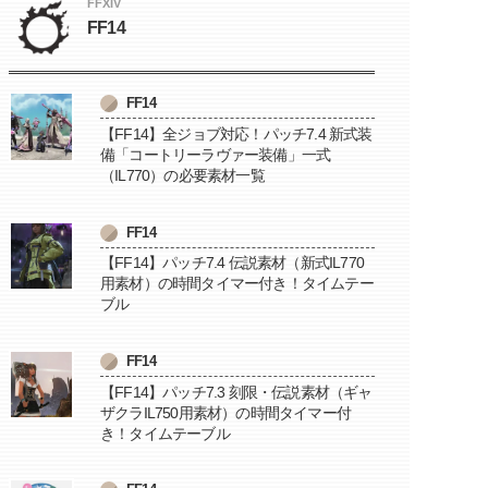
FFXIV
FF14
FF14
【FF14】全ジョブ対応！パッチ7.4 新式装
備「コートリーラヴァー装備」一式
（IL770）の必要素材一覧
FF14
【FF14】パッチ7.4 伝説素材（新式IL770
用素材）の時間タイマー付き！タイムテー
ブル
FF14
【FF14】パッチ7.3 刻限・伝説素材（ギャ
ザクラIL750用素材）の時間タイマー付
き！タイムテーブル