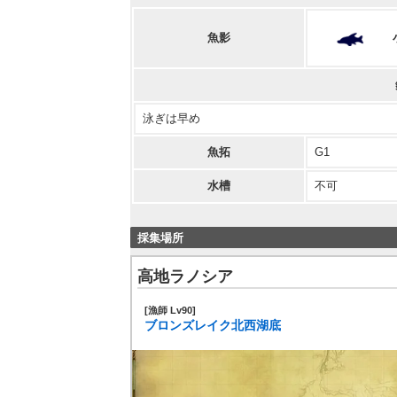
魚影
泳ぎは早め
魚拓
G1
水槽
不可
採集場所
高地ラノシア
[漁師 Lv90]
ブロンズレイク北西湖底