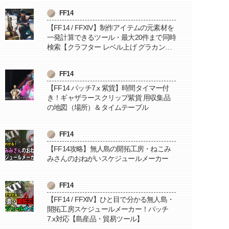
FF14
【FF14 / FFXIV】制作アイテムの元素材を
一発計算できるツール・最大20件まで同時
検索【クラフター レベル上げ グラカン納
品に便利】
FF14
【FF14 パッチ7.x 紫貨】時間タイマー付
き！ギャザラースクリップ紫貨 用収集品
の地図（場所）＆タイムテーブル
FF14
【FF14攻略】無人島の開拓工房・ねこみ
みさんのおねがいスケジュールメーカー
FF14
【FF14 / FFXIV】ひと目で分かる無人島・
開拓工房スケジュールメーカー！パッチ
7.x対応【島産品・貿易ツール】