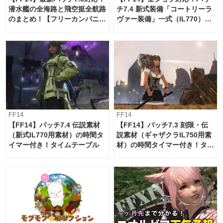
潜水艦の全海路と飛空挺全航路
チ7.4 新式装備「コートリーラ
のまとめ！【フリーカンパニ
ヴァー装備」一式（IL770）の
ー・サブマリンボイジャー】
必要素材一覧
FF14
FF14
【FF14】パッチ7.4 伝説素材
【FF14】パッチ7.3 刻限・伝
（新式IL770用素材）の時間タ
説素材（ギャザクラIL750用素
イマー付き！タイムテーブル
材）の時間タイマー付き！タイ
ムテーブル