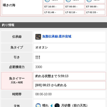
嘆きの海
ET 16:00 -
ET 00:00 -
ET 08:00 -
LT 01:46 -
LT 02:10 -
LT 02:33 -
釣り情報
魚類伝承録:星外宙域
伝承録
魚タイプ
オオヌシ
!!!
引き
必要獲得力
3300
釣れる状態まで 5:59:13
魚タイマー
天気＋時間
[8/8] 08:23 から釣れる
時間帯
08:00-10:00
晴れ
月砂塵（前の天気）
天気