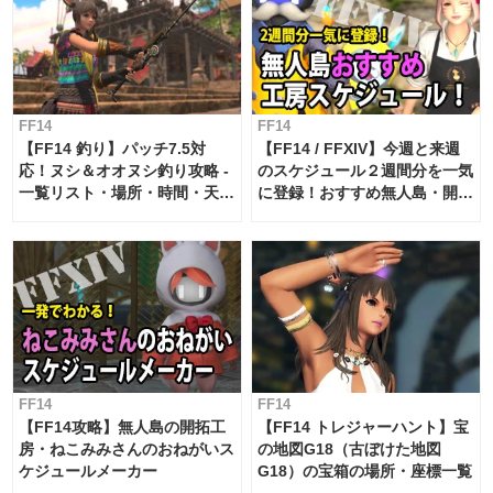
FF14
FF14
【FF14 釣り】パッチ7.5対
【FF14 / FFXIV】今週と来週
応！ヌシ＆オオヌシ釣り攻略 -
のスケジュール２週間分を一気
一覧リスト・場所・時間・天
に登録！おすすめ無人島・開拓
候・条件など まとめ
工房スケジュール【パッチ7.x
対応 / 毎週更新中】
FF14
FF14
【FF14攻略】無人島の開拓工
【FF14 トレジャーハント】宝
房・ねこみみさんのおねがいス
の地図G18（古ぼけた地図
ケジュールメーカー
G18）の宝箱の場所・座標一覧