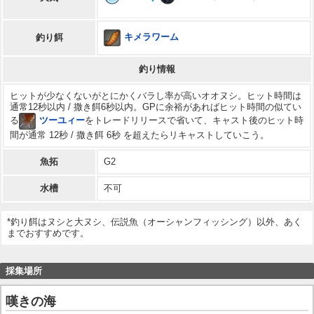
キメラワーム
釣り餌
釣り情報
ヒットが少なくないがとにかくバラし率が高いオオヌシ。ヒット時間は
通常12秒以内 / 撒き餌6秒以内。GPに余裕があればヒット時間の似てい
る
ツーユィー
をトレードリリースで省いて、キャスト後のヒット時
間が通常 12秒 / 撒き餌 6秒 を超えたらリキャストしていこう。
魚拓
G2
水槽
不可
*釣り餌はヌシと大ヌシ、伝説魚（オーシャンフィッシング）以外、あく
までおすすめです。
採集場所
嘆きの海