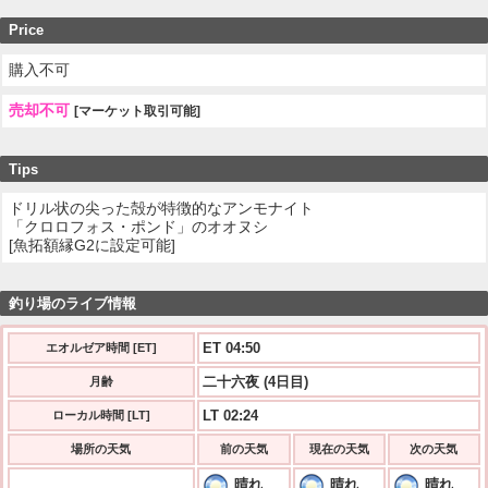
Price
購入不可
売却不可
[マーケット取引可能]
Tips
ドリル状の尖った殻が特徴的なアンモナイト
「クロロフォス・ポンド」のオオヌシ
[魚拓額縁G2に設定可能]
釣り場のライブ情報
ET 04:50
エオルゼア時間 [ET]
二十六夜 (4日目)
月齢
LT 02:24
ローカル時間 [LT]
場所の天気
前の天気
現在の天気
次の天気
晴れ
晴れ
晴れ