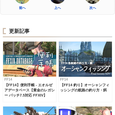
前へ
上へ
次へ
更新記事
FF14
FF14
【FF14】便利手帳 - エオルゼ
【FF14 釣り】オーシャンフィ
アデータベース【黄金のレガシ
ッシングの航路の釣り方・餌
ー パッチ7.5対応 FFXIV】