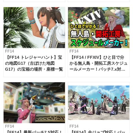
FF14
FF14
【FF14 トレジャーハント】宝
【FF14 / FFXIV】ひと目で分
の地図G17（古ぼけた地図
かる無人島・開拓工房スケジュ
G17）の宝箱の場所・座標一覧
ールメーカー！パッチ7.x対応
【島産品・貿易ツール】
FF14
FF14
【FF14】最新パッチ7.5対応！
【FF14】全ジョブ対応！パッ