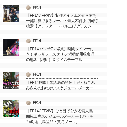
FF14
【FF14 / FFXIV】制作アイテムの元素材を
一発計算できるツール・最大20件まで同時
検索【クラフター レベル上げ グラカン納
品に便利】
FF14
【FF14 パッチ7.x 紫貨】時間タイマー付
き！ギャザラースクリップ紫貨 用収集品
の地図（場所）＆タイムテーブル
FF14
【FF14攻略】無人島の開拓工房・ねこみ
みさんのおねがいスケジュールメーカー
FF14
【FF14 / FFXIV】ひと目で分かる無人島・
開拓工房スケジュールメーカー！パッチ
7.x対応【島産品・貿易ツール】