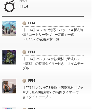
FFXIV
FF14
FF14
【FF14】全ジョブ対応！パッチ7.4 新式装
備「コートリーラヴァー装備」一式
（IL770）の必要素材一覧
FF14
【FF14】パッチ7.4 伝説素材（新式IL770
用素材）の時間タイマー付き！タイムテー
ブル
FF14
【FF14】パッチ7.3 刻限・伝説素材（ギャ
ザクラIL750用素材）の時間タイマー付
き！タイムテーブル