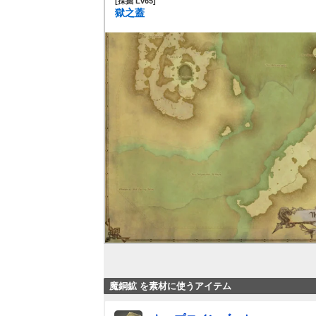
[採掘 Lv65]
獄之蓋
魔銅鉱 を素材に使うアイテム