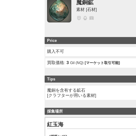
魔銅鉱
素材 [石材]
Price
購入不可
買取価格:
3
Gil (NQ)
[マーケット取引可能]
Tips
魔銅を含有する鉱石
[クラフターが用いる素材]
採集場所
紅玉海