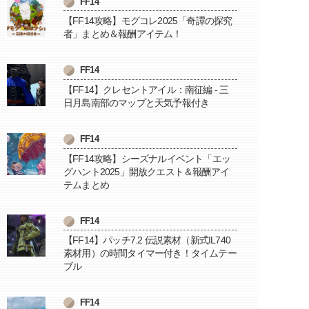
FF14
【FF14攻略】モグコレ2025「奇譚の探究
者」まとめ＆報酬アイテム！
FF14
【FF14】クレセントアイル：南征編 - 三
日月島南部のマップと天気予報付き
FF14
【FF14攻略】シーズナルイベント「エッ
グハント2025」開放クエスト＆報酬アイ
テムまとめ
FF14
【FF14】パッチ7.2 伝説素材（新式IL740
素材用）の時間タイマー付き！タイムテー
ブル
FF14