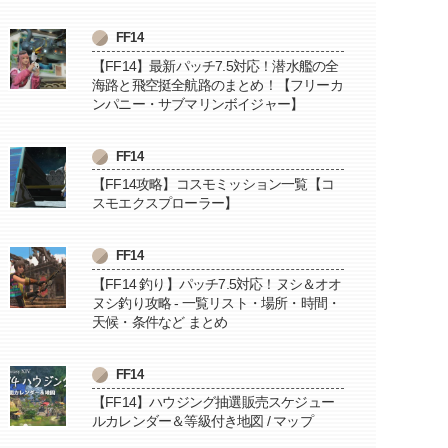
FF14
【FF14】最新パッチ7.5対応！潜水艦の全
海路と飛空挺全航路のまとめ！【フリーカ
ンパニー・サブマリンボイジャー】
FF14
【FF14攻略】コスモミッション一覧【コ
スモエクスプローラー】
FF14
【FF14 釣り】パッチ7.5対応！ヌシ＆オオ
ヌシ釣り攻略 - 一覧リスト・場所・時間・
天候・条件など まとめ
FF14
【FF14】ハウジング抽選販売スケジュー
ルカレンダー＆等級付き地図 / マップ