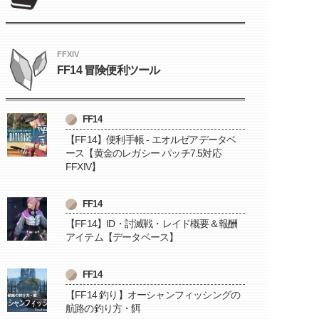
FFXIV
FF14 冒険便利ツール
FF14
【FF14】便利手帳 - エオルゼアデータベ
ース【黄金のレガシー パッチ7.5対応
FFXIV】
FF14
【FF14】ID・討滅戦・レイド概要＆報酬
アイテム【データベース】
FF14
【FF14 釣り】オーシャンフィッシングの
航路の釣り方・餌