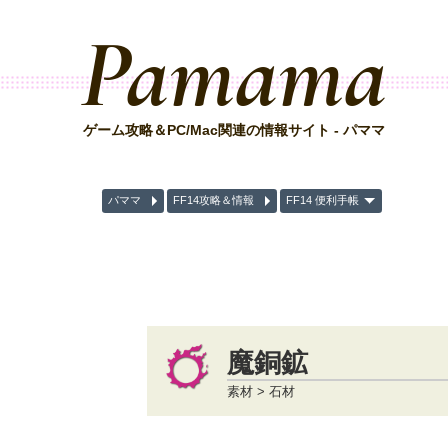
Pamama
ゲーム攻略＆PC/Mac関連の情報サイト - パママ
パママ
FF14攻略＆情報
FF14 便利手帳
魔銅鉱
素材 > 石材