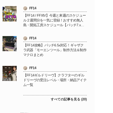
FF14
【FF14 / FFXIV】今週と来週のスケジュー
ル２週間分を一気に登録！おすすめ無人
島・開拓工房スケジュール【パッチ7.x対
応 / 毎週更新中】
FF14
【FF14攻略】パッチ6.5x対応！ギャザク
ラ武器「モーエンツール」制作方法＆制作
マクロまとめ
FF14
【FF14ギルドリーヴ】クラフターのギル
ドリーヴの受注レベル・場所・納品アイテ
ム一覧
すべての記事を見る (20)