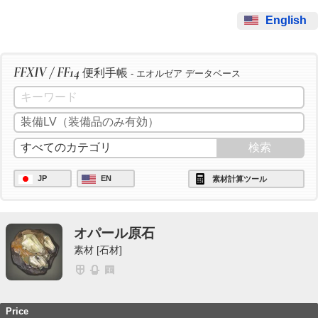
English
FFXIV / FF14
便利手帳
- エオルゼア データベース
JP
EN
素材計算ツール
オパール原石
素材 [石材]
Price