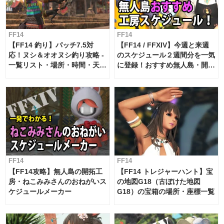
FF14
FF14
【FF14 釣り】パッチ7.5対
【FF14 / FFXIV】今週と来週
応！ヌシ＆オオヌシ釣り攻略 -
のスケジュール２週間分を一気
一覧リスト・場所・時間・天
に登録！おすすめ無人島・開拓
候・条件など まとめ
工房スケジュール【パッチ7.x
対応 / 毎週更新中】
FF14
FF14
【FF14攻略】無人島の開拓工
【FF14 トレジャーハント】宝
房・ねこみみさんのおねがいス
の地図G18（古ぼけた地図
ケジュールメーカー
G18）の宝箱の場所・座標一覧