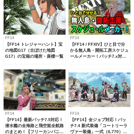
FF14
FF14
【FF14 トレジャーハント】宝
【FF14 / FFXIV】ひと目で分
の地図G17（古ぼけた地図
かる無人島・開拓工房スケジュ
G17）の宝箱の場所・座標一覧
ールメーカー！パッチ7.x対応
【島産品・貿易ツール】
FF14
FF14
【FF14】最新パッチ7.5対応！
【FF14】全ジョブ対応！パッ
潜水艦の全海路と飛空挺全航路
チ7.4 新式装備「コートリーラ
のまとめ！【フリーカンパニ
ヴァー装備」一式（IL770）の