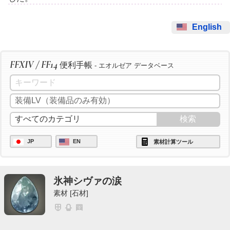
English
FFXIV / FF14
便利手帳
- エオルゼア データベース
JP
EN
素材計算ツール
氷神シヴァの涙
素材 [石材]