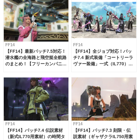
FF14
FF14
【FF14】最新パッチ7.5対応！
【FF14】全ジョブ対応！パッ
潜水艦の全海路と飛空挺全航路
チ7.4 新式装備「コートリーラ
のまとめ！【フリーカンパニ
ヴァー装備」一式（IL770）の
ー・サブマリンボイジャー】
必要素材一覧
FF14
FF14
【FF14】パッチ7.4 伝説素材
【FF14】パッチ7.3 刻限・伝
（新式IL770用素材）の時間タ
説素材（ギャザクラIL750用素