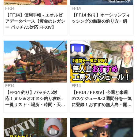
FF14
FF14
【FF14】便利手帳 - エオルゼ
【FF14 釣り】オーシャンフィ
アデータベース【黄金のレガシ
ッシングの航路の釣り方・餌
ー パッチ7.5対応 FFXIV】
FF14
FF14
【FF14 釣り】パッチ7.5対
【FF14 / FFXIV】今週と来週
応！ヌシ＆オオヌシ釣り攻略 -
のスケジュール２週間分を一気
一覧リスト・場所・時間・天
に登録！おすすめ無人島・開拓
候・条件など まとめ
工房スケジュール【パッチ7.x
対応 / 毎週更新中】