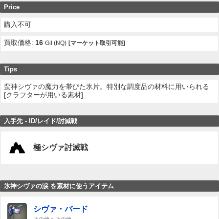
Price
購入不可
買取価格:
16
Gil (NQ)
[マーケット取引可能]
Tips
蛮神シヴァの魔力を帯びた氷片。特別な調度品の材料に用いられる
[クラフターが用いる素材]
入手先 - ID/レイド/討滅戦
極シヴァ討滅戦
氷神シヴァの涙 を素材に使うアイテム
シヴァ・バード
その他 > その他