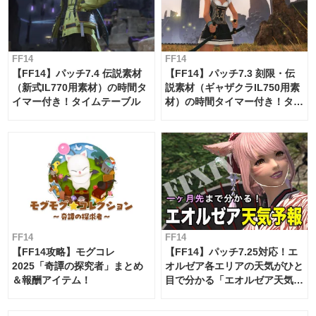
FF14
FF14
【FF14】パッチ7.4 伝説素材
【FF14】パッチ7.3 刻限・伝
（新式IL770用素材）の時間タ
説素材（ギャザクラIL750用素
イマー付き！タイムテーブル
材）の時間タイマー付き！タイ
ムテーブル
FF14
FF14
【FF14攻略】モグコレ
【FF14】パッチ7.25対応！エ
2025「奇譚の探究者」まとめ
オルゼア各エリアの天気がひと
＆報酬アイテム！
目で分かる「エオルゼア天気予
報」！