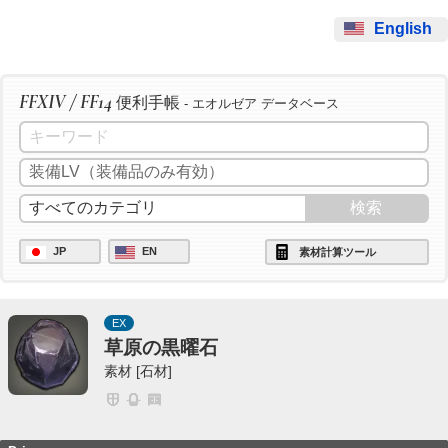
English
FFXIV / FF14
便利手帳
- エオルゼア データベース
JP
EN
素材計算ツール
EX
草原の黒曜石
素材 [石材]