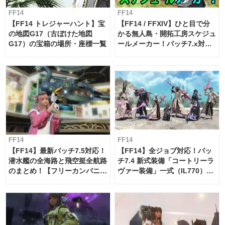
FF14
FF14
【FF14 トレジャーハント】宝
【FF14 / FFXIV】ひと目で分
の地図G17（古ぼけた地図
かる無人島・開拓工房スケジュ
G17）の宝箱の場所・座標一覧
ールメーカー！パッチ7.x対応
【島産品・貿易ツール】
FF14
FF14
【FF14】最新パッチ7.5対応！
【FF14】全ジョブ対応！パッ
潜水艦の全海路と飛空挺全航路
チ7.4 新式装備「コートリーラ
のまとめ！【フリーカンパニ
ヴァー装備」一式（IL770）の
ー・サブマリンボイジャー】
必要素材一覧