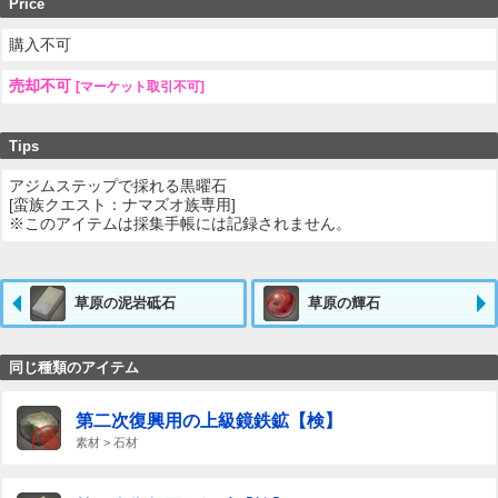
Price
購入不可
売却不可
[マーケット取引不可]
Tips
アジムステップで採れる黒曜石
[蛮族クエスト：ナマズオ族専用]
※このアイテムは採集手帳には記録されません。
草原の泥岩砥石
草原の輝石
同じ種類のアイテム
第二次復興用の上級鏡鉄鉱【検】
素材 > 石材