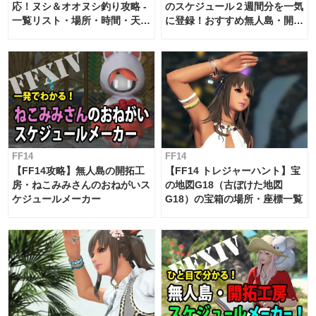
応！ヌシ＆オオヌシ釣り攻略 -
のスケジュール２週間分を一気
一覧リスト・場所・時間・天
に登録！おすすめ無人島・開拓
候・条件など まとめ
工房スケジュール【パッチ7.x
対応 / 毎週更新中】
FF14
FF14
【FF14攻略】無人島の開拓工
【FF14 トレジャーハント】宝
房・ねこみみさんのおねがいス
の地図G18（古ぼけた地図
ケジュールメーカー
G18）の宝箱の場所・座標一覧