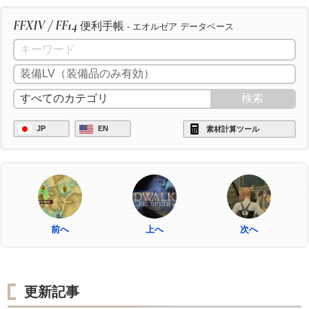
FFXIV / FF14
便利手帳
- エオルゼア データベース
JP
EN
素材計算ツール
前へ
上へ
次へ
更新記事