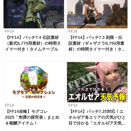
FF14
FF14
【FF14】パッチ7.4 伝説素材
【FF14】パッチ7.3 刻限・伝
（新式IL770用素材）の時間タ
説素材（ギャザクラIL750用素
イマー付き！タイムテーブル
材）の時間タイマー付き！タイ
ムテーブル
FF14
FF14
【FF14攻略】モグコレ
【FF14】パッチ7.25対応！エ
2025「奇譚の探究者」まとめ
オルゼア各エリアの天気がひと
＆報酬アイテム！
目で分かる「エオルゼア天気予
報」！