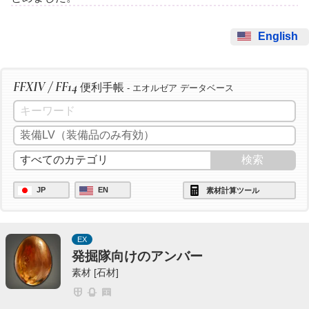
English
FFXIV / FF14
便利手帳
- エオルゼア データベース
JP
EN
素材計算ツール
EX
発掘隊向けのアンバー
素材 [石材]