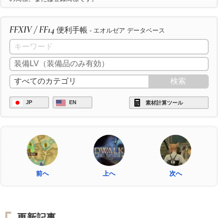
FFXIV / FF14
便利手帳
- エオルゼア データベース
JP
EN
素材計算ツール
前へ
上へ
次へ
更新記事