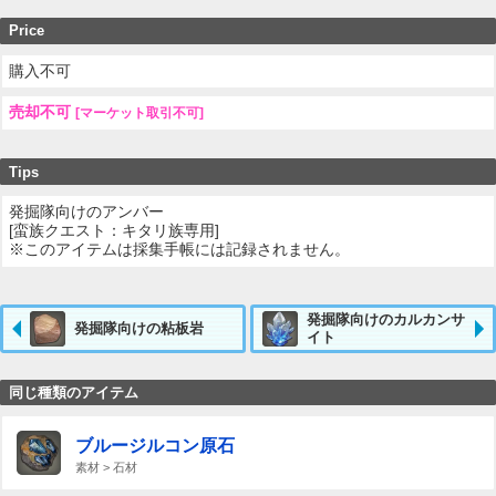
Price
購入不可
売却不可
[マーケット取引不可]
Tips
発掘隊向けのアンバー
[蛮族クエスト：キタリ族専用]
※このアイテムは採集手帳には記録されません。
発掘隊向けのカルカンサ
発掘隊向けの粘板岩
イト
同じ種類のアイテム
ブルージルコン原石
素材 > 石材