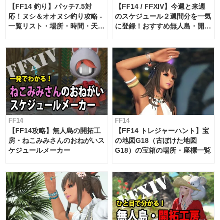
【FF14 釣り】パッチ7.5対
【FF14 / FFXIV】今週と来週
応！ヌシ＆オオヌシ釣り攻略 -
のスケジュール２週間分を一気
一覧リスト・場所・時間・天
に登録！おすすめ無人島・開拓
候・条件など まとめ
工房スケジュール【パッチ7.x
対応 / 毎週更新中】
FF14
FF14
【FF14攻略】無人島の開拓工
【FF14 トレジャーハント】宝
房・ねこみみさんのおねがいス
の地図G18（古ぼけた地図
ケジュールメーカー
G18）の宝箱の場所・座標一覧