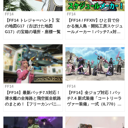
FF14
FF14
【FF14 トレジャーハント】宝
【FF14 / FFXIV】ひと目で分
の地図G17（古ぼけた地図
かる無人島・開拓工房スケジュ
G17）の宝箱の場所・座標一覧
ールメーカー！パッチ7.x対応
【島産品・貿易ツール】
FF14
FF14
【FF14】最新パッチ7.5対応！
【FF14】全ジョブ対応！パッ
潜水艦の全海路と飛空挺全航路
チ7.4 新式装備「コートリーラ
のまとめ！【フリーカンパニ
ヴァー装備」一式（IL770）の
ー・サブマリンボイジャー】
必要素材一覧