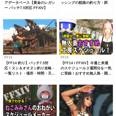
アデータベース【黄金のレガシ
ッシングの航路の釣り方・餌
ー パッチ7.5対応 FFXIV】
FF14
FF14
【FF14 釣り】パッチ7.5対
【FF14 / FFXIV】今週と来週
応！ヌシ＆オオヌシ釣り攻略 -
のスケジュール２週間分を一気
一覧リスト・場所・時間・天
に登録！おすすめ無人島・開拓
候・条件など まとめ
工房スケジュール【パッチ7.x
対応 / 毎週更新中】