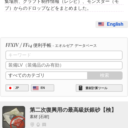
集場所、クラフト制作情報（レシピ）、モンスター（モ
ブ）からのドロップなどをまとめました。
English
FFXIV / FF14
便利手帳
- エオルゼア データベース
JP
EN
素材計算ツール
第二次復興用の最高級妖銀砂【検】
素材 [石材]