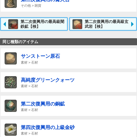
その他 > 雑貨
第二次復興用の最高級闇
第二次復興用の最高級玄
鉄鉱【検】
武岩【検】
同じ種類のアイテム
サンストーン原石
素材 > 石材
高純度グリーンクォーツ
素材 > 石材
第二次復興用の銅鉱
素材 > 石材
第四次復興用の上級金砂
素材 > 石材