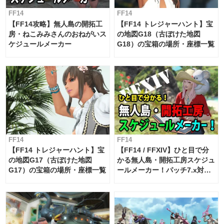
FF14
FF14
【FF14攻略】無人島の開拓工
【FF14 トレジャーハント】宝
房・ねこみみさんのおねがいス
の地図G18（古ぼけた地図
ケジュールメーカー
G18）の宝箱の場所・座標一覧
FF14
FF14
【FF14 トレジャーハント】宝
【FF14 / FFXIV】ひと目で分
の地図G17（古ぼけた地図
かる無人島・開拓工房スケジュ
G17）の宝箱の場所・座標一覧
ールメーカー！パッチ7.x対応
【島産品・貿易ツール】