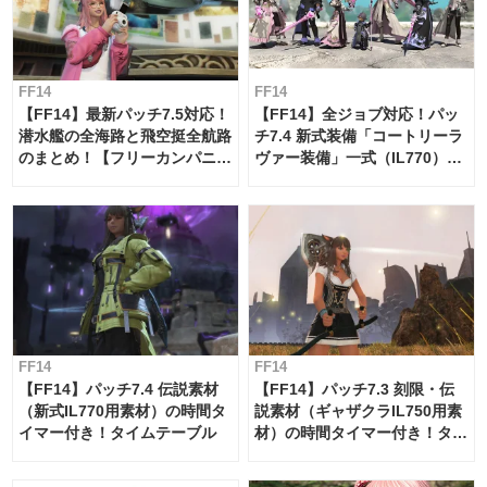
FF14
FF14
【FF14】最新パッチ7.5対応！
【FF14】全ジョブ対応！パッ
潜水艦の全海路と飛空挺全航路
チ7.4 新式装備「コートリーラ
のまとめ！【フリーカンパニ
ヴァー装備」一式（IL770）の
ー・サブマリンボイジャー】
必要素材一覧
FF14
FF14
【FF14】パッチ7.4 伝説素材
【FF14】パッチ7.3 刻限・伝
（新式IL770用素材）の時間タ
説素材（ギャザクラIL750用素
イマー付き！タイムテーブル
材）の時間タイマー付き！タイ
ムテーブル