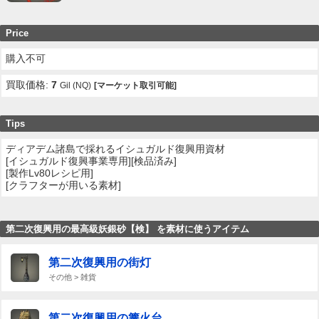
Price
購入不可
買取価格:
7
Gil (NQ)
[マーケット取引可能]
Tips
ディアデム諸島で採れるイシュガルド復興用資材
[イシュガルド復興事業専用][検品済み]
[製作Lv80レシピ用]
[クラフターが用いる素材]
第二次復興用の最高級妖銀砂【検】 を素材に使うアイテム
第二次復興用の街灯
その他 > 雑貨
第二次復興用の篝火台