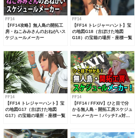
FF14
FF14
【FF14攻略】無人島の開拓工
【FF14 トレジャーハント】宝
房・ねこみみさんのおねがいス
の地図G18（古ぼけた地図
ケジュールメーカー
G18）の宝箱の場所・座標一覧
FF14
FF14
【FF14 トレジャーハント】宝
【FF14 / FFXIV】ひと目で分
の地図G17（古ぼけた地図
かる無人島・開拓工房スケジュ
G17）の宝箱の場所・座標一覧
ールメーカー！パッチ7.x対応
【島産品・貿易ツール】