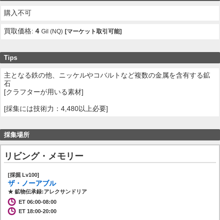
購入不可
買取価格:
4
Gil (NQ)
[マーケット取引可能]
Tips
主となる鉄の他、ニッケルやコバルトなど複数の金属を含有する鉱
石
[クラフターが用いる素材]
[採集には技術力：4,480以上必要]
採集場所
リビング・メモリー
[採掘 Lv100]
ザ・ノーアブル
★ 鉱物伝承録:アレクサンドリア
ET 06:00-08:00
ET 18:00-20:00