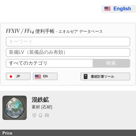
English
FFXIV / FF14
便利手帳
- エオルゼア データベース
JP
EN
素材計算ツール
混鉄鉱
素材 [石材]
Price