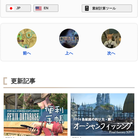
JP
EN
素材計算ツール
前へ
上へ
次へ
更新記事