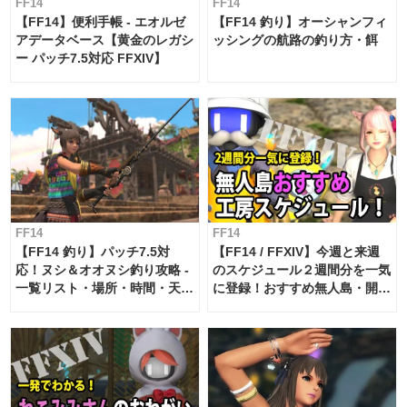
FF14
FF14
【FF14】便利手帳 - エオルゼ
【FF14 釣り】オーシャンフィ
アデータベース【黄金のレガシ
ッシングの航路の釣り方・餌
ー パッチ7.5対応 FFXIV】
FF14
FF14
【FF14 釣り】パッチ7.5対
【FF14 / FFXIV】今週と来週
応！ヌシ＆オオヌシ釣り攻略 -
のスケジュール２週間分を一気
一覧リスト・場所・時間・天
に登録！おすすめ無人島・開拓
候・条件など まとめ
工房スケジュール【パッチ7.x
対応 / 毎週更新中】