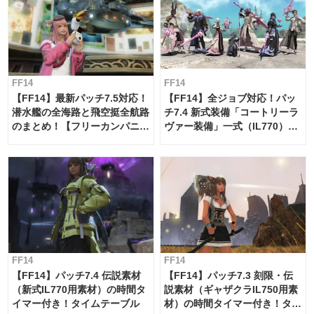
FF14
FF14
【FF14】最新パッチ7.5対応！
【FF14】全ジョブ対応！パッ
潜水艦の全海路と飛空挺全航路
チ7.4 新式装備「コートリーラ
のまとめ！【フリーカンパニ
ヴァー装備」一式（IL770）の
ー・サブマリンボイジャー】
必要素材一覧
FF14
FF14
【FF14】パッチ7.4 伝説素材
【FF14】パッチ7.3 刻限・伝
（新式IL770用素材）の時間タ
説素材（ギャザクラIL750用素
イマー付き！タイムテーブル
材）の時間タイマー付き！タイ