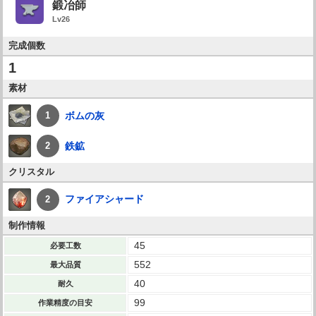
鍛冶師
Lv26
完成個数
1
素材
ボムの灰
1
鉄鉱
2
クリスタル
ファイアシャード
2
制作情報
45
必要工数
552
最大品質
40
耐久
99
作業精度の目安