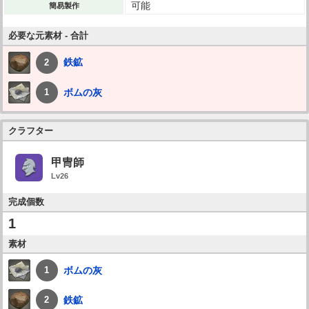
可能
簡易製作
必要な元素材 - 合計
鉄鉱
2
ボムの灰
1
クラフター
甲冑師
Lv26
完成個数
1
素材
ボムの灰
1
鉄鉱
2