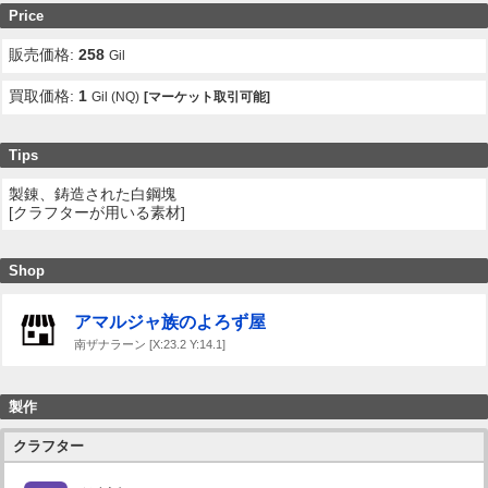
Price
販売価格:
258
Gil
買取価格:
1
Gil (NQ)
[マーケット取引可能]
Tips
製錬、鋳造された白鋼塊
[クラフターが用いる素材]
Shop
アマルジャ族のよろず屋
南ザナラーン [X:23.2 Y:14.1]
製作
クラフター