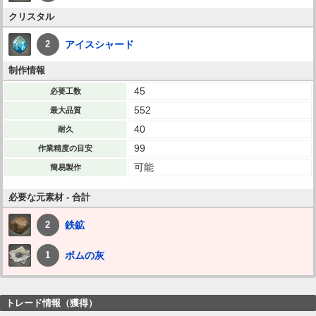
クリスタル
アイスシャード
2
制作情報
45
必要工数
552
最大品質
40
耐久
99
作業精度の目安
可能
簡易製作
必要な元素材 - 合計
鉄鉱
2
ボムの灰
1
トレード情報（獲得）