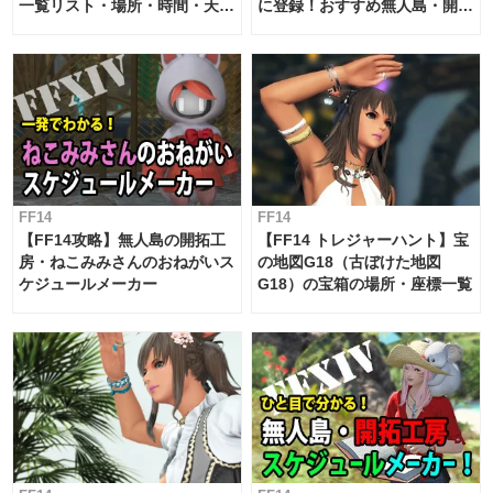
一覧リスト・場所・時間・天
に登録！おすすめ無人島・開拓
候・条件など まとめ
工房スケジュール【パッチ7.x
対応 / 毎週更新中】
FF14
FF14
【FF14攻略】無人島の開拓工
【FF14 トレジャーハント】宝
房・ねこみみさんのおねがいス
の地図G18（古ぼけた地図
ケジュールメーカー
G18）の宝箱の場所・座標一覧