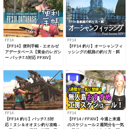
FF14
FF14
【FF14】便利手帳 - エオルゼ
【FF14 釣り】オーシャンフィ
アデータベース【黄金のレガシ
ッシングの航路の釣り方・餌
ー パッチ7.5対応 FFXIV】
FF14
FF14
【FF14 釣り】パッチ7.5対
【FF14 / FFXIV】今週と来週
応！ヌシ＆オオヌシ釣り攻略 -
のスケジュール２週間分を一気