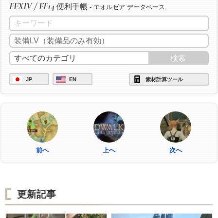
FFXIV / FF14
便利手帳
- エオルゼア データベース
JP
EN
素材計算ツール
前へ
上へ
次へ
更新記事