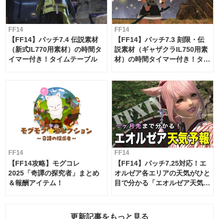
FF14
FF14
【FF14】パッチ7.4 伝説素材
【FF14】パッチ7.3 刻限・伝
（新式IL770用素材）の時間タ
説素材（ギャザクラIL750用素
イマー付き！タイムテーブル
材）の時間タイマー付き！タイ
ムテーブル
FF14
FF14
【FF14攻略】モグコレ
【FF14】パッチ7.25対応！エ
2025「奇譚の探究者」まとめ
オルゼア各エリアの天気がひと
＆報酬アイテム！
目で分かる「エオルゼア天気予
報」！
更新記事をもっと見る