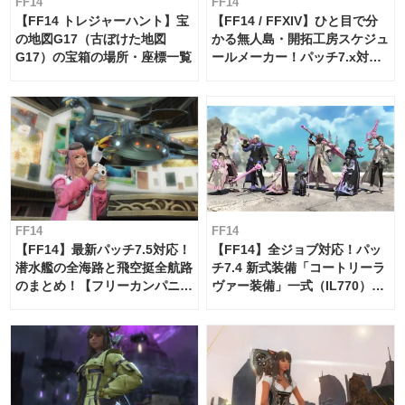
FF14
FF14
【FF14 トレジャーハント】宝
【FF14 / FFXIV】ひと目で分
の地図G17（古ぼけた地図
かる無人島・開拓工房スケジュ
G17）の宝箱の場所・座標一覧
ールメーカー！パッチ7.x対応
【島産品・貿易ツール】
FF14
FF14
【FF14】最新パッチ7.5対応！
【FF14】全ジョブ対応！パッ
潜水艦の全海路と飛空挺全航路
チ7.4 新式装備「コートリーラ
のまとめ！【フリーカンパニ
ヴァー装備」一式（IL770）の
ー・サブマリンボイジャー】
必要素材一覧