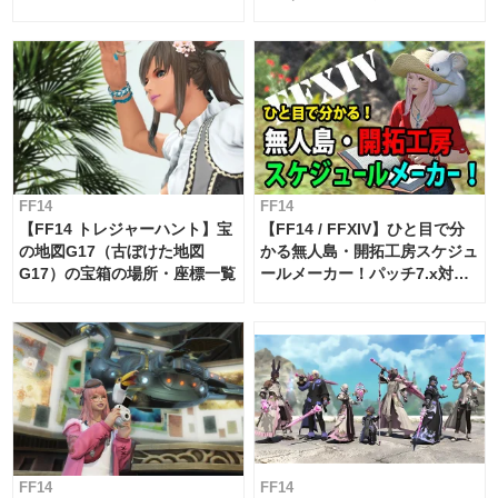
FF14
FF14
【FF14 トレジャーハント】宝
【FF14 / FFXIV】ひと目で分
の地図G17（古ぼけた地図
かる無人島・開拓工房スケジュ
G17）の宝箱の場所・座標一覧
ールメーカー！パッチ7.x対応
【島産品・貿易ツール】
FF14
FF14