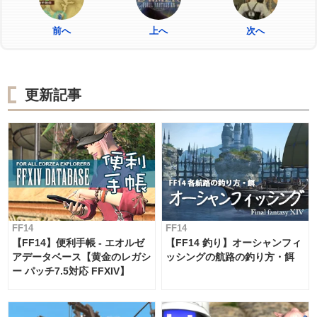
前へ
上へ
次へ
更新記事
FF14
FF14
【FF14】便利手帳 - エオルゼ
【FF14 釣り】オーシャンフィ
アデータベース【黄金のレガシ
ッシングの航路の釣り方・餌
ー パッチ7.5対応 FFXIV】