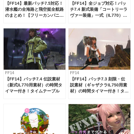
【FF14】最新パッチ7.5対応！
【FF14】全ジョブ対応！パッ
潜水艦の全海路と飛空挺全航路
チ7.4 新式装備「コートリーラ
のまとめ！【フリーカンパニ
ヴァー装備」一式（IL770）の
ー・サブマリンボイジャー】
必要素材一覧
FF14
FF14
【FF14】パッチ7.4 伝説素材
【FF14】パッチ7.3 刻限・伝
（新式IL770用素材）の時間タ
説素材（ギャザクラIL750用素
イマー付き！タイムテーブル
材）の時間タイマー付き！タイ
ムテーブル