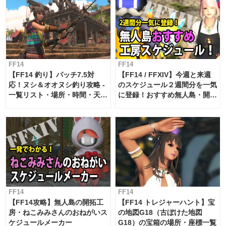
FF14
FF14
【FF14 釣り】パッチ7.5対
【FF14 / FFXIV】今週と来週
応！ヌシ＆オオヌシ釣り攻略 -
のスケジュール２週間分を一気
一覧リスト・場所・時間・天
に登録！おすすめ無人島・開拓
候・条件など まとめ
工房スケジュール【パッチ7.x
対応 / 毎週更新中】
FF14
FF14
【FF14攻略】無人島の開拓工
【FF14 トレジャーハント】宝
房・ねこみみさんのおねがいス
の地図G18（古ぼけた地図
ケジュールメーカー
G18）の宝箱の場所・座標一覧