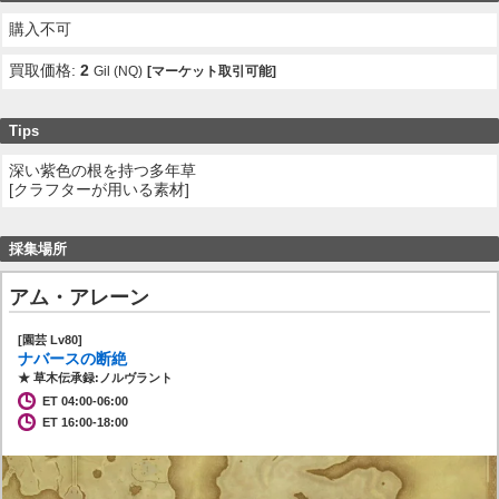
購入不可
買取価格:
2
Gil (NQ)
[マーケット取引可能]
Tips
深い紫色の根を持つ多年草
[クラフターが用いる素材]
採集場所
アム・アレーン
[園芸 Lv80]
ナバースの断絶
★ 草木伝承録:ノルヴラント
ET 04:00-06:00
ET 16:00-18:00