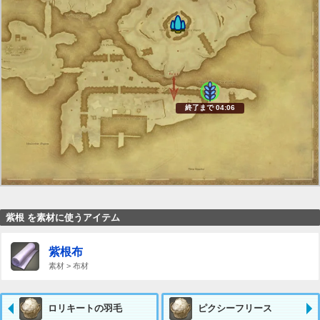
終了まで 04:06
紫根 を素材に使うアイテム
紫根布
素材 > 布材
ロリキートの羽毛
ピクシーフリース