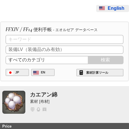
English
FFXIV / FF14
便利手帳
- エオルゼア データベース
JP
EN
素材計算ツール
カエアン綿
素材 [布材]
Price