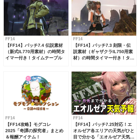
FF14
FF14
【FF14】パッチ7.4 伝説素材
【FF14】パッチ7.3 刻限・伝
（新式IL770用素材）の時間タ
説素材（ギャザクラIL750用素
イマー付き！タイムテーブル
材）の時間タイマー付き！タイ
ムテーブル
FF14
FF14
【FF14攻略】モグコレ
【FF14】パッチ7.25対応！エ
2025「奇譚の探究者」まとめ
オルゼア各エリアの天気がひと
＆報酬アイテム！
目で分かる「エオルゼア天気予