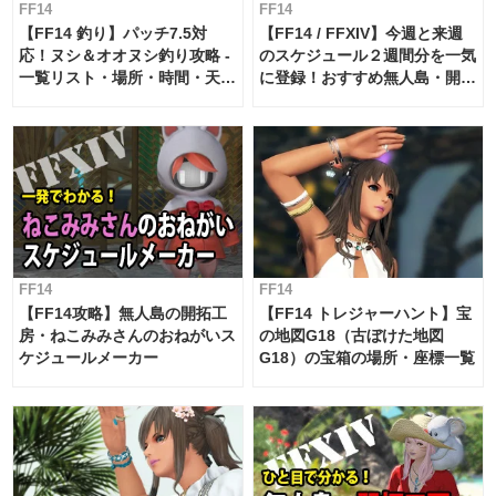
FF14
FF14
【FF14 釣り】パッチ7.5対
【FF14 / FFXIV】今週と来週
応！ヌシ＆オオヌシ釣り攻略 -
のスケジュール２週間分を一気
一覧リスト・場所・時間・天
に登録！おすすめ無人島・開拓
候・条件など まとめ
工房スケジュール【パッチ7.x
対応 / 毎週更新中】
FF14
FF14
【FF14攻略】無人島の開拓工
【FF14 トレジャーハント】宝
房・ねこみみさんのおねがいス
の地図G18（古ぼけた地図
ケジュールメーカー
G18）の宝箱の場所・座標一覧