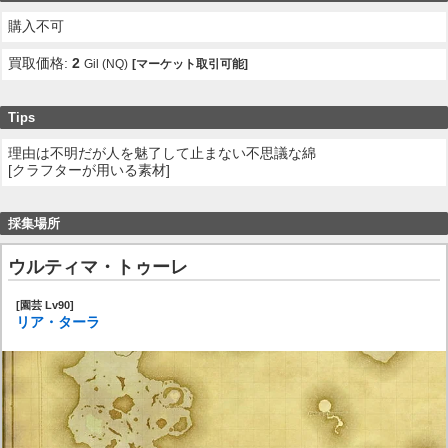
購入不可
買取価格:
2
Gil (NQ)
[マーケット取引可能]
Tips
理由は不明だが人を魅了して止まない不思議な綿
[クラフターが用いる素材]
採集場所
ウルティマ・トゥーレ
[園芸 Lv90]
リア・ターラ