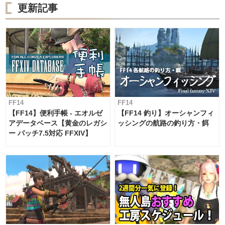
更新記事
FF14
FF14
【FF14】便利手帳 - エオルゼ
【FF14 釣り】オーシャンフィ
アデータベース【黄金のレガシ
ッシングの航路の釣り方・餌
ー パッチ7.5対応 FFXIV】