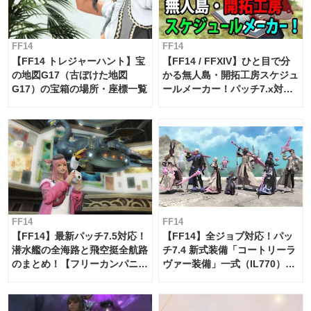
FF14
FF14
【FF14 トレジャーハント】宝
【FF14 / FFXIV】ひと目で分
の地図G17（古ぼけた地図
かる無人島・開拓工房スケジュ
G17）の宝箱の場所・座標一覧
ールメーカー！パッチ7.x対応
【島産品・貿易ツール】
FF14
FF14
【FF14】最新パッチ7.5対応！
【FF14】全ジョブ対応！パッ
潜水艦の全海路と飛空挺全航路
チ7.4 新式装備「コートリーラ
のまとめ！【フリーカンパニ
ヴァー装備」一式（IL770）の
ー・サブマリンボイジャー】
必要素材一覧