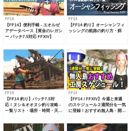
FF14
FF14
【FF14】便利手帳 - エオルゼ
【FF14 釣り】オーシャンフィ
アデータベース【黄金のレガシ
ッシングの航路の釣り方・餌
ー パッチ7.5対応 FFXIV】
FF14
FF14
【FF14 釣り】パッチ7.5対
【FF14 / FFXIV】今週と来週
応！ヌシ＆オオヌシ釣り攻略 -
のスケジュール２週間分を一気
一覧リスト・場所・時間・天
に登録！おすすめ無人島・開拓
候・条件など まとめ
工房スケジュール【パッチ7.x
対応 / 毎週更新中】