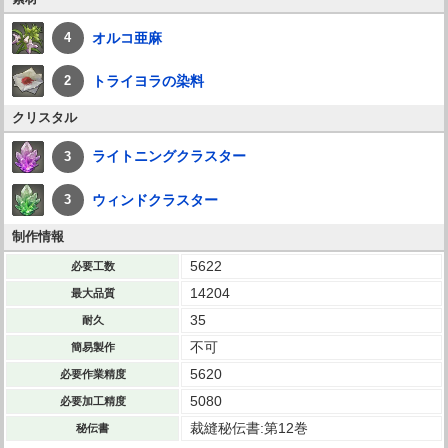
オルコ亜麻
4
トライヨラの染料
2
クリスタル
ライトニングクラスター
3
ウィンドクラスター
3
制作情報
5622
必要工数
14204
最大品質
35
耐久
不可
簡易製作
5620
必要作業精度
5080
必要加工精度
裁縫秘伝書:第12巻
秘伝書