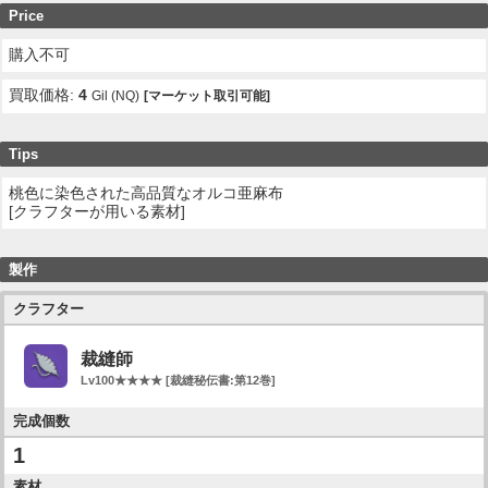
Price
購入不可
買取価格:
4
Gil (NQ)
[マーケット取引可能]
Tips
桃色に染色された高品質なオルコ亜麻布
[クラフターが用いる素材]
製作
クラフター
裁縫師
Lv100★★★★ [裁縫秘伝書:第12巻]
完成個数
1
素材