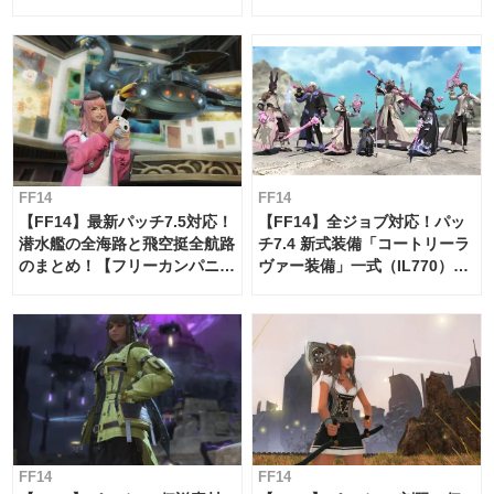
【島産品・貿易ツール】
FF14
FF14
【FF14】最新パッチ7.5対応！
【FF14】全ジョブ対応！パッ
潜水艦の全海路と飛空挺全航路
チ7.4 新式装備「コートリーラ
のまとめ！【フリーカンパニ
ヴァー装備」一式（IL770）の
ー・サブマリンボイジャー】
必要素材一覧
FF14
FF14