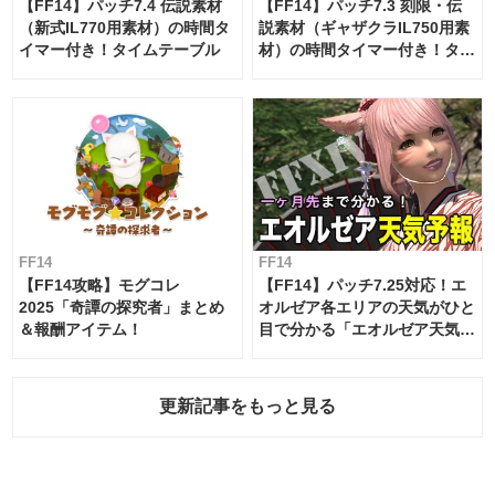
【FF14】パッチ7.4 伝説素材
【FF14】パッチ7.3 刻限・伝
（新式IL770用素材）の時間タ
説素材（ギャザクラIL750用素
イマー付き！タイムテーブル
材）の時間タイマー付き！タイ
ムテーブル
FF14
FF14
【FF14攻略】モグコレ
【FF14】パッチ7.25対応！エ
2025「奇譚の探究者」まとめ
オルゼア各エリアの天気がひと
＆報酬アイテム！
目で分かる「エオルゼア天気予
報」！
更新記事をもっと見る