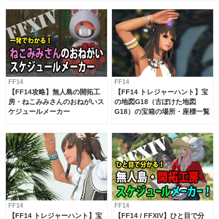
対応 / 毎週更新中】
FF14
FF14
【FF14攻略】無人島の開拓工
【FF14 トレジャーハント】宝
房・ねこみみさんのおねがいス
の地図G18（古ぼけた地図
ケジュールメーカー
G18）の宝箱の場所・座標一覧
FF14
FF14
【FF14 トレジャーハント】宝
【FF14 / FFXIV】ひと目で分