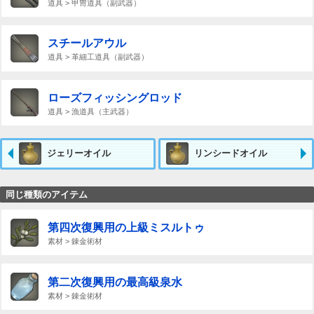
道具 > 甲冑道具（副武器）
スチールアウル
道具 > 革細工道具（副武器）
ローズフィッシングロッド
道具 > 漁道具（主武器）
ジェリーオイル
リンシードオイル
同じ種類のアイテム
第四次復興用の上級ミスルトゥ
素材 > 錬金術材
第二次復興用の最高級泉水
素材 > 錬金術材