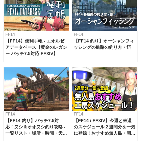
FF14
FF14
【FF14】便利手帳 - エオルゼ
【FF14 釣り】オーシャンフィ
アデータベース【黄金のレガシ
ッシングの航路の釣り方・餌
ー パッチ7.5対応 FFXIV】
FF14
FF14
【FF14 釣り】パッチ7.5対
【FF14 / FFXIV】今週と来週
応！ヌシ＆オオヌシ釣り攻略 -
のスケジュール２週間分を一気
一覧リスト・場所・時間・天
に登録！おすすめ無人島・開拓
候・条件など まとめ
工房スケジュール【パッチ7.x