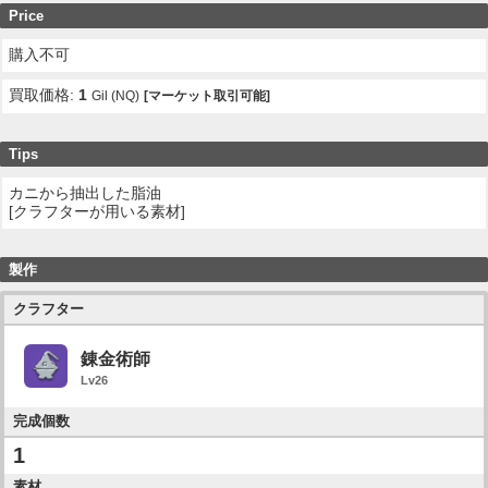
Price
購入不可
買取価格:
1
Gil (NQ)
[マーケット取引可能]
Tips
カニから抽出した脂油
[クラフターが用いる素材]
製作
クラフター
錬金術師
Lv26
完成個数
1
素材