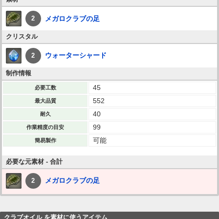
メガロクラブの足
2
クリスタル
ウォーターシャード
2
制作情報
45
必要工数
552
最大品質
40
耐久
99
作業精度の目安
可能
簡易製作
必要な元素材 - 合計
メガロクラブの足
2
クラブオイル を素材に使うアイテム