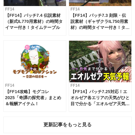
FF14
FF14
【FF14】パッチ7.4 伝説素材
【FF14】パッチ7.3 刻限・伝
（新式IL770用素材）の時間タ
説素材（ギャザクラIL750用素
イマー付き！タイムテーブル
材）の時間タイマー付き！タイ
ムテーブル
FF14
FF14
【FF14攻略】モグコレ
【FF14】パッチ7.25対応！エ
2025「奇譚の探究者」まとめ
オルゼア各エリアの天気がひと
＆報酬アイテム！
目で分かる「エオルゼア天気予
報」！
更新記事をもっと見る