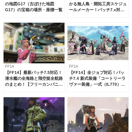
の地図G17（古ぼけた地図
かる無人島・開拓工房スケジュ
G17）の宝箱の場所・座標一覧
ールメーカー！パッチ7.x対応
【島産品・貿易ツール】
FF14
FF14
【FF14】最新パッチ7.5対応！
【FF14】全ジョブ対応！パッ
潜水艦の全海路と飛空挺全航路
チ7.4 新式装備「コートリーラ
のまとめ！【フリーカンパニ
ヴァー装備」一式（IL770）の
ー・サブマリンボイジャー】
必要素材一覧