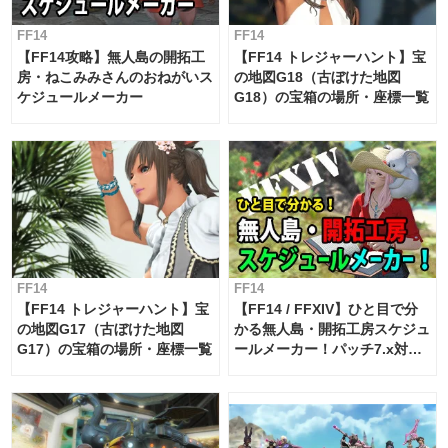
FF14
FF14
【FF14攻略】無人島の開拓工
【FF14 トレジャーハント】宝
房・ねこみみさんのおねがいス
の地図G18（古ぼけた地図
ケジュールメーカー
G18）の宝箱の場所・座標一覧
FF14
FF14
【FF14 トレジャーハント】宝
【FF14 / FFXIV】ひと目で分
の地図G17（古ぼけた地図
かる無人島・開拓工房スケジュ
G17）の宝箱の場所・座標一覧
ールメーカー！パッチ7.x対応
【島産品・貿易ツール】