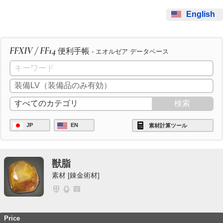
English
FFXIV / FF14
便利手帳
- エオルゼア データベース
JP
EN
素材計算ツール
獣脂
素材 [錬金術材]
Price