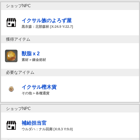
ショップNPC
イクサル族のよろず屋
黒衣森：北部森林 [X:24.9 Y:22.7]
獲得アイテム
獣脂 x 2
素材 > 錬金術材
必要なアイテム
イクサル樫木貨
その他 > 各種通貨
ショップNPC
補給担当官
ウルダハ：ナル回廊 [X:8.3 Y:9.0]