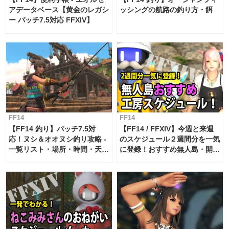
アデータベース【黄金のレガシ
ッシングの航路の釣り方・餌
ー パッチ7.5対応 FFXIV】
FF14
FF14
【FF14 釣り】パッチ7.5対
【FF14 / FFXIV】今週と来週
応！ヌシ＆オオヌシ釣り攻略 -
のスケジュール２週間分を一気
一覧リスト・場所・時間・天
に登録！おすすめ無人島・開拓
候・条件など まとめ
工房スケジュール【パッチ7.x
対応 / 毎週更新中】