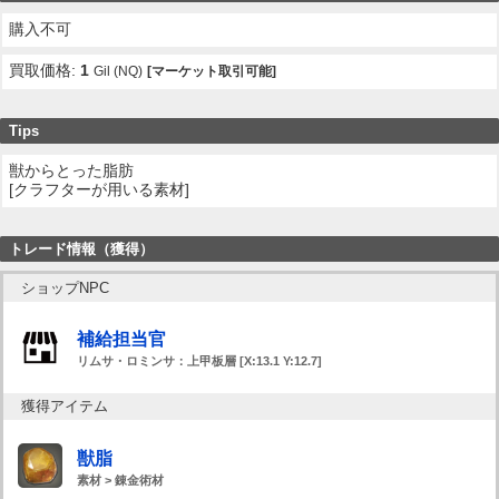
購入不可
買取価格:
1
Gil (NQ)
[マーケット取引可能]
Tips
獣からとった脂肪
[クラフターが用いる素材]
トレード情報（獲得）
ショップNPC
補給担当官
リムサ・ロミンサ：上甲板層 [X:13.1 Y:12.7]
獲得アイテム
獣脂
素材 > 錬金術材