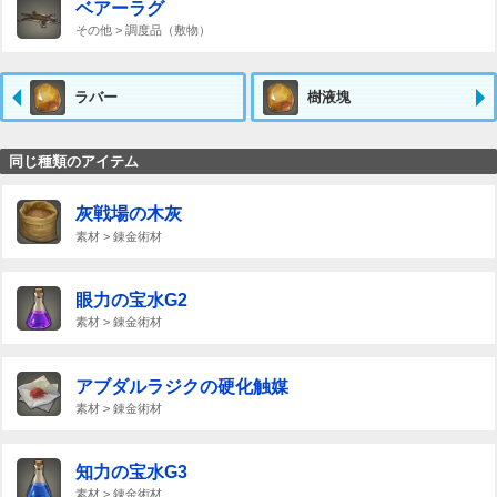
ベアーラグ
その他 > 調度品（敷物）
ラバー
樹液塊
同じ種類のアイテム
灰戦場の木灰
素材 > 錬金術材
眼力の宝水G2
素材 > 錬金術材
アブダルラジクの硬化触媒
素材 > 錬金術材
知力の宝水G3
素材 > 錬金術材