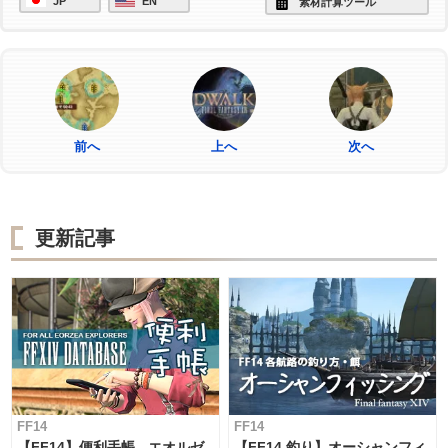
JP
EN
素材計算ツール
前へ
上へ
次へ
更新記事
FF14
FF14
【FF14】便利手帳 - エオルゼ
【FF14 釣り】オーシャンフィ