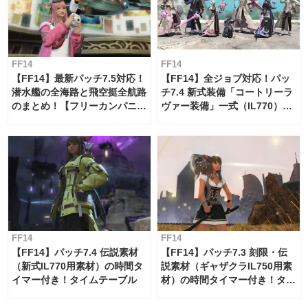
FF14
FF14
【FF14】最新パッチ7.5対応！
【FF14】全ジョブ対応！パッ
潜水艦の全海路と飛空挺全航路
チ7.4 新式装備「コートリーラ
のまとめ！【フリーカンパニ
ヴァー装備」一式（IL770）の
ー・サブマリンボイジャー】
必要素材一覧
FF14
FF14
【FF14】パッチ7.4 伝説素材
【FF14】パッチ7.3 刻限・伝
（新式IL770用素材）の時間タ
説素材（ギャザクラIL750用素
イマー付き！タイムテーブル
材）の時間タイマー付き！タイ
ムテーブル