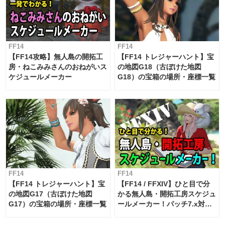
FF14
FF14
【FF14攻略】無人島の開拓工
【FF14 トレジャーハント】宝
房・ねこみみさんのおねがいス
の地図G18（古ぼけた地図
ケジュールメーカー
G18）の宝箱の場所・座標一覧
FF14
FF14
【FF14 トレジャーハント】宝
【FF14 / FFXIV】ひと目で分
の地図G17（古ぼけた地図
かる無人島・開拓工房スケジュ
G17）の宝箱の場所・座標一覧
ールメーカー！パッチ7.x対応
【島産品・貿易ツール】