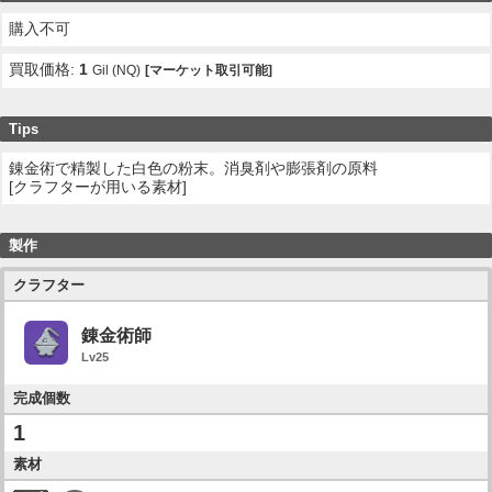
購入不可
買取価格:
1
Gil (NQ)
[マーケット取引可能]
Tips
錬金術で精製した白色の粉末。消臭剤や膨張剤の原料
[クラフターが用いる素材]
製作
クラフター
錬金術師
Lv25
完成個数
1
素材