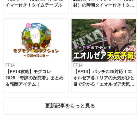
イマー付き！タイムテーブル
材）の時間タイマー付き！タイ
ムテーブル
FF14
FF14
【FF14攻略】モグコレ
【FF14】パッチ7.25対応！エ
2025「奇譚の探究者」まとめ
オルゼア各エリアの天気がひと
＆報酬アイテム！
目で分かる「エオルゼア天気予
報」！
更新記事をもっと見る