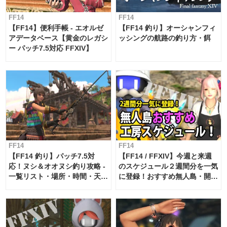
FF14
FF14
【FF14】便利手帳 - エオルゼ
【FF14 釣り】オーシャンフィ
アデータベース【黄金のレガシ
ッシングの航路の釣り方・餌
ー パッチ7.5対応 FFXIV】
FF14
FF14
【FF14 釣り】パッチ7.5対
【FF14 / FFXIV】今週と来週
応！ヌシ＆オオヌシ釣り攻略 -
のスケジュール２週間分を一気
一覧リスト・場所・時間・天
に登録！おすすめ無人島・開拓
候・条件など まとめ
工房スケジュール【パッチ7.x
対応 / 毎週更新中】