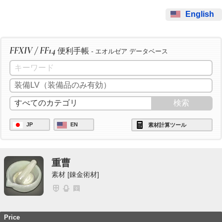
English
FFXIV / FF14
便利手帳
- エオルゼア データベース
JP
EN
素材計算ツール
重曹
素材 [錬金術材]
Price