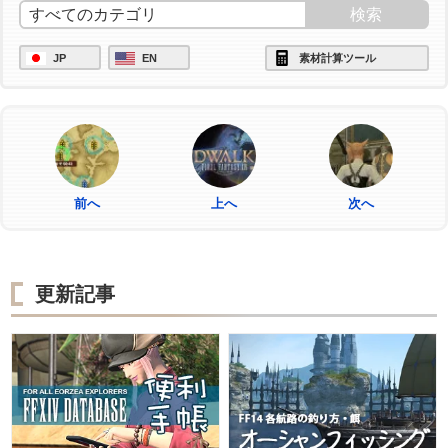
JP
EN
素材計算ツール
前へ
上へ
次へ
更新記事