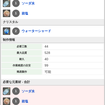
ソーダ水
1
岩塩
1
クリスタル
ウォーターシャード
2
制作情報
44
必要工数
528
最大品質
40
耐久
99
作業精度の目安
可能
簡易製作
必要な元素材 - 合計
ソーダ水
1
岩塩
1