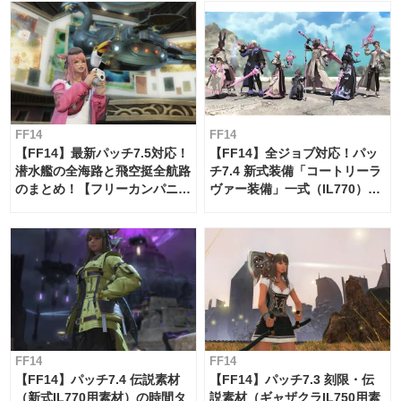
FF14
FF14
【FF14】最新パッチ7.5対応！
【FF14】全ジョブ対応！パッ
潜水艦の全海路と飛空挺全航路
チ7.4 新式装備「コートリーラ
のまとめ！【フリーカンパニ
ヴァー装備」一式（IL770）の
ー・サブマリンボイジャー】
必要素材一覧
FF14
FF14
【FF14】パッチ7.4 伝説素材
【FF14】パッチ7.3 刻限・伝
（新式IL770用素材）の時間タ
説素材（ギャザクラIL750用素