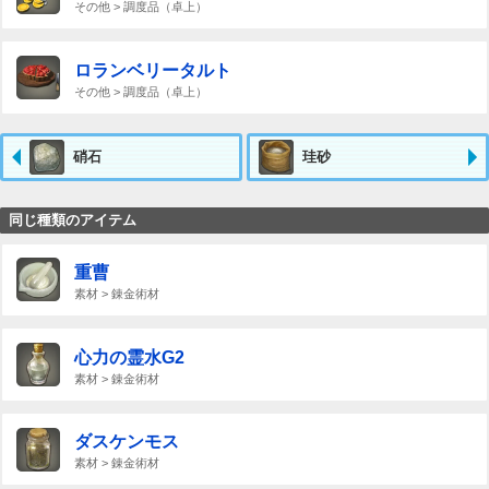
その他 > 調度品（卓上）
ロランベリータルト
その他 > 調度品（卓上）
硝石
珪砂
同じ種類のアイテム
重曹
素材 > 錬金術材
心力の霊水G2
素材 > 錬金術材
ダスケンモス
素材 > 錬金術材