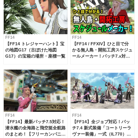
FF14
FF14
【FF14 トレジャーハント】宝
【FF14 / FFXIV】ひと目で分
の地図G17（古ぼけた地図
かる無人島・開拓工房スケジュ
G17）の宝箱の場所・座標一覧
ールメーカー！パッチ7.x対応
【島産品・貿易ツール】
FF14
FF14
【FF14】最新パッチ7.5対応！
【FF14】全ジョブ対応！パッ
潜水艦の全海路と飛空挺全航路
チ7.4 新式装備「コートリーラ
のまとめ！【フリーカンパニ
ヴァー装備」一式（IL770）の