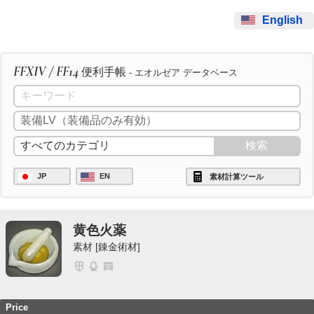
English
FFXIV / FF14
便利手帳
- エオルゼア データベース
JP
EN
素材計算ツール
黄色火薬
素材 [錬金術材]
Price