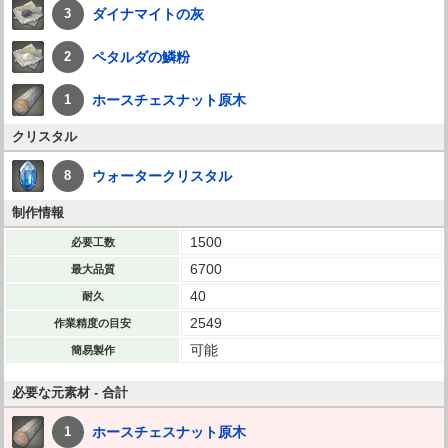
ダイナマイトの灰
3
ペタルダの鱗粉
2
ホースチェスナット原木
1
クリスタル
ウォータークリスタル
8
制作情報
1500
必要工数
6700
最大品質
40
耐久
2549
作業精度の目安
可能
簡易製作
必要な元素材 - 合計
ホースチェスナット原木
1