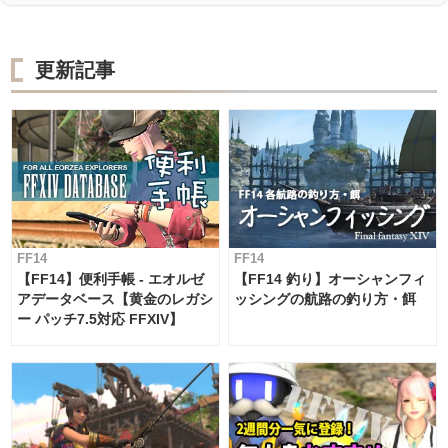
更新記事
FF14
FF14
【FF14】便利手帳 - エオルゼ
【FF14 釣り】オーシャンフィ
アデータベース【黄金のレガシ
ッシングの航路の釣り方・餌
ー パッチ7.5対応 FFXIV】