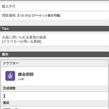
購入不可
買取価格:
2
Gil (NQ)
[マーケット取引可能]
Tips
火器に用いられる黄色の装薬
[クラフターが用いる素材]
製作
クラフター
錬金術師
Lv85
完成個数
1
素材