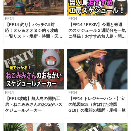
FF14
FF14
【FF14 釣り】パッチ7.5対
【FF14 / FFXIV】今週と来週
応！ヌシ＆オオヌシ釣り攻略 -
のスケジュール２週間分を一気
一覧リスト・場所・時間・天
に登録！おすすめ無人島・開拓
候・条件など まとめ
工房スケジュール【パッチ7.x
対応 / 毎週更新中】
FF14
FF14
【FF14攻略】無人島の開拓工
【FF14 トレジャーハント】宝
房・ねこみみさんのおねがいス
の地図G18（古ぼけた地図
ケジュールメーカー
G18）の宝箱の場所・座標一覧