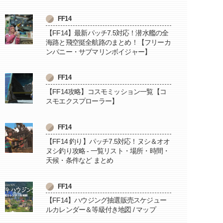
FF14
【FF14】最新パッチ7.5対応！潜水艦の全
海路と飛空挺全航路のまとめ！【フリーカ
ンパニー・サブマリンボイジャー】
FF14
【FF14攻略】コスモミッション一覧【コ
スモエクスプローラー】
FF14
【FF14 釣り】パッチ7.5対応！ヌシ＆オオ
ヌシ釣り攻略 - 一覧リスト・場所・時間・
天候・条件など まとめ
FF14
【FF14】ハウジング抽選販売スケジュー
ルカレンダー＆等級付き地図 / マップ