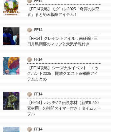
FF14
【FF14攻略】モグコレ2025「奇譚の探究
者」まとめ＆報酬アイテム！
FF14
【FF14】クレセントアイル：南征編 - 三
日月島南部のマップと天気予報付き
FF14
【FF14攻略】シーズナルイベント「エッ
グハント2025」開放クエスト＆報酬アイ
テムまとめ
FF14
【FF14】パッチ7.2 伝説素材（新式IL740
素材用）の時間タイマー付き！タイムテー
ブル
FF14