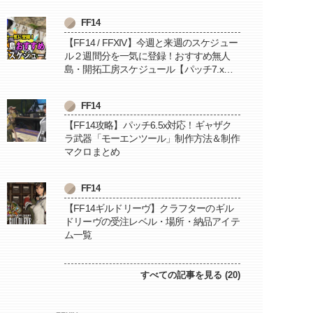
FF14
【FF14 / FFXIV】今週と来週のスケジュー
ル２週間分を一気に登録！おすすめ無人
島・開拓工房スケジュール【パッチ7.x対
応 / 毎週更新中】
FF14
【FF14攻略】パッチ6.5x対応！ギャザク
ラ武器「モーエンツール」制作方法＆制作
マクロまとめ
FF14
【FF14ギルドリーヴ】クラフターのギル
ドリーヴの受注レベル・場所・納品アイテ
ム一覧
すべての記事を見る (20)