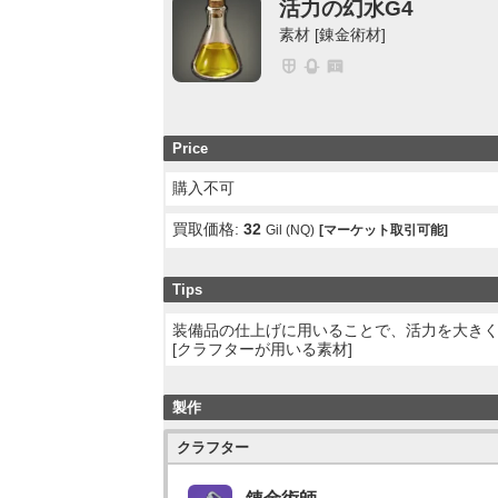
活力の幻水G4
素材 [錬金術材]
Price
購入不可
買取価格:
32
Gil (NQ)
[マーケット取引可能]
Tips
装備品の仕上げに用いることで、活力を大き
[クラフターが用いる素材]
製作
クラフター