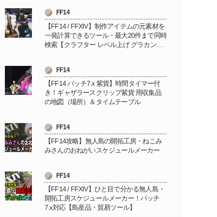
FF14
【FF14 / FFXIV】制作アイテムの元素材を
一発計算できるツール・最大20件まで同時
検索【クラフター レベル上げ グラカン納
品に便利】
FF14
【FF14 パッチ7.x 紫貨】時間タイマー付
き！ギャザラースクリップ紫貨 用収集品
の地図（場所）＆タイムテーブル
FF14
【FF14攻略】無人島の開拓工房・ねこみ
みさんのおねがいスケジュールメーカー
FF14
【FF14 / FFXIV】ひと目で分かる無人島・
開拓工房スケジュールメーカー！パッチ
7.x対応【島産品・貿易ツール】