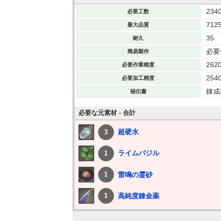
234
必要工数
712
最大品質
35
耐久
必要作
簡易製作
262
必要作業精度
254
必要加工精度
錬成
秘伝書
必要な元素材 - 合計
超硬水
3
ライムバジル
1
雷鳴の霊砂
1
高純度錬金薬
1