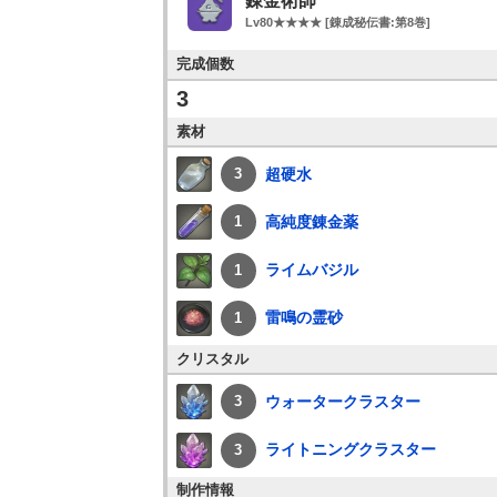
錬金術師
Lv80★★★★ [錬成秘伝書:第8巻]
完成個数
3
素材
超硬水
3
高純度錬金薬
1
ライムバジル
1
雷鳴の霊砂
1
クリスタル
ウォータークラスター
3
ライトニングクラスター
3
制作情報