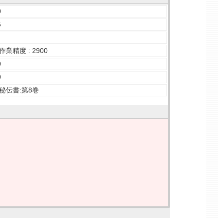
0
5
業精度 : 2900
0
0
秘伝書:第8巻