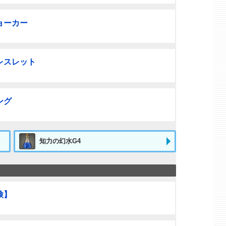
ョーカー
レスレット
ング
知力の幻水G4
検】