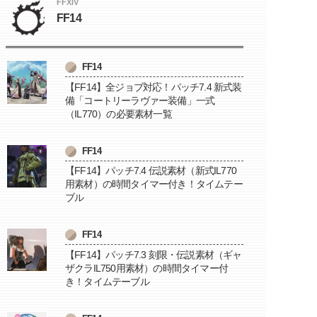
FFXIV
FF14
FF14
【FF14】全ジョブ対応！パッチ7.4 新式装
備「コートリーラヴァー装備」一式
（IL770）の必要素材一覧
FF14
【FF14】パッチ7.4 伝説素材（新式IL770
用素材）の時間タイマー付き！タイムテー
ブル
FF14
【FF14】パッチ7.3 刻限・伝説素材（ギャ
ザクラIL750用素材）の時間タイマー付
き！タイムテーブル