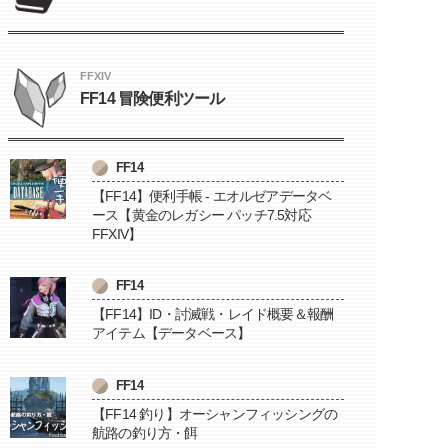
FFXIV
FF14 冒険便利ツール
FF14
【FF14】便利手帳 - エオルゼアデータベ
ース【黄金のレガシー パッチ7.5対応
FFXIV】
FF14
【FF14】ID・討滅戦・レイド概要＆報酬
アイテム【データベース】
FF14
【FF14 釣り】オーシャンフィッシングの
航路の釣り方・餌