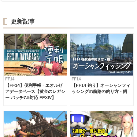
更新記事
FF14
FF14
【FF14】便利手帳 - エオルゼ
【FF14 釣り】オーシャンフィ
アデータベース【黄金のレガシ
ッシングの航路の釣り方・餌
ー パッチ7.5対応 FFXIV】