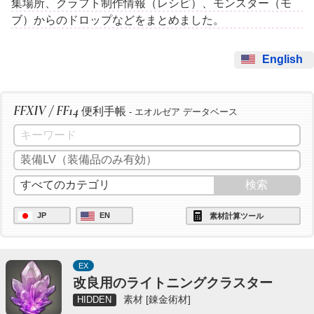
集場所、クラフト制作情報（レシピ）、モンスター（モ
ブ）からのドロップなどをまとめました。
English
FFXIV / FF14
便利手帳
- エオルゼア データベース
JP
EN
素材計算ツール
EX
改良用のライトニングクラスター
素材 [錬金術材]
HIDDEN