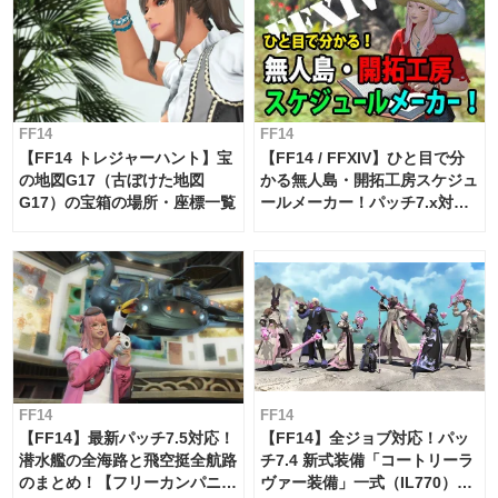
FF14
FF14
【FF14 トレジャーハント】宝
【FF14 / FFXIV】ひと目で分
の地図G17（古ぼけた地図
かる無人島・開拓工房スケジュ
G17）の宝箱の場所・座標一覧
ールメーカー！パッチ7.x対応
【島産品・貿易ツール】
FF14
FF14
【FF14】最新パッチ7.5対応！
【FF14】全ジョブ対応！パッ
潜水艦の全海路と飛空挺全航路
チ7.4 新式装備「コートリーラ
のまとめ！【フリーカンパニ
ヴァー装備」一式（IL770）の