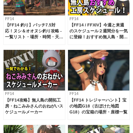
FF14
FF14
【FF14 釣り】パッチ7.5対
【FF14 / FFXIV】今週と来週
応！ヌシ＆オオヌシ釣り攻略 -
のスケジュール２週間分を一気
一覧リスト・場所・時間・天
に登録！おすすめ無人島・開拓
候・条件など まとめ
工房スケジュール【パッチ7.x
対応 / 毎週更新中】
FF14
FF14
【FF14攻略】無人島の開拓工
【FF14 トレジャーハント】宝
房・ねこみみさんのおねがいス
の地図G18（古ぼけた地図
ケジュールメーカー
G18）の宝箱の場所・座標一覧