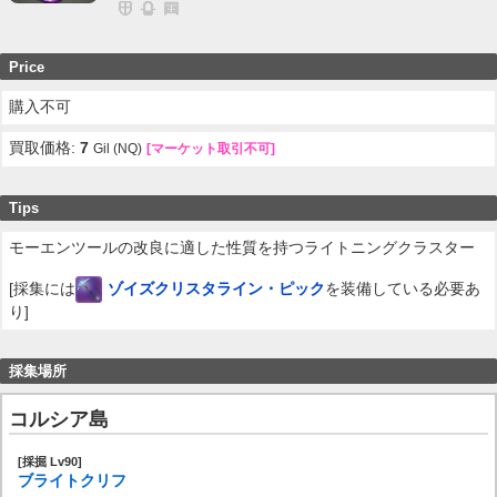
Price
購入不可
買取価格:
7
Gil (NQ)
[マーケット取引不可]
Tips
モーエンツールの改良に適した性質を持つライトニングクラスター
[採集には
ゾイズクリスタライン・ピック
を装備している必要あ
り]
採集場所
コルシア島
[採掘 Lv90]
ブライトクリフ