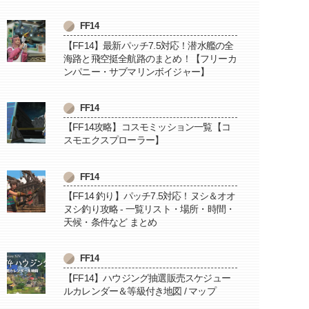
FF14
【FF14】最新パッチ7.5対応！潜水艦の全
海路と飛空挺全航路のまとめ！【フリーカ
ンパニー・サブマリンボイジャー】
FF14
【FF14攻略】コスモミッション一覧【コ
スモエクスプローラー】
FF14
【FF14 釣り】パッチ7.5対応！ヌシ＆オオ
ヌシ釣り攻略 - 一覧リスト・場所・時間・
天候・条件など まとめ
FF14
【FF14】ハウジング抽選販売スケジュー
ルカレンダー＆等級付き地図 / マップ