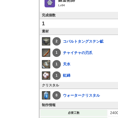
錬金術師
Lv94
完成個数
1
素材
コバルトタングステン鉱
2
チャイチャの刃爪
1
天水
1
虹綿
1
クリスタル
ウォータークリスタル
8
制作情報
240
必要工数