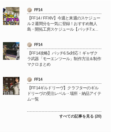
FF14
【FF14 / FFXIV】今週と来週のスケジュー
ル２週間分を一気に登録！おすすめ無人
島・開拓工房スケジュール【パッチ7.x対
応 / 毎週更新中】
FF14
【FF14攻略】パッチ6.5x対応！ギャザク
ラ武器「モーエンツール」制作方法＆制作
マクロまとめ
FF14
【FF14ギルドリーヴ】クラフターのギル
ドリーヴの受注レベル・場所・納品アイテ
ム一覧
すべての記事を見る (20)