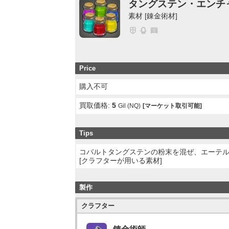
タングステン・エンチ
素材 [錬金術材]
Price
購入不可
買取価格:
5
Gil (NQ)
[マーケット取引可能]
Tips
コバルトタングステンの粉末を混ぜ、エーテ
[クラフターが用いる素材]
製作
クラフター