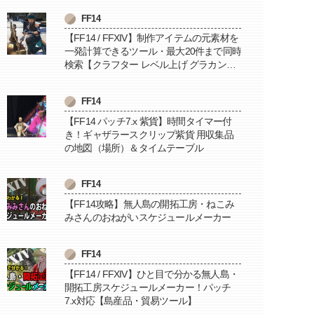
FF14
【FF14 / FFXIV】制作アイテムの元素材を
一発計算できるツール・最大20件まで同時
検索【クラフター レベル上げ グラカン納
品に便利】
FF14
【FF14 パッチ7.x 紫貨】時間タイマー付
き！ギャザラースクリップ紫貨 用収集品
の地図（場所）＆タイムテーブル
FF14
【FF14攻略】無人島の開拓工房・ねこみ
みさんのおねがいスケジュールメーカー
FF14
【FF14 / FFXIV】ひと目で分かる無人島・
開拓工房スケジュールメーカー！パッチ
7.x対応【島産品・貿易ツール】