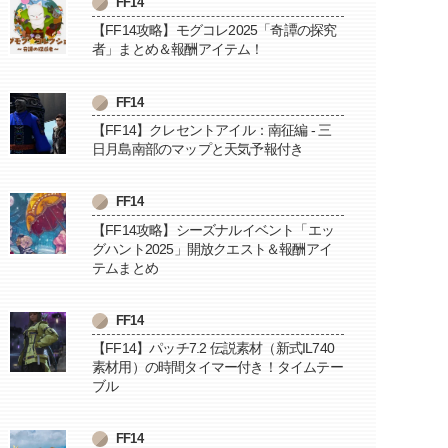
FF14
【FF14攻略】モグコレ2025「奇譚の探究
者」まとめ＆報酬アイテム！
FF14
【FF14】クレセントアイル：南征編 - 三
日月島南部のマップと天気予報付き
FF14
【FF14攻略】シーズナルイベント「エッ
グハント2025」開放クエスト＆報酬アイ
テムまとめ
FF14
【FF14】パッチ7.2 伝説素材（新式IL740
素材用）の時間タイマー付き！タイムテー
ブル
FF14