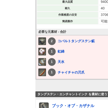
940
最大品質
40
耐久
370
作業精度の目安
可能
簡易製作
必要な元素材 - 合計
コバルトタングステン鉱
2
虹綿
1
天水
1
チャイチャの刃爪
1
タングステン・エンチャントインク を素材に使う
ブック・オブ・カザナル