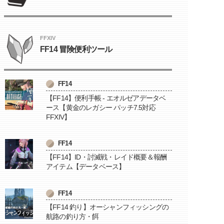
FFXIV
FF14 冒険便利ツール
FF14
【FF14】便利手帳 - エオルゼアデータベ
ース【黄金のレガシー パッチ7.5対応
FFXIV】
FF14
【FF14】ID・討滅戦・レイド概要＆報酬
アイテム【データベース】
FF14
【FF14 釣り】オーシャンフィッシングの
航路の釣り方・餌