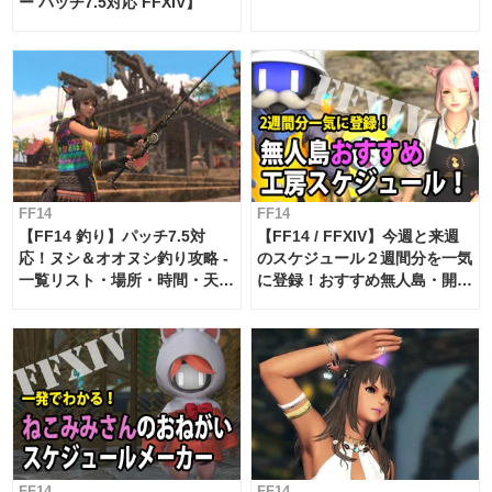
ー パッチ7.5対応 FFXIV】
FF14
FF14
【FF14 釣り】パッチ7.5対
【FF14 / FFXIV】今週と来週
応！ヌシ＆オオヌシ釣り攻略 -
のスケジュール２週間分を一気
一覧リスト・場所・時間・天
に登録！おすすめ無人島・開拓
候・条件など まとめ
工房スケジュール【パッチ7.x
対応 / 毎週更新中】
FF14
FF14