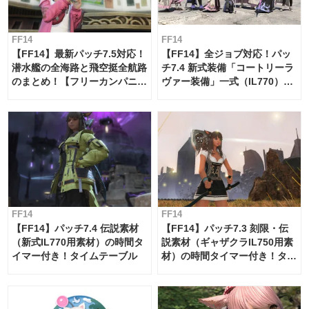
FF14
FF14
【FF14】最新パッチ7.5対応！
【FF14】全ジョブ対応！パッ
潜水艦の全海路と飛空挺全航路
チ7.4 新式装備「コートリーラ
のまとめ！【フリーカンパニ
ヴァー装備」一式（IL770）の
ー・サブマリンボイジャー】
必要素材一覧
FF14
FF14
【FF14】パッチ7.4 伝説素材
【FF14】パッチ7.3 刻限・伝
（新式IL770用素材）の時間タ
説素材（ギャザクラIL750用素
イマー付き！タイムテーブル
材）の時間タイマー付き！タイ
ムテーブル