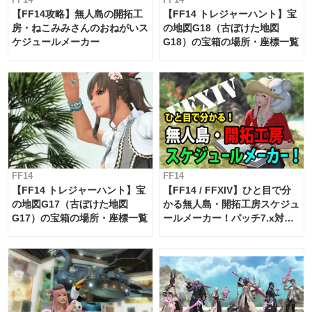
【FF14攻略】無人島の開拓工
【FF14 トレジャーハント】宝
房・ねこみみさんのおねがいス
の地図G18（古ぼけた地図
ケジュールメーカー
G18）の宝箱の場所・座標一覧
FF14
FF14
【FF14 トレジャーハント】宝
【FF14 / FFXIV】ひと目で分
の地図G17（古ぼけた地図
かる無人島・開拓工房スケジュ
G17）の宝箱の場所・座標一覧
ールメーカー！パッチ7.x対応
【島産品・貿易ツール】