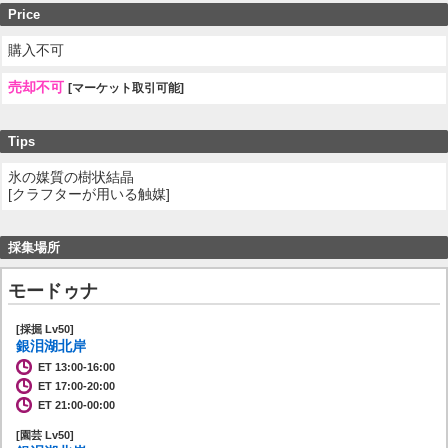
Price
購入不可
売却不可
[マーケット取引可能]
Tips
氷の媒質の樹状結晶
[クラフターが用いる触媒]
採集場所
モードゥナ
[採掘 Lv50]
銀泪湖北岸
ET 13:00-16:00
ET 17:00-20:00
ET 21:00-00:00
[園芸 Lv50]