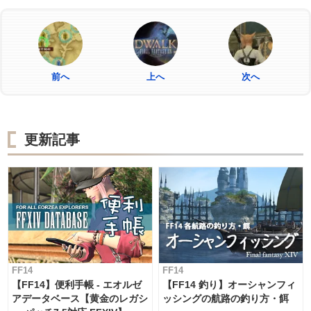
前へ
上へ
次へ
更新記事
FF14
FF14
【FF14】便利手帳 - エオルゼ
【FF14 釣り】オーシャンフィ
アデータベース【黄金のレガシ
ッシングの航路の釣り方・餌