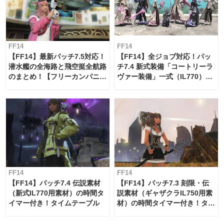
FF14
FF14
【FF14】最新パッチ7.5対応！
【FF14】全ジョブ対応！パッ
潜水艦の全海路と飛空挺全航路
チ7.4 新式装備「コートリーラ
のまとめ！【フリーカンパニ
ヴァー装備」一式（IL770）の
ー・サブマリンボイジャー】
必要素材一覧
FF14
FF14
【FF14】パッチ7.4 伝説素材
【FF14】パッチ7.3 刻限・伝
（新式IL770用素材）の時間タ
説素材（ギャザクラIL750用素
イマー付き！タイムテーブル
材）の時間タイマー付き！タイ
ムテーブル