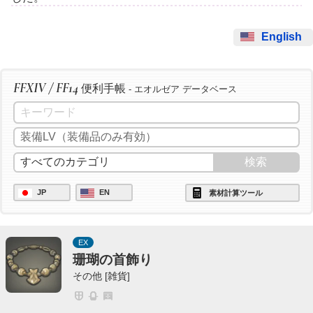
English
FFXIV / FF14
便利手帳
- エオルゼア データベース
JP
EN
素材計算ツール
EX
珊瑚の首飾り
その他 [雑貨]