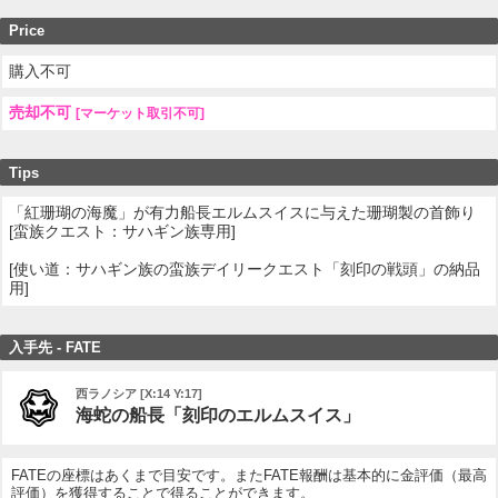
Price
購入不可
売却不可
[マーケット取引不可]
Tips
「紅珊瑚の海魔」が有力船長エルムスイスに与えた珊瑚製の首飾り
[蛮族クエスト：サハギン族専用]
[使い道：サハギン族の蛮族デイリークエスト「刻印の戦頭」の納品
用]
入手先 - FATE
西ラノシア [X:14 Y:17]
海蛇の船長「刻印のエルムスイス」
FATEの座標はあくまで目安です。またFATE報酬は基本的に金評価（最高
評価）を獲得することで得ることができます。