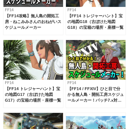
FF14
FF14
【FF14攻略】無人島の開拓工
【FF14 トレジャーハント】宝
房・ねこみみさんのおねがいス
の地図G18（古ぼけた地図
ケジュールメーカー
G18）の宝箱の場所・座標一覧
FF14
FF14
【FF14 トレジャーハント】宝
【FF14 / FFXIV】ひと目で分
の地図G17（古ぼけた地図
かる無人島・開拓工房スケジュ
G17）の宝箱の場所・座標一覧
ールメーカー！パッチ7.x対応
【島産品・貿易ツール】