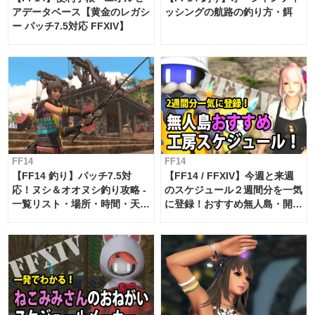
アデータベース【黄金のレガシ
ッシングの航路の釣り方・餌
ー パッチ7.5対応 FFXIV】
FF14
FF14
【FF14 釣り】パッチ7.5対
【FF14 / FFXIV】今週と来週
応！ヌシ＆オオヌシ釣り攻略 -
のスケジュール２週間分を一気
一覧リスト・場所・時間・天
に登録！おすすめ無人島・開拓
候・条件など まとめ
工房スケジュール【パッチ7.x
対応 / 毎週更新中】