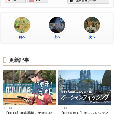
素材計算ツール
前へ
上へ
次へ
更新記事
FF14
FF14
【FF14】便利手帳 - エオルゼ
【FF14 釣り】オーシャンフィ