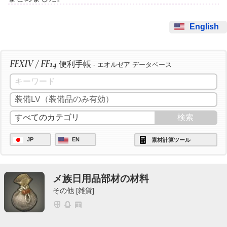
English
FFXIV / FF14
便利手帳
- エオルゼア データベース
JP
EN
素材計算ツール
メ族日用品部材の材料
その他 [雑貨]