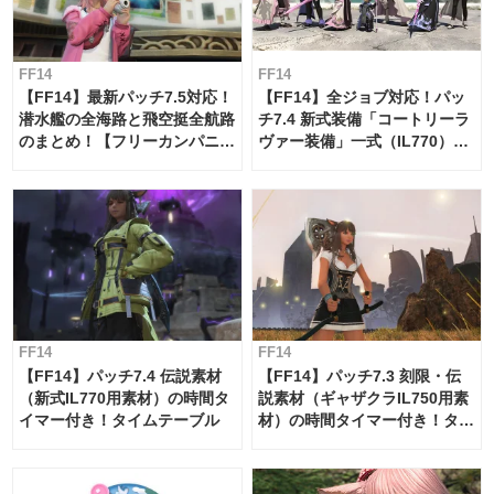
FF14
FF14
【FF14】最新パッチ7.5対応！
【FF14】全ジョブ対応！パッ
潜水艦の全海路と飛空挺全航路
チ7.4 新式装備「コートリーラ
のまとめ！【フリーカンパニ
ヴァー装備」一式（IL770）の
ー・サブマリンボイジャー】
必要素材一覧
FF14
FF14
【FF14】パッチ7.4 伝説素材
【FF14】パッチ7.3 刻限・伝
（新式IL770用素材）の時間タ
説素材（ギャザクラIL750用素
イマー付き！タイムテーブル
材）の時間タイマー付き！タイ
ムテーブル