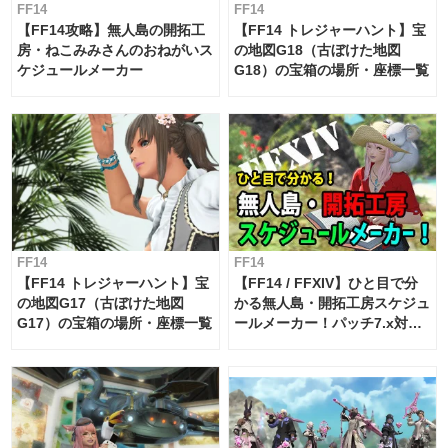
FF14
FF14
【FF14攻略】無人島の開拓工
【FF14 トレジャーハント】宝
房・ねこみみさんのおねがいス
の地図G18（古ぼけた地図
ケジュールメーカー
G18）の宝箱の場所・座標一覧
FF14
FF14
【FF14 トレジャーハント】宝
【FF14 / FFXIV】ひと目で分
の地図G17（古ぼけた地図
かる無人島・開拓工房スケジュ
G17）の宝箱の場所・座標一覧
ールメーカー！パッチ7.x対応
【島産品・貿易ツール】