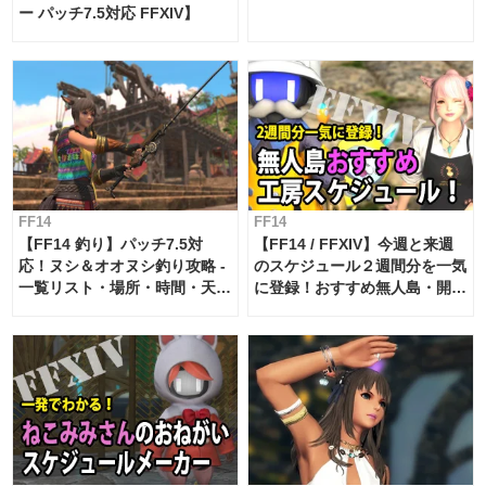
ー パッチ7.5対応 FFXIV】
FF14
FF14
【FF14 釣り】パッチ7.5対
【FF14 / FFXIV】今週と来週
応！ヌシ＆オオヌシ釣り攻略 -
のスケジュール２週間分を一気
一覧リスト・場所・時間・天
に登録！おすすめ無人島・開拓
候・条件など まとめ
工房スケジュール【パッチ7.x
対応 / 毎週更新中】