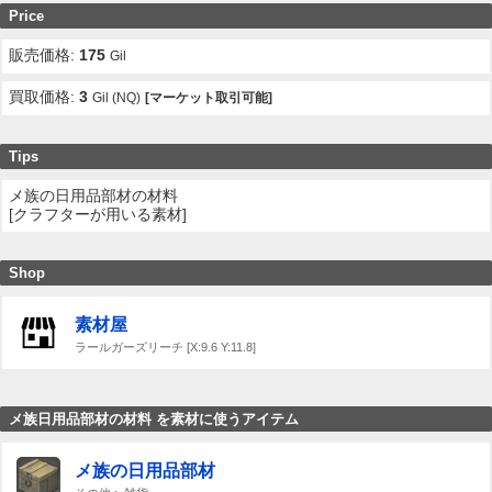
Price
販売価格:
175
Gil
買取価格:
3
Gil (NQ)
[マーケット取引可能]
Tips
メ族の日用品部材の材料
[クラフターが用いる素材]
Shop
素材屋
ラールガーズリーチ [X:9.6 Y:11.8]
メ族日用品部材の材料 を素材に使うアイテム
メ族の日用品部材