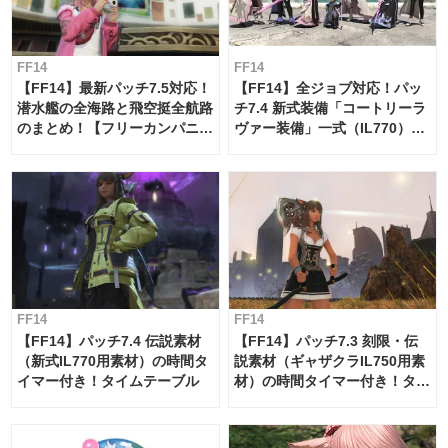
FF14
FF14
【FF14】最新パッチ7.5対応！
【FF14】全ジョブ対応！パッ
潜水艦の全海路と飛空挺全航路
チ7.4 新式装備「コートリーラ
のまとめ！【フリーカンパニ
ヴァー装備」一式（IL770）の
ー・サブマリンボイジャー】
必要素材一覧
FF14
FF14
【FF14】パッチ7.4 伝説素材
【FF14】パッチ7.3 刻限・伝
（新式IL770用素材）の時間タ
説素材（ギャザクラIL750用素
イマー付き！タイムテーブル
材）の時間タイマー付き！タイ
ムテーブル