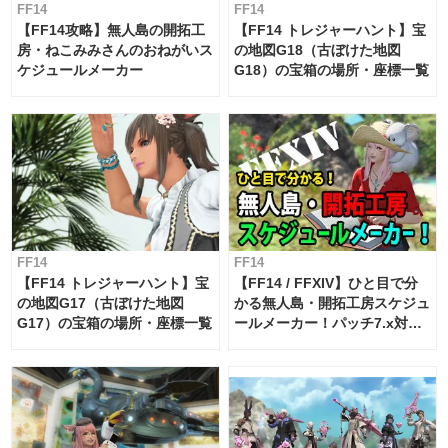
FF14
FF14
【FF14攻略】無人島の開拓工
【FF14 トレジャーハント】宝
房・ねこみみさんのおねがいス
の地図G18（古ぼけた地図
ケジュールメーカー
G18）の宝箱の場所・座標一覧
FF14
FF14
【FF14 トレジャーハント】宝
【FF14 / FFXIV】ひと目で分
の地図G17（古ぼけた地図
かる無人島・開拓工房スケジュ
G17）の宝箱の場所・座標一覧
ールメーカー！パッチ7.x対応
【島産品・貿易ツール】