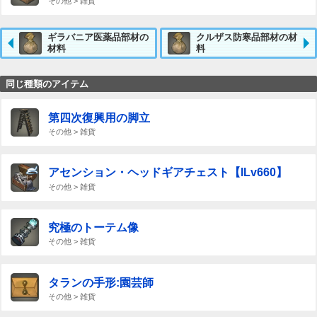
その他 > 雑貨
ギラバニア医薬品部材の
クルザス防寒品部材の材
材料
料
同じ種類のアイテム
第四次復興用の脚立
その他 > 雑貨
アセンション・ヘッドギアチェスト【ILv660】
その他 > 雑貨
究極のトーテム像
その他 > 雑貨
タランの手形:園芸師
その他 > 雑貨