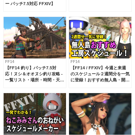
ー パッチ7.5対応 FFXIV】
FF14
FF14
【FF14 釣り】パッチ7.5対
【FF14 / FFXIV】今週と来週
応！ヌシ＆オオヌシ釣り攻略 -
のスケジュール２週間分を一気
一覧リスト・場所・時間・天
に登録！おすすめ無人島・開拓
候・条件など まとめ
工房スケジュール【パッチ7.x
対応 / 毎週更新中】