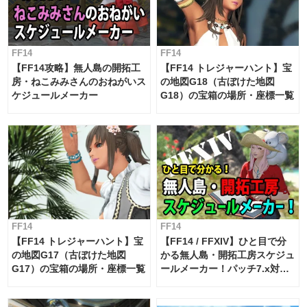
FF14
FF14
【FF14攻略】無人島の開拓工
【FF14 トレジャーハント】宝
房・ねこみみさんのおねがいス
の地図G18（古ぼけた地図
ケジュールメーカー
G18）の宝箱の場所・座標一覧
FF14
FF14
【FF14 トレジャーハント】宝
【FF14 / FFXIV】ひと目で分
の地図G17（古ぼけた地図
かる無人島・開拓工房スケジュ
G17）の宝箱の場所・座標一覧
ールメーカー！パッチ7.x対応
【島産品・貿易ツール】