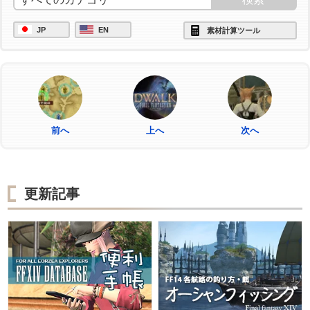
JP
EN
素材計算ツール
前へ
上へ
次へ
更新記事