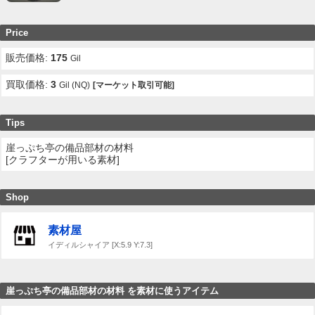
Price
販売価格:
175
Gil
買取価格:
3
Gil (NQ)
[マーケット取引可能]
Tips
崖っぷち亭の備品部材の材料
[クラフターが用いる素材]
Shop
素材屋
イディルシャイア [X:5.9 Y:7.3]
崖っぷち亭の備品部材の材料 を素材に使うアイテム