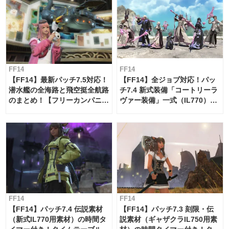
FF14
FF14
【FF14】最新パッチ7.5対応！
【FF14】全ジョブ対応！パッ
潜水艦の全海路と飛空挺全航路
チ7.4 新式装備「コートリーラ
のまとめ！【フリーカンパニ
ヴァー装備」一式（IL770）の
ー・サブマリンボイジャー】
必要素材一覧
FF14
FF14
【FF14】パッチ7.4 伝説素材
【FF14】パッチ7.3 刻限・伝
（新式IL770用素材）の時間タ
説素材（ギャザクラIL750用素