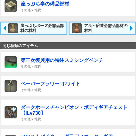
崖っぷち亭の備品部材
その他 > 雑貨
崖っぷちボーズ必需品部
アルヒ醸造必需品部材の
材の材料
材料
同じ種類のアイテム
第三次復興用の特注スミシングベンチ
その他 > 雑貨
ペーパーフラワー:ホワイト
その他 > 雑貨
ダークホースチャンピオン・ボディギアチェスト
【ILv730】
その他 > 雑貨