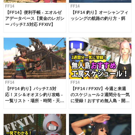
FF14
FF14
【FF14】便利手帳 - エオルゼ
【FF14 釣り】オーシャンフィ
アデータベース【黄金のレガシ
ッシングの航路の釣り方・餌
ー パッチ7.5対応 FFXIV】
FF14
FF14
【FF14 釣り】パッチ7.5対
【FF14 / FFXIV】今週と来週
応！ヌシ＆オオヌシ釣り攻略 -
のスケジュール２週間分を一気
一覧リスト・場所・時間・天
に登録！おすすめ無人島・開拓
候・条件など まとめ
工房スケジュール【パッチ7.x
対応 / 毎週更新中】