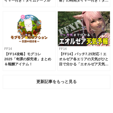
イマー付き！タイムテーブル
材）の時間タイマー付き！タイ
ムテーブル
FF14
FF14
【FF14攻略】モグコレ
【FF14】パッチ7.25対応！エ
2025「奇譚の探究者」まとめ
オルゼア各エリアの天気がひと
＆報酬アイテム！
目で分かる「エオルゼア天気予
報」！
更新記事をもっと見る