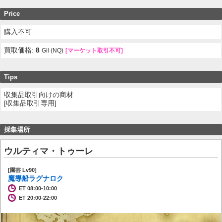
Price
購入不可
買取価格:
8
Gil (NQ)
[マーケット取引不可]
Tips
収集品取引向けの商材
[収集品取引専用]
採集場所
ウルティマ・トゥーレ
[園芸 Lv90]
魔導船ラグナロク
ET 08:00-10:00
ET 20:00-22:00