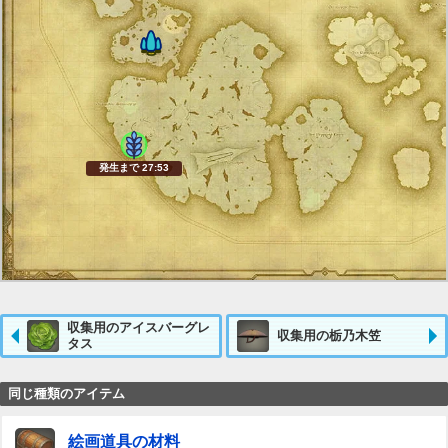
発生まで 27:52
収集用のアイスバーグレ
収集用の栃乃木笠
タス
同じ種類のアイテム
絵画道具の材料