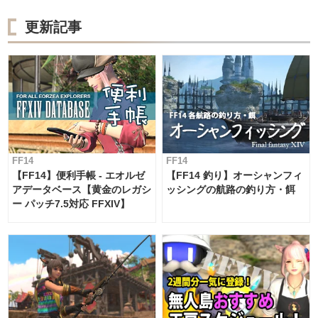
更新記事
FF14
FF14
【FF14】便利手帳 - エオルゼ
【FF14 釣り】オーシャンフィ
アデータベース【黄金のレガシ
ッシングの航路の釣り方・餌
ー パッチ7.5対応 FFXIV】