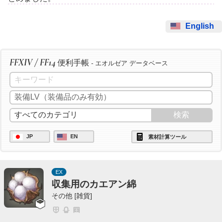
English
FFXIV / FF14
便利手帳
- エオルゼア データベース
JP
EN
素材計算ツール
EX
収集用のカエアン綿
その他 [雑貨]