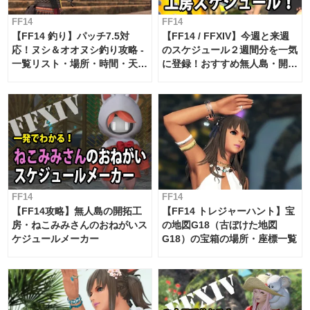
FF14
FF14
【FF14 釣り】パッチ7.5対
【FF14 / FFXIV】今週と来週
応！ヌシ＆オオヌシ釣り攻略 -
のスケジュール２週間分を一気
一覧リスト・場所・時間・天
に登録！おすすめ無人島・開拓
候・条件など まとめ
工房スケジュール【パッチ7.x
対応 / 毎週更新中】
FF14
FF14
【FF14攻略】無人島の開拓工
【FF14 トレジャーハント】宝
房・ねこみみさんのおねがいス
の地図G18（古ぼけた地図
ケジュールメーカー
G18）の宝箱の場所・座標一覧