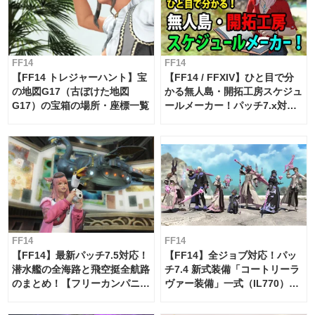
FF14
FF14
【FF14 トレジャーハント】宝
【FF14 / FFXIV】ひと目で分
の地図G17（古ぼけた地図
かる無人島・開拓工房スケジュ
G17）の宝箱の場所・座標一覧
ールメーカー！パッチ7.x対応
【島産品・貿易ツール】
FF14
FF14
【FF14】最新パッチ7.5対応！
【FF14】全ジョブ対応！パッ
潜水艦の全海路と飛空挺全航路
チ7.4 新式装備「コートリーラ
のまとめ！【フリーカンパニ
ヴァー装備」一式（IL770）の
ー・サブマリンボイジャー】
必要素材一覧