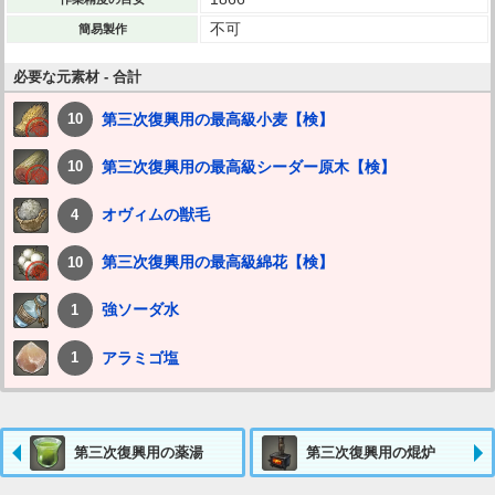
不可
簡易製作
必要な元素材 - 合計
第三次復興用の最高級小麦【検】
10
第三次復興用の最高級シーダー原木【検】
10
オヴィムの獣毛
4
第三次復興用の最高級綿花【検】
10
強ソーダ水
1
アラミゴ塩
1
第三次復興用の薬湯
第三次復興用の焜炉