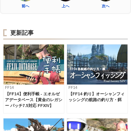
前へ
上へ
次へ
更新記事
FF14
FF14
【FF14】便利手帳 - エオルゼ
【FF14 釣り】オーシャンフィ
アデータベース【黄金のレガシ
ッシングの航路の釣り方・餌
ー パッチ7.5対応 FFXIV】