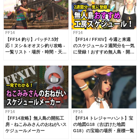
FF14
FF14
【FF14 釣り】パッチ7.5対
【FF14 / FFXIV】今週と来週
応！ヌシ＆オオヌシ釣り攻略 -
のスケジュール２週間分を一気
一覧リスト・場所・時間・天
に登録！おすすめ無人島・開拓
候・条件など まとめ
工房スケジュール【パッチ7.x
対応 / 毎週更新中】
FF14
FF14
【FF14攻略】無人島の開拓工
【FF14 トレジャーハント】宝
房・ねこみみさんのおねがいス
の地図G18（古ぼけた地図
ケジュールメーカー
G18）の宝箱の場所・座標一覧