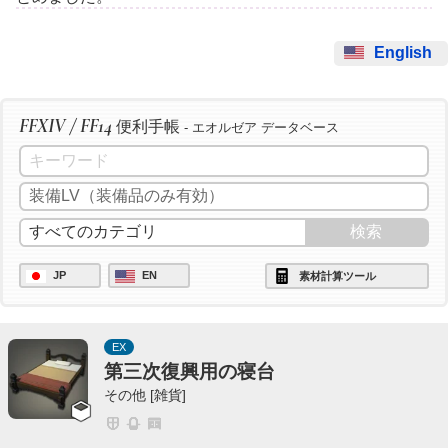
English
FFXIV / FF14
便利手帳
- エオルゼア データベース
JP
EN
素材計算ツール
EX
第三次復興用の寝台
その他 [雑貨]