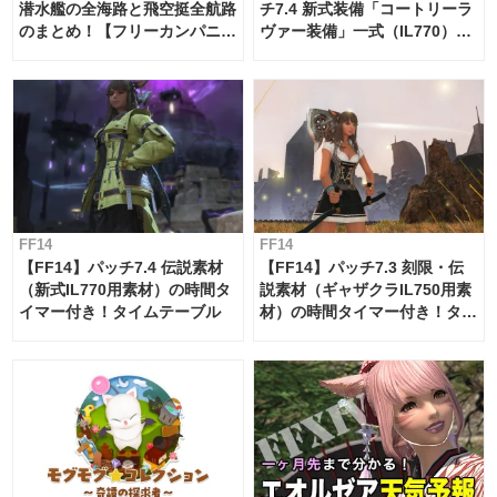
潜水艦の全海路と飛空挺全航路
チ7.4 新式装備「コートリーラ
のまとめ！【フリーカンパニ
ヴァー装備」一式（IL770）の
ー・サブマリンボイジャー】
必要素材一覧
FF14
FF14
【FF14】パッチ7.4 伝説素材
【FF14】パッチ7.3 刻限・伝
（新式IL770用素材）の時間タ
説素材（ギャザクラIL750用素
イマー付き！タイムテーブル
材）の時間タイマー付き！タイ
ムテーブル