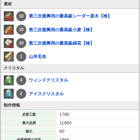
素材
第三次復興用の最高級シーダー原木【検】
10
第三次復興用の最高級小麦【検】
10
第三次復興用の最高級綿花【検】
10
山羊毛布
1
クリスタル
ウィンドクリスタル
4
アイスクリスタル
2
制作情報
1780
必要工数
11960
最大品質
60
耐久
1866
作業精度の目安