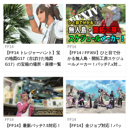
FF14
FF14
【FF14 トレジャーハント】宝
【FF14 / FFXIV】ひと目で分
の地図G17（古ぼけた地図
かる無人島・開拓工房スケジュ
G17）の宝箱の場所・座標一覧
ールメーカー！パッチ7.x対応
【島産品・貿易ツール】
FF14
FF14
【FF14】最新パッチ7.5対応！
【FF14】全ジョブ対応！パッ