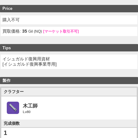
Price
購入不可
買取価格:
35
Gil (NQ)
[マーケット取引不可]
Tips
イシュガルド復興用資材
[イシュガルド復興事業専用]
製作
クラフター
木工師
Lv80
完成個数
1