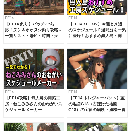
FF14
FF14
【FF14 釣り】パッチ7.5対
【FF14 / FFXIV】今週と来週
応！ヌシ＆オオヌシ釣り攻略 -
のスケジュール２週間分を一気
一覧リスト・場所・時間・天
に登録！おすすめ無人島・開拓
候・条件など まとめ
工房スケジュール【パッチ7.x
対応 / 毎週更新中】
FF14
FF14
【FF14攻略】無人島の開拓工
【FF14 トレジャーハント】宝
房・ねこみみさんのおねがいス
の地図G18（古ぼけた地図
ケジュールメーカー
G18）の宝箱の場所・座標一覧