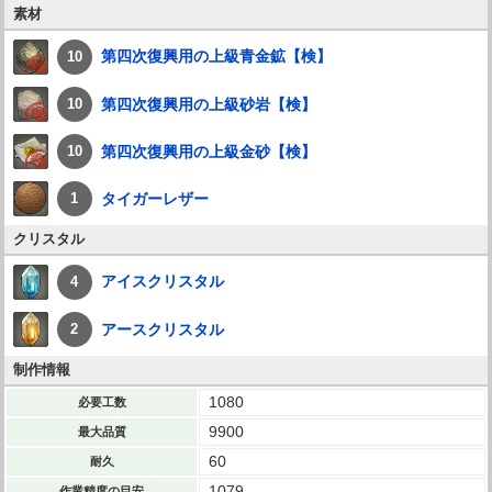
素材
第四次復興用の上級青金鉱【検】
10
第四次復興用の上級砂岩【検】
10
第四次復興用の上級金砂【検】
10
タイガーレザー
1
クリスタル
アイスクリスタル
4
アースクリスタル
2
制作情報
1080
必要工数
9900
最大品質
60
耐久
1079
作業精度の目安