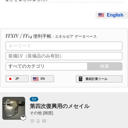
English
FFXIV / FF14
便利手帳
- エオルゼア データベース
JP
EN
素材計算ツール
EX
第四次復興用のメセイル
その他 [雑貨]