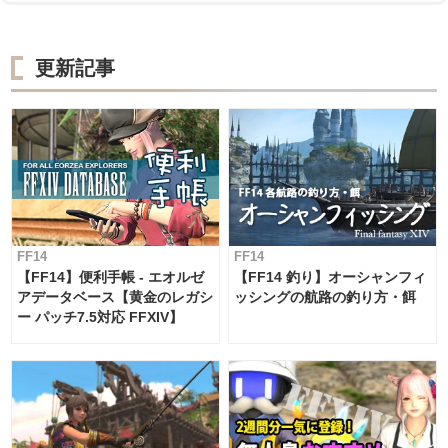
更新記事
FF14
FF14
【FF14】便利手帳 - エオルゼ
【FF14 釣り】オーシャンフィ
アデータベース【黄金のレガシ
ッシングの航路の釣り方・餌
ー パッチ7.5対応 FFXIV】