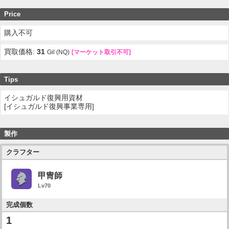
Price
購入不可
買取価格:
31
Gil (NQ)
[マーケット取引不可]
Tips
イシュガルド復興用資材
[イシュガルド復興事業専用]
製作
クラフター
甲冑師
Lv70
完成個数
1