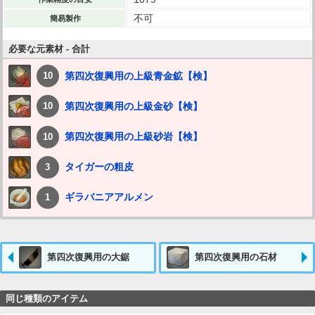
不可
簡易製作
必要な元素材 - 合計
第四次復興用の上級青金鉱【検】
10
第四次復興用の上級金砂【検】
10
第四次復興用の上級砂岩【検】
10
タイガーの粗皮
3
ギラバニアアルメン
1
第四次復興用の大鋸
第四次復興用の石材
同じ種類のアイテム