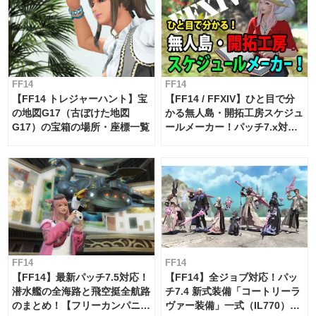
FF14
FF14
【FF14 トレジャーハント】宝
【FF14 / FFXIV】ひと目で分
の地図G17（古ぼけた地図
かる無人島・開拓工房スケジュ
G17）の宝箱の場所・座標一覧
ールメーカー！パッチ7.x対応
【島産品・貿易ツール】
FF14
FF14
【FF14】最新パッチ7.5対応！
【FF14】全ジョブ対応！パッ
潜水艦の全海路と飛空挺全航路
チ7.4 新式装備「コートリーラ
のまとめ！【フリーカンパニ
ヴァー装備」一式（IL770）の