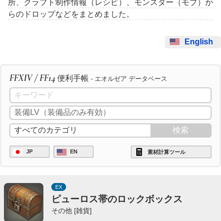
所、クラフト制作情報（レシピ）、モンスター（モブ）か
らのドロップなどをまとめました。
English
FFXIV / FF14
便利手帳
- エオルゼア データベース
JP
EN
素材計算ツール
EX
ピューロス帯のロックボックス
その他 [雑貨]