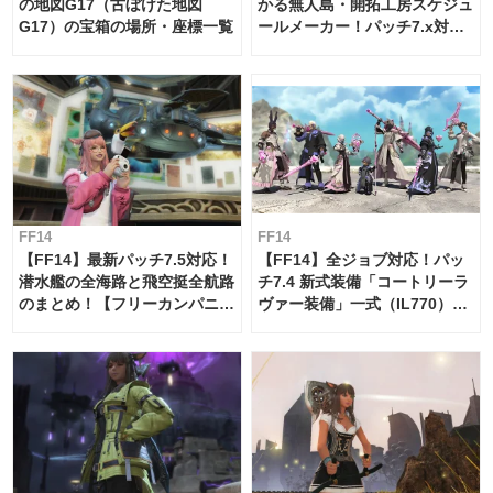
の地図G17（古ぼけた地図
かる無人島・開拓工房スケジュ
G17）の宝箱の場所・座標一覧
ールメーカー！パッチ7.x対応
【島産品・貿易ツール】
FF14
FF14
【FF14】最新パッチ7.5対応！
【FF14】全ジョブ対応！パッ
潜水艦の全海路と飛空挺全航路
チ7.4 新式装備「コートリーラ
のまとめ！【フリーカンパニ
ヴァー装備」一式（IL770）の
ー・サブマリンボイジャー】
必要素材一覧