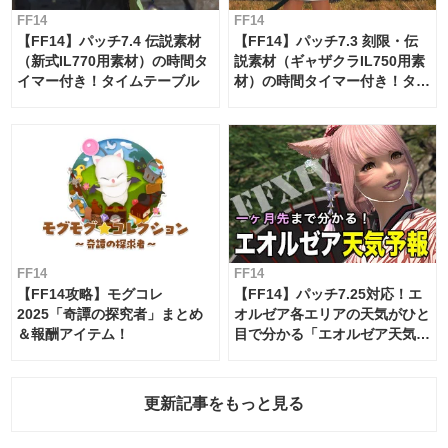
FF14
FF14
【FF14】パッチ7.4 伝説素材
【FF14】パッチ7.3 刻限・伝
（新式IL770用素材）の時間タ
説素材（ギャザクラIL750用素
イマー付き！タイムテーブル
材）の時間タイマー付き！タイ
ムテーブル
FF14
FF14
【FF14攻略】モグコレ
【FF14】パッチ7.25対応！エ
2025「奇譚の探究者」まとめ
オルゼア各エリアの天気がひと
＆報酬アイテム！
目で分かる「エオルゼア天気予
報」！
更新記事をもっと見る