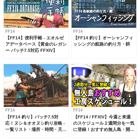
FF14
FF14
【FF14】便利手帳 - エオルゼ
【FF14 釣り】オーシャンフィ
アデータベース【黄金のレガシ
ッシングの航路の釣り方・餌
ー パッチ7.5対応 FFXIV】
FF14
FF14
【FF14 釣り】パッチ7.5対
【FF14 / FFXIV】今週と来週
応！ヌシ＆オオヌシ釣り攻略 -
のスケジュール２週間分を一気
一覧リスト・場所・時間・天
に登録！おすすめ無人島・開拓
候・条件など まとめ
工房スケジュール【パッチ7.x