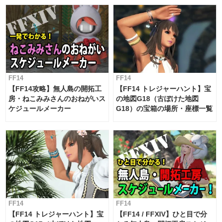
対応 / 毎週更新中】
FF14
FF14
【FF14攻略】無人島の開拓工
【FF14 トレジャーハント】宝
房・ねこみみさんのおねがいス
の地図G18（古ぼけた地図
ケジュールメーカー
G18）の宝箱の場所・座標一覧
FF14
FF14
【FF14 トレジャーハント】宝
【FF14 / FFXIV】ひと目で分