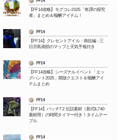
FF14
【FF14攻略】モグコレ2025「奇譚の探究
者」まとめ＆報酬アイテム！
FF14
【FF14】クレセントアイル：南征編 - 三
日月島南部のマップと天気予報付き
FF14
【FF14攻略】シーズナルイベント「エッ
グハント2025」開放クエスト＆報酬アイ
テムまとめ
FF14
【FF14】パッチ7.2 伝説素材（新式IL740
素材用）の時間タイマー付き！タイムテー
ブル
FF14