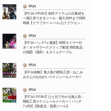
FF14
【FF14 / FFXIV】制作アイテムの元素材を
一発計算できるツール・最大20件まで同時
検索【クラフター レベル上げ グラカン納
品に便利】
FF14
【FF14 パッチ7.x 紫貨】時間タイマー付
き！ギャザラースクリップ紫貨 用収集品
の地図（場所）＆タイムテーブル
FF14
【FF14攻略】無人島の開拓工房・ねこみ
みさんのおねがいスケジュールメーカー
FF14
【FF14 / FFXIV】ひと目で分かる無人島・
開拓工房スケジュールメーカー！パッチ
7.x対応【島産品・貿易ツール】