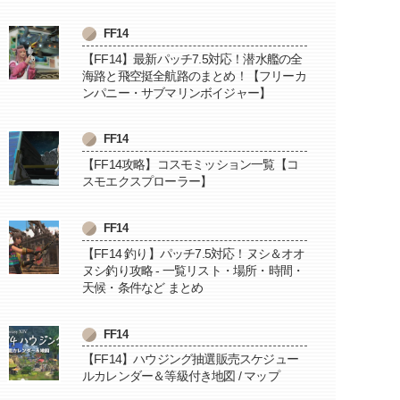
FF14
【FF14】最新パッチ7.5対応！潜水艦の全
海路と飛空挺全航路のまとめ！【フリーカ
ンパニー・サブマリンボイジャー】
FF14
【FF14攻略】コスモミッション一覧【コ
スモエクスプローラー】
FF14
【FF14 釣り】パッチ7.5対応！ヌシ＆オオ
ヌシ釣り攻略 - 一覧リスト・場所・時間・
天候・条件など まとめ
FF14
【FF14】ハウジング抽選販売スケジュー
ルカレンダー＆等級付き地図 / マップ