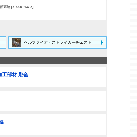
X:32.5 Y:37.8]
ヘルファイア・ストライカーチェスト
工部材:彫金
海