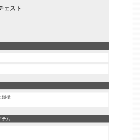
チェスト
た鎧櫃
イテム