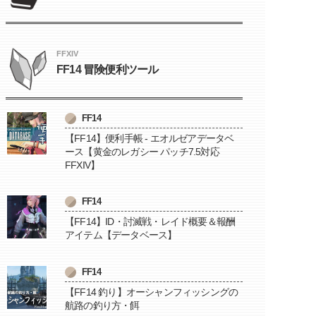
FFXIV
FF14 冒険便利ツール
FF14
【FF14】便利手帳 - エオルゼアデータベ
ース【黄金のレガシー パッチ7.5対応
FFXIV】
FF14
【FF14】ID・討滅戦・レイド概要＆報酬
アイテム【データベース】
FF14
【FF14 釣り】オーシャンフィッシングの
航路の釣り方・餌