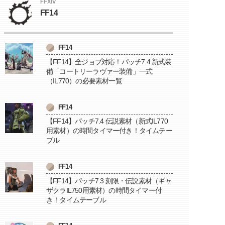
FFXIV
FF14
FF14
【FF14】全ジョブ対応！パッチ7.4 新式装
備「コートリーラヴァー装備」一式
（IL770）の必要素材一覧
FF14
【FF14】パッチ7.4 伝説素材（新式IL770
用素材）の時間タイマー付き！タイムテー
ブル
FF14
【FF14】パッチ7.3 刻限・伝説素材（ギャ
ザクラIL750用素材）の時間タイマー付
き！タイムテーブル