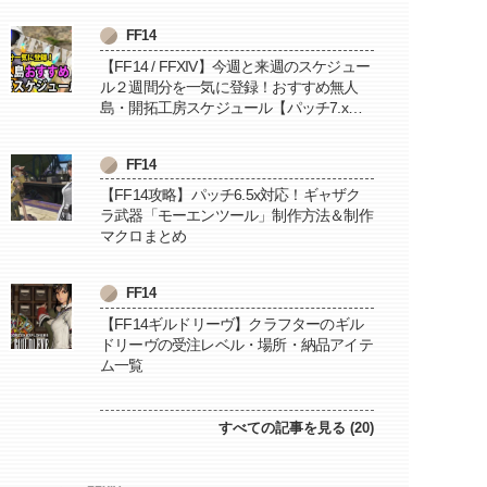
FF14
【FF14 / FFXIV】今週と来週のスケジュー
ル２週間分を一気に登録！おすすめ無人
島・開拓工房スケジュール【パッチ7.x対
応 / 毎週更新中】
FF14
【FF14攻略】パッチ6.5x対応！ギャザク
ラ武器「モーエンツール」制作方法＆制作
マクロまとめ
FF14
【FF14ギルドリーヴ】クラフターのギル
ドリーヴの受注レベル・場所・納品アイテ
ム一覧
すべての記事を見る (20)