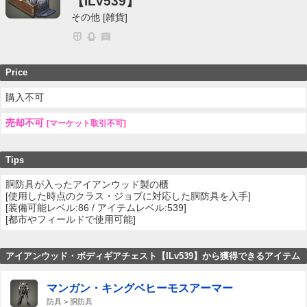
【ILv539】
その他 [雑貨]
Price
購入不可
売却不可
[マーケット取引不可]
Tips
胴防具が入ったアイアンウッド製の櫃
[使用した時点のクラス・ジョブに対応した胴防具を入手]
[装備可能レベル:86 / アイテムレベル:539]
[都市やフィールドで使用可能]
アイアンウッド・ボディギアチェスト【ILv539】から獲得できるアイテム
マンガン・キングベヒーモスアーマー
防具 > 胴防具