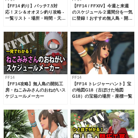
【FF14 釣り】パッチ7.5対
【FF14 / FFXIV】今週と来週
応！ヌシ＆オオヌシ釣り攻略 -
のスケジュール２週間分を一気
一覧リスト・場所・時間・天
に登録！おすすめ無人島・開拓
候・条件など まとめ
工房スケジュール【パッチ7.x
対応 / 毎週更新中】
FF14
FF14
【FF14攻略】無人島の開拓工
【FF14 トレジャーハント】宝
房・ねこみみさんのおねがいス
の地図G18（古ぼけた地図
ケジュールメーカー
G18）の宝箱の場所・座標一覧