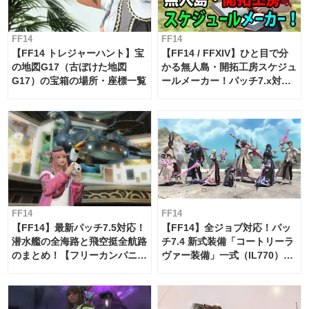
FF14
FF14
【FF14 トレジャーハント】宝
【FF14 / FFXIV】ひと目で分
の地図G17（古ぼけた地図
かる無人島・開拓工房スケジュ
G17）の宝箱の場所・座標一覧
ールメーカー！パッチ7.x対応
【島産品・貿易ツール】
FF14
FF14
【FF14】最新パッチ7.5対応！
【FF14】全ジョブ対応！パッ
潜水艦の全海路と飛空挺全航路
チ7.4 新式装備「コートリーラ
のまとめ！【フリーカンパニ
ヴァー装備」一式（IL770）の
ー・サブマリンボイジャー】
必要素材一覧