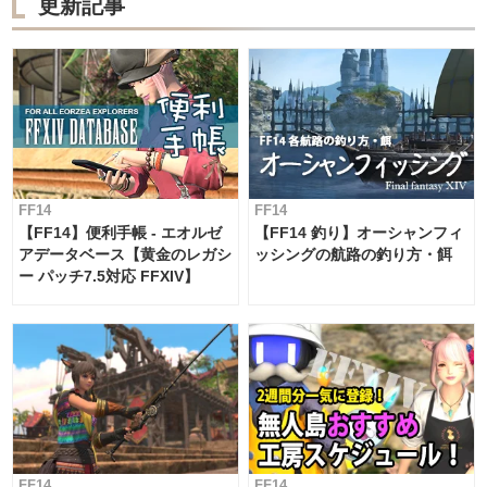
更新記事
FF14
FF14
【FF14】便利手帳 - エオルゼ
【FF14 釣り】オーシャンフィ
アデータベース【黄金のレガシ
ッシングの航路の釣り方・餌
ー パッチ7.5対応 FFXIV】
FF14
FF14