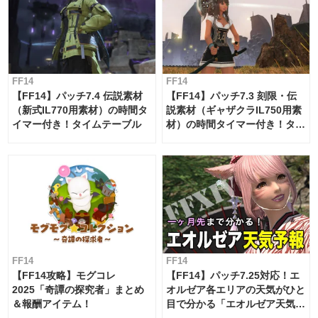
FF14
FF14
【FF14】パッチ7.4 伝説素材
【FF14】パッチ7.3 刻限・伝
（新式IL770用素材）の時間タ
説素材（ギャザクラIL750用素
イマー付き！タイムテーブル
材）の時間タイマー付き！タイ
ムテーブル
FF14
FF14
【FF14攻略】モグコレ
【FF14】パッチ7.25対応！エ
2025「奇譚の探究者」まとめ
オルゼア各エリアの天気がひと
＆報酬アイテム！
目で分かる「エオルゼア天気予
報」！