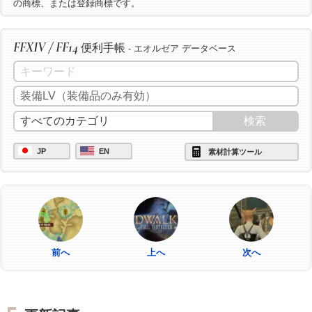
の商標、または登録商標です。
FFXIV / FF14
便利手帳
- エオルゼア データベース
JP
EN
素材計算ツール
前へ
上へ
次へ